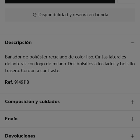
Disponibilidad y reserva en tienda
Descripción
Bañador de poliéster reciclado de color liso. Cintas laterales
delanteras con logo de milano. Dos bolsillos a los lados y bolsillo
trasero. Cordón a contraste.
Ref.
9149118
Composición y cuidados
Composición
Envío
100%
poliéster
1,95€
Envío a tienda
Devoluciones
Cuidados