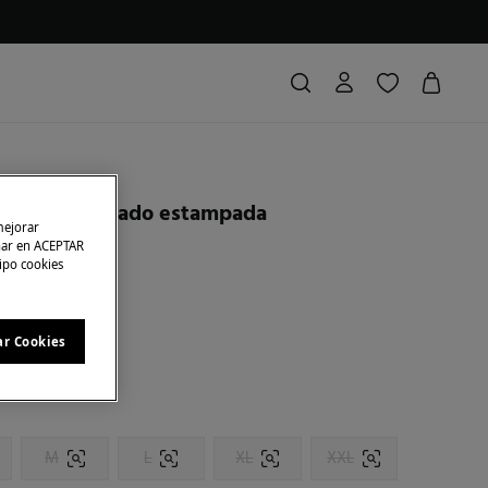
a efecto lavado estampada
mejorar
char en ACEPTAR
tipo cookies
ras
37,00 €
93
l
ar Cookies
M
L
XL
XXL