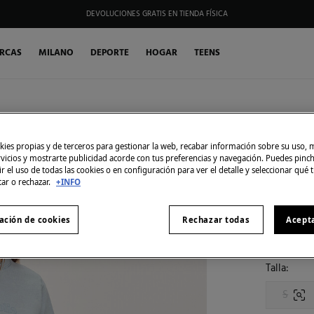
DEVOLUCIONES GRATIS EN TIENDA FÍSICA
HAZTE SOCIO DE MY FIFTY CLUB Y RECIBE EXCLUSIVAS PROMOCIONES.
RCAS
MILANO
DEPORTE
HOGAR
TEENS
Milano
SIMILARES
Camiset
ies propias y de terceros para gestionar la web, recabar información sobre su uso, 
rvicios y mostrarte publicidad acorde con tus preferencias y navegación. Puedes pin
2,99 €
r el uso de todas las cookies o en configuración para ver el detalle y seleccionar qué 
39,99 €
Ahor
tar o rechazar.
+INFO
Color:
Azu
ación de cookies
Rechazar todas
Acept
Talla:
S