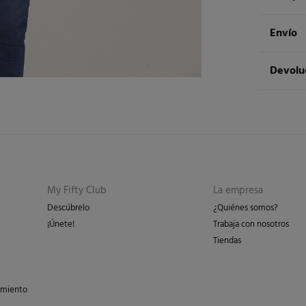
Compos
Envío
100%
al
Env
Devolu
Cuidad
3 - 
Te
* Is
Dispon
cualquie
No 
St
3 - 
Dev
Pl
Esp
No 
Re
Isl
My Fifty Club
La empresa
en 
Descúbrelo
¿Quiénes somos?
en 
¡Únete!
Trabaja con nosotros
Días labor
Tiendas
los gasto
peso del 
imiento