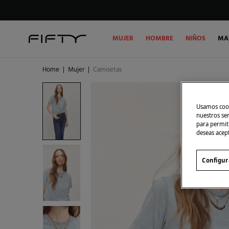
MUJER
HOMBRE
NIÑOS
MA
Home
|
Mujer
|
Camisetas
Usamos cook
nuestros se
para permiti
deseas acep
Configur