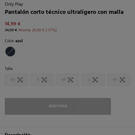
Only Play
Pantalón corto técnico ultraligero con malla
14,99 €
34,99 €
Ahorras
20,00 €
57
Color:
azul
Talla:
XS
S
M
L
XL
AGOTADO