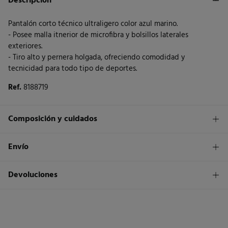
Descripción
Pantalón corto técnico ultraligero color azul marino.
- Posee malla itnerior de microfibra y bolsillos laterales
exteriores.
- Tiro alto y pernera holgada, ofreciendo comodidad y
tecnicidad para todo tipo de deportes.
Ref.
8188719
Composición y cuidados
Composición
Envío
92%
poliéster
,
8%
elastano
1,95€
Envío a tienda
Devoluciones
Cuidados
3 - 5 días.
Temperatura máxima de lavado 30C. Centrifugado corto
* Islas Canarias, Ceuta y Melilla excluídas.
Dispones de
un mes
para realizar tu devolución a través de
cualquiera de los siguientes métodos:
No secar en secadora
Standard
3 - 5 días.