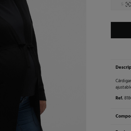
S
Descri
Cárdigan
ajustabl
Ref.
818
Compos
Compos