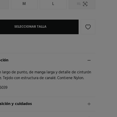
M
L
XL
SELECCIONAR TALLA
pción
 largo de punto, de manga larga y detalle de cinturón
e. Tejido con estructura de canalé. Contiene Nylon.
6039
ición y cuidados
ición