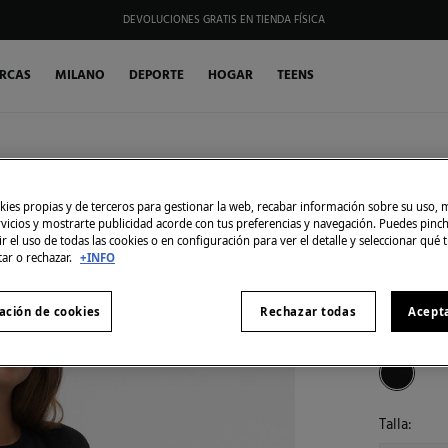
DEVOLUCIONES GRATIS EN TIENDA FÍSICA
RCAS
MILANO
DEPORTE
HOGAR
TEENS
Mamalicio
SIMILARES
Cárdiga
ies propias y de terceros para gestionar la web, recabar información sobre su uso, 
rvicios y mostrarte publicidad acorde con tus preferencias y navegación. Puedes pin
20,99 €
r el uso de todas las cookies o en configuración para ver el detalle y seleccionar qué 
49,99 €
Aho
tar o rechazar.
+INFO
30% EXTR
ación de cookies
Rechazar todas
Acept
Color:
neg
Talla: