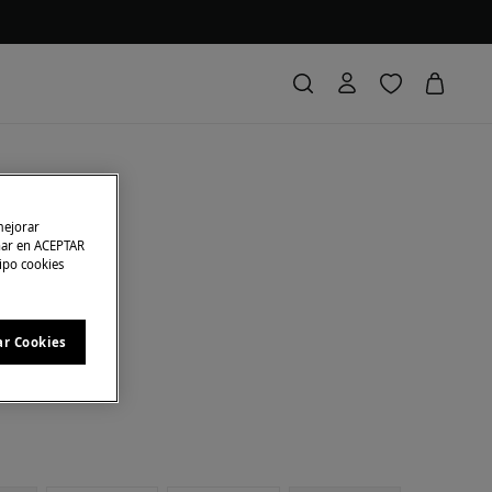
us
n maternity
mejorar
char en ACEPTAR
tipo cookies
rras
29,00 €
58
A EN CESTA
ar Cookies
ro