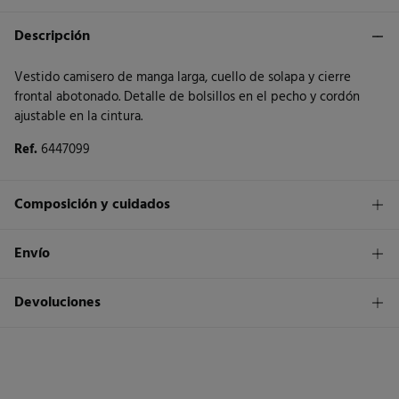
Descripción
Vestido camisero de manga larga, cuello de solapa y cierre
frontal abotonado. Detalle de bolsillos en el pecho y cordón
ajustable en la cintura.
Ref.
6447099
Composición y cuidados
Composición
Envío
100%
poliéster
1,95€
Envío a tienda
Devoluciones
Cuidados
3 - 5 días.
Temperatura máxima de lavado 30C. Centrifugado corto
* Islas Canarias, Ceuta y Melilla excluídas.
Dispones de
un mes
para realizar tu devolución a través de
cualquiera de los siguientes métodos:
No secar en secadora
Standard
3 - 5 días.