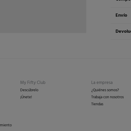
Compos
Envío
100%
al
Env
Devolu
Cuidad
3 - 
Tem
* Is
Dispon
cualquie
No 
St
3 - 
Dev
Pl
Esp
No 
Re
Isl
My Fifty Club
La empresa
en 
Descúbrelo
¿Quiénes somos?
en 
¡Únete!
Trabaja con nosotros
Días labor
Tiendas
los gasto
peso del 
imiento