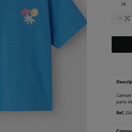
2A
8A
Descri
Camiset
parte d
Ref.
256
Compos