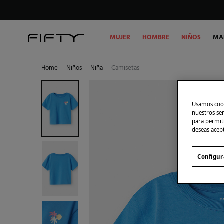
MUJER
HOMBRE
NIÑOS
MA
Home
|
Niños
|
Niña
|
Camisetas
Usamos cook
nuestros se
para permiti
deseas acep
Configur