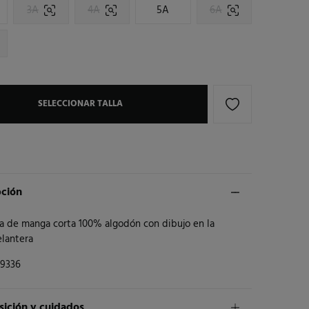
3A
4A
5A
6A
SELECCIONAR TALLA
pción
a de manga corta 100% algodón con dibujo en la
elantera
9336
ición y cuidados