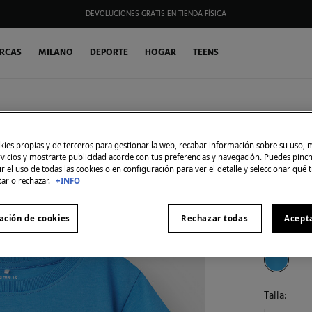
DEVOLUCIONES GRATIS EN TIENDA FÍSICA
HAZTE SOCIO DE MY FIFTY CLUB Y RECIBE EXCLUSIVAS PROMOCIONES.
RCAS
MILANO
DEPORTE
HOGAR
TEENS
Name it
SIMILARES
Camise
ies propias y de terceros para gestionar la web, recabar información sobre su uso, 
rvicios y mostrarte publicidad acorde con tus preferencias y navegación. Puedes pin
7,99 €
r el uso de todas las cookies o en configuración para ver el detalle y seleccionar qué 
12,99 €
Ahor
tar o rechazar.
+INFO
30% EXTR
ación de cookies
Rechazar todas
Acept
Color:
azu
Talla: