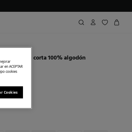
ta de manga corta 100% algodón
mejorar
char en ACEPTAR
tipo cookies
ras
5,00 €
38
A EN CESTA
ar Cookies
l