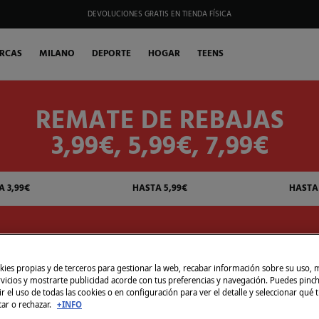
HAZTE SOCIO DE MY FIFTY CLUB Y RECIBE EXCLUSIVAS PROMOCIONES.
RCAS
MILANO
DEPORTE
HOGAR
TEENS
REMATE DE REBAJAS
3,99€, 5,99€, 7,99€
A 3,99€
HASTA 5,99€
HASTA 
ies propias y de terceros para gestionar la web, recabar información sobre su uso, 
rvicios y mostrarte publicidad acorde con tus preferencias y navegación. Puedes pin
r el uso de todas las cookies o en configuración para ver el detalle y seleccionar qué 
tar o rechazar.
+INFO