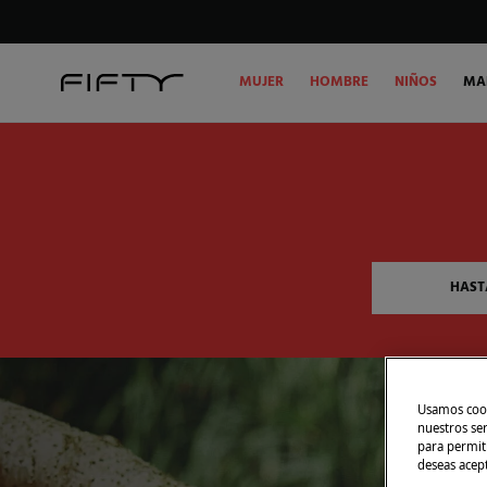
MUJER
HOMBRE
NIÑOS
MA
HAST
Usamos cook
nuestros se
para permiti
deseas acep