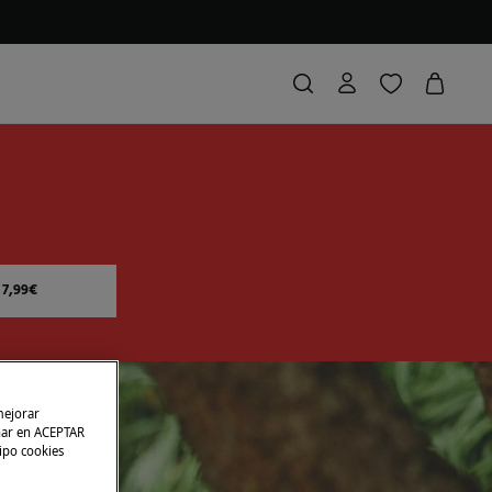
7,99€
mejorar
char en ACEPTAR
tipo cookies