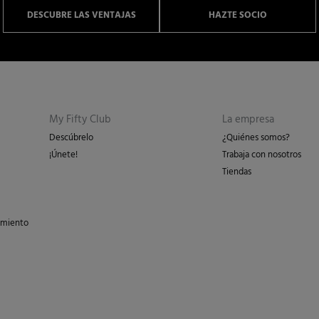
DESCUBRE LAS VENTAJAS
HAZTE SOCIO
My Fifty Club
La empresa
Descúbrelo
¿Quiénes somos?
¡Únete!
Trabaja con nosotros
Tiendas
imiento