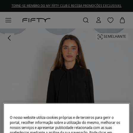
TORNE-SE MEMBRO DO MY FIFTY CLUB E RECEBA PROMOÇÕES EXCLUSIVAS.
SEMELHANTE
O nosso website utiliza cookies próprias e de terceiros para gerir o
portal, recolher informação sobre a utilização do mesmo, melhorar os
nossos serviços e apresentar publicidade relacionada com as suas
preferências mediante a análise da sua navegação. Pode clicar em