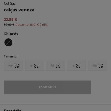
Cul Sac
calças veneza
22,99 €
59,00 €
Desconto
36,01 €
61
Côr:
preto
Tamanho:
XS
S
M
L
XL
ESGOTADO