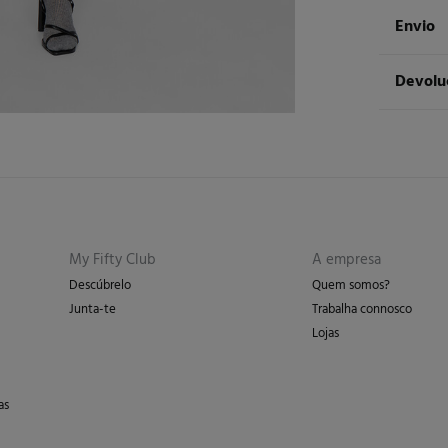
Compos
Envio
67%
pol
Le
Devolu
Cuidad
Má
ST
Tem
30 
dos seg
Sec
Ent
Pon
Dev
En
Lim
Re
My Fifty Club
A empresa
Descúbrelo
Quem somos?
Junta-te
Trabalha connosco
Lojas
as