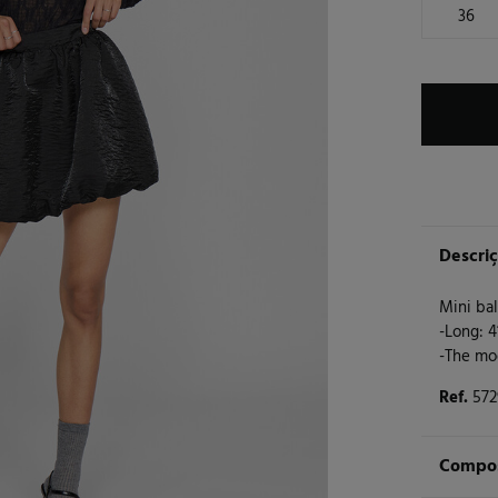
36
Descri
Mini bal
-Long: 4
-The mod
Ref.
572
Compos