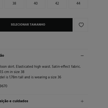
38
40
42
44
SELECIONAR TAMANHO
ção
loon skirt. Elasticated high waist. Satin-effect fabric.
1.5 cm in size 38
el is 1.78m tall and is wearing a size 36
9670
ição e cuidados