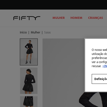
MULHER
HOMEM
CRIANÇAS
Início
|
Mulher
|
Saias
O nosso webs
utilização 
preferência
ver a config
recusar.
+I
Definiçõ