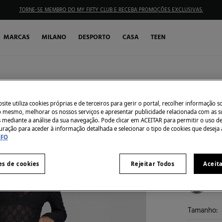
TORNE-SE MEMBRO DO MY FIFTY CLUB E RECEBA PROMOÇÕES EXCLUSIVAS.
MARCAS
MILANO
DESPORTO
CASA
TEEN
Vila
SEMELHANTE
Mini ba
ite utiliza cookies próprias e de terceiros para gerir o portal, recolher informação s
do mesmo, melhorar os nossos serviços e apresentar publicidade relacionada com as s
22,99 €
s mediante a análise da sua navegação. Pode clicar em ACEITAR para permitir o uso d
39,99 €
Des
uração para aceder à informação detalhada e selecionar o tipo de cookies que deseja 
NFO
30% EXTR
es de cookies
Rejeitar Todos
Aceit
Côr:
Preto
Tamanho: