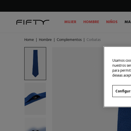
MUJER
HOMBRE
NIÑOS
MA
Home
|
Hombre
|
Complementos
|
Corbatas
Usamos cook
nuestros se
para permiti
deseas acep
Configur