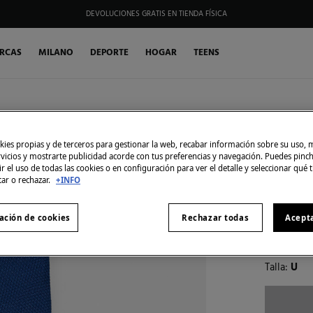
DEVOLUCIONES GRATIS EN TIENDA FÍSICA
HAZTE SOCIO DE MY FIFTY CLUB Y RECIBE EXCLUSIVAS PROMOCIONES.
RCAS
MILANO
DEPORTE
HOGAR
TEENS
Cortefiel
SIMILARES
Corbata
ies propias y de terceros para gestionar la web, recabar información sobre su uso, 
rvicios y mostrarte publicidad acorde con tus preferencias y navegación. Puedes pin
5,99 €
r el uso de todas las cookies o en configuración para ver el detalle y seleccionar qué 
49,99 €
Aho
tar o rechazar.
+INFO
Color:
Azu
ación de cookies
Rechazar todas
Acept
Talla:
U