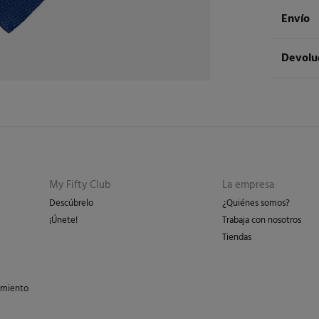
Compos
Envío
80%
lan
Env
Devolu
Cuidad
3 - 
Lav
* Is
Dispon
cualquie
Sec
St
3 - 
Dev
Pl
Esp
No 
Re
Isl
My Fifty Club
La empresa
en 
en 
Descúbrelo
¿Quiénes somos?
¡Únete!
Trabaja con nosotros
Días labor
Tiendas
los gasto
peso del 
imiento