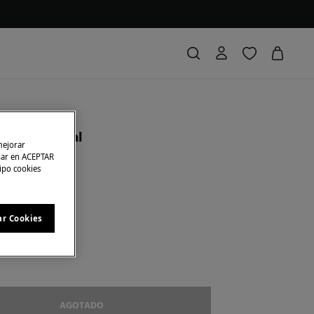
 seda natural
mejorar
char en ACEPTAR
tipo cookies
rras
44,00 €
88
l marino
ar Cookies
AGOTADO