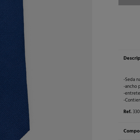
Descri
-Seda na
-ancho p
-entrete
-Contien
Ref.
33
Compos