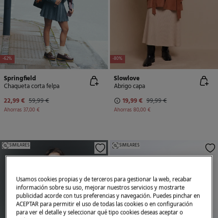
-62%
-80%
Springfield
Slowlove
Chaqueta corta felpa
Abrigo capa
22,99 €
59,99 €
19,99 €
99,99 €
Ahorras
37,00 €
Ahorras
80,00 €
SIMILARES
SIMILARES
Usamos cookies propias y de terceros para gestionar la web, recabar
información sobre su uso, mejorar nuestros servicios y mostrarte
publicidad acorde con tus preferencias y navegación. Puedes pinchar en
ACEPTAR para permitir el uso de todas las cookies o en configuración
para ver el detalle y seleccionar qué tipo cookies deseas aceptar o