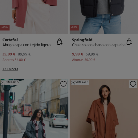
-60%
-83%
Cortefiel
Springfield
Abrigo capa con tejido ligero
Chaleco acolchado con capucha
35,99 €
89,99 €
9,99 €
59,99 €
Ahorras
54,00 €
Ahorras
50,00 €
+2 Colores
SIMILARES
SIMILARES