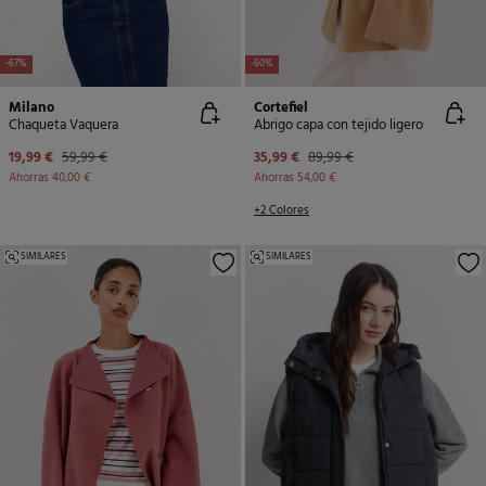
-67%
-60%
Milano
Cortefiel
Chaqueta Vaquera
Abrigo capa con tejido ligero
19,99 €
59,99 €
35,99 €
89,99 €
Ahorras
40,00 €
Ahorras
54,00 €
+2 Colores
SIMILARES
SIMILARES