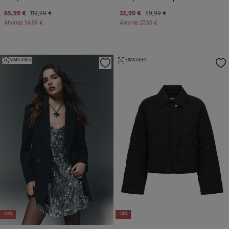
65,99 €
119,99 €
32,99 €
59,99 €
Ahorras
54,00 €
Ahorras
27,00 €
SIMILARES
SIMILARES
-60%
-74%