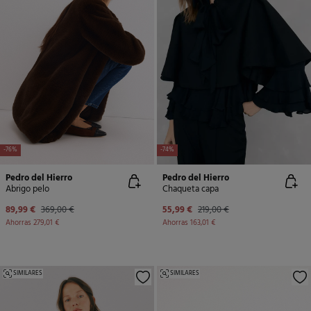
-76%
-74%
Pedro del Hierro
Pedro del Hierro
Abrigo pelo
Chaqueta capa
89,99 €
369,00 €
55,99 €
219,00 €
Ahorras
279,01 €
Ahorras
163,01 €
SIMILARES
SIMILARES