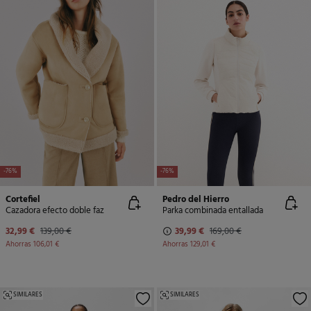
-76%
-76%
Cortefiel
Pedro del Hierro
Cazadora efecto doble faz
Parka combinada entallada
32,99 €
139,00 €
39,99 €
169,00 €
Ahorras
106,01 €
Ahorras
129,01 €
SIMILARES
SIMILARES