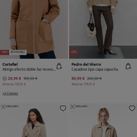
-82%
REVERSIBLE
-67%
Cortefiel
Pedro del Hierro
Abrigo efecto doble faz reversible
Cazadora tipo capa capucha
29,99 €
169,00 €
89,99 €
269,00 €
Ahorras
139,01 €
Ahorras
179,01 €
+3 Colores
SIMILARES
SIMILARES