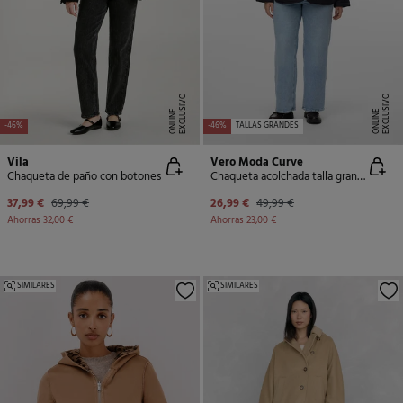
E
X
C
L
U
SI
V
O
O
N
LI
N
E
X
C
L
U
SI
V
O
O
N
LI
N
E
E
-46%
-46%
TALLAS GRANDES
Vila
Vero Moda Curve
Chaqueta de paño con botones
Chaqueta acolchada talla grande
37,99 €
69,99 €
26,99 €
49,99 €
Ahorras
32,00 €
Ahorras
23,00 €
SIMILARES
SIMILARES