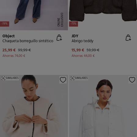
E
X
C
L
U
SI
V
O
O
N
LI
N
E
-74%
-73%
Object
JDY
Chaqueta borreguillo sintético
Abrigo teddy
25,99 €
99,99 €
15,99 €
59,99 €
Ahorras
74,00 €
Ahorras
44,00 €
SIMILARES
SIMILARES