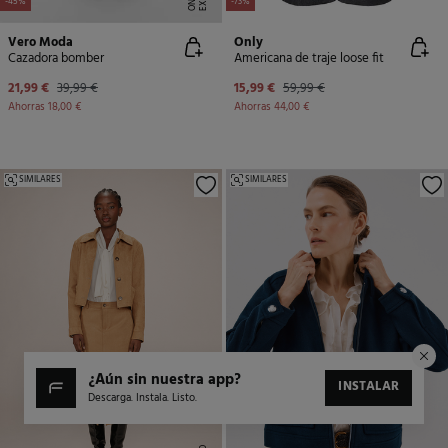
-45%
-73%
Vero Moda
Only
Cazadora bomber
Americana de traje loose fit
21,99 €
39,99 €
15,99 €
59,99 €
Ahorras
18,00 €
Ahorras
44,00 €
SIMILARES
SIMILARES
¿aún sin nuestra app?
INSTALAR
Descarga. Instala. Listo.