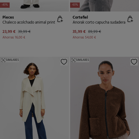
-40%
-60%
Pieces
Cortefiel
Chaleco acolchado animal print
Anorak corto capucha sudadera
23,99 €
39,99 €
35,99 €
89,99 €
Ahorras
16,00 €
Ahorras
54,00 €
SIMILARES
SIMILARES