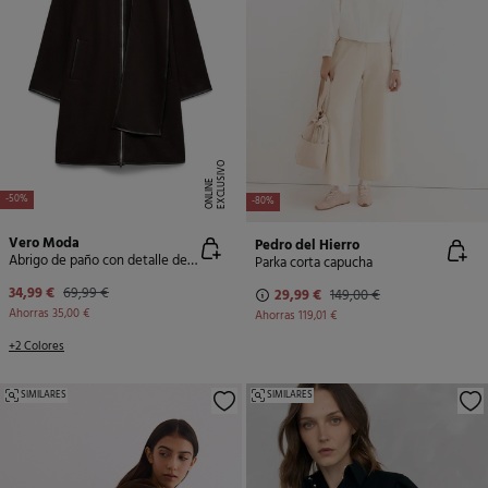
E
X
C
L
U
SI
V
O
O
N
LI
N
E
-50%
-80%
Vero Moda
Pedro del Hierro
Abrigo de paño con detalle de bufanda
Parka corta capucha
34,99 €
69,99 €
29,99 €
149,00 €
Ahorras
35,00 €
Ahorras
119,01 €
+2 Colores
SIMILARES
SIMILARES