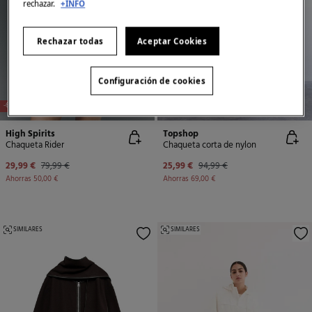
rechazar.
+INFO
Rechazar todas
Aceptar Cookies
Configuración de cookies
-63%
-73%
High Spirits
Topshop
Chaqueta Rider
Chaqueta corta de nylon
29,99 €
79,99 €
25,99 €
94,99 €
Ahorras
50,00 €
Ahorras
69,00 €
SIMILARES
SIMILARES