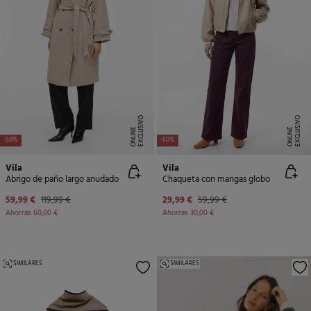
E
X
C
L
U
SI
V
O
O
N
LI
N
E
X
C
L
U
SI
V
O
O
N
LI
N
E
E
-50%
-50%
Vila
Vila
Abrigo de paño largo anudado
Chaqueta con mangas globo
59,99 €
119,99 €
29,99 €
59,99 €
Ahorras
60,00 €
Ahorras
30,00 €
SIMILARES
SIMILARES