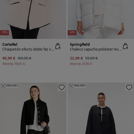
-70%
-62%
Cortefiel
Springfield
Chaquetón efecto doble faz vivos
Chaleco capucha poliéster reciclado
49,99 €
169,00 €
22,99 €
59,99 €
Ahorras
119,01 €
Ahorras
37,00 €
SIMILARES
SIMILARES