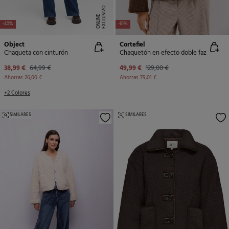
E
X
C
L
U
SI
V
O
O
N
LI
N
E
-40%
-61%
Object
Cortefiel
Chaqueta con cinturón
Chaquetón en efecto doble faz
38,99 €
64,99 €
49,99 €
129,00 €
Ahorras
26,00 €
Ahorras
79,01 €
+2 Colores
SIMILARES
SIMILARES