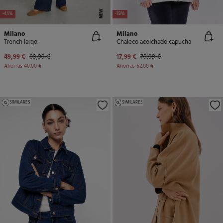
NEW
-44%
-78%
Milano
Milano
Trench largo
Chaleco acolchado capucha
49,99 €
89,99 €
17,99 €
79,99 €
Ahorras
40,00 €
Ahorras
62,00 €
SIMILARES
SIMILARES