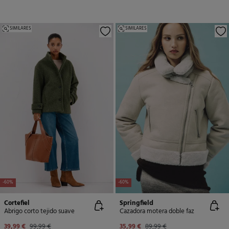
SIMILARES
SIMILARES
-60%
-60%
Cortefiel
Springfield
Abrigo corto tejido suave
Cazadora motera doble faz
39,99 €
99,99 €
35,99 €
89,99 €