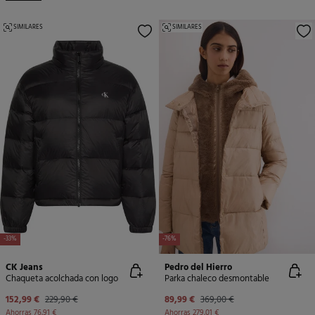
SIMILARES
SIMILARES
-33%
-76%
CK Jeans
Pedro del Hierro
Chaqueta acolchada con logo
Parka chaleco desmontable
152,99 €
229,90 €
89,99 €
369,00 €
Ahorras
76,91 €
Ahorras
279,01 €