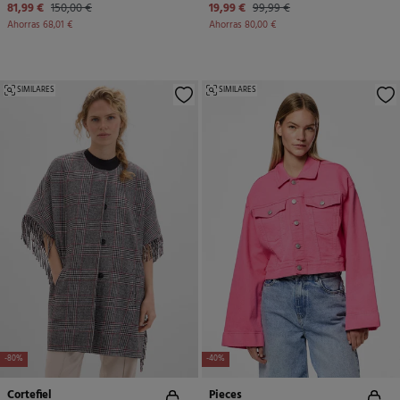
81,99 €
150,00 €
19,99 €
99,99 €
Ahorras
68,01 €
Ahorras
80,00 €
SIMILARES
SIMILARES
-80%
-40%
Cortefiel
Pieces