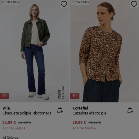
SIMILARES
SIMILARES
E
X
C
L
U
SI
V
O
O
N
LI
N
E
-57%
-63%
Vila
Cortefiel
Chaqueta polipiel abotonada
Cazadora efecto piel
25,99 €
59,99 €
29,99 €
79,99 €
Ahorras
34,00 €
Ahorras
50,00 €
+2 Colores