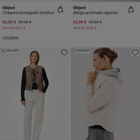
Object
Object
Chaqueta borreguillo sintético
Abrigo acolchado capucha
58,99 €
99,99 €
53,99 €
89,99 €
Ahorras
41,00 €
Ahorras
36,00 €
+2 Colores
SIMILARES
SIMILARES