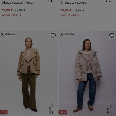
Abrigo capa con flecos
Chaqueta vaquera
19,99 €
99,99 €
35,99 €
59,99 €
Ahorras
80,00 €
Ahorras
24,00 €
SIMILARES
SIMILARES
E
X
C
L
U
SI
V
O
O
N
LI
N
E
X
C
L
U
SI
V
O
O
N
LI
N
E
E
-41%
-40%