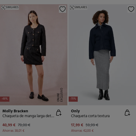
SIMILARES
SIMILARES
E
X
C
L
U
SI
V
O
O
N
LI
N
E
-48%
-70%
Molly Bracken
Only
Chaqueta de manga larga detalle corazones
Chaqueta corta textura
40,99 €
79,00 €
17,99 €
59,99 €
Ahorras
38,01 €
Ahorras
42,00 €