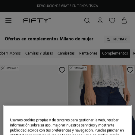
DEVOLUCIONES GRATIS EN TIENDA FÍSICA
Ofertas en complementos Milano de mujer
FILTRAR
idos Y Monos
Camisas Y Blusas
Camisetas
Pantalones
Complementos
J
SIMILARES
SIMILARES
Usamos cookies propias y de terceros para gestionar la web, recabar
información sobre su uso, mejorar nuestros servicios y mostrarte
publicidad acorde con tus preferencias y navegación. Puedes pinchar en