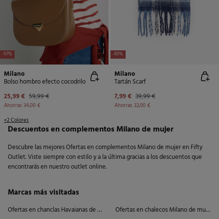
NEW
-57%
-80%
Milano
Milano
Bolso hombro efecto cocodrilo
Tartán Scarf
25,99 €
59,99 €
7,99 €
39,99 €
Ahorras
34,00 €
Ahorras
32,00 €
+2 Colores
Descuentos en complementos Milano de mujer
Descubre las mejores Ofertas en complementos Milano de mujer en Fifty
Outlet. Viste siempre con estilo y a la última gracias a los descuentos que
encontrarás en nuestro outlet online.
Marcas más visitadas
Ofertas en chanclas Havaianas de mujer
Ofertas en chalecos Milano de mujer