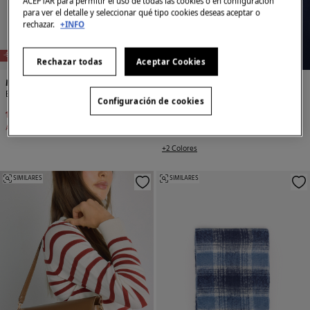
ACEPTAR para permitir el uso de todas las cookies o en configuración
para ver el detalle y seleccionar qué tipo cookies deseas aceptar o
rechazar.
+INFO
NEW
NEW
-60%
-57%
Rechazar todas
Aceptar Cookies
Milano
Milano
Bolso bandolera
Bolso hombro efecto cocodrilo
Configuración de cookies
19,99 €
49,99 €
25,99 €
59,99 €
Ahorras
30,00 €
Ahorras
34,00 €
+2 Colores
SIMILARES
SIMILARES