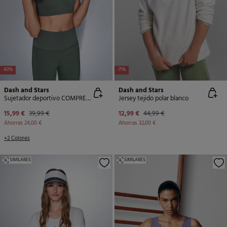
-60%
-71%
Dash and Stars
Dash and Stars
Sujetador deportivo COMPRESSIVE verde
Jersey tejido polar blanco
15,99 €
39,99 €
12,99 €
44,99 €
Ahorras
24,00 €
Ahorras
32,00 €
+2 Colores
SIMILARES
SIMILARES