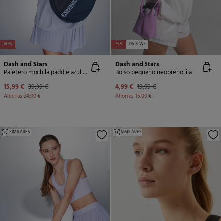
-60%
-75%
DS X WS
Dash and Stars
Dash and Stars
Paletero mochila paddle azul metalizado
Bolso pequeño neopreno lila
15,99 €
39,99 €
4,99 €
19,99 €
Ahorras
24,00 €
Ahorras
15,00 €
SIMILARES
SIMILARES