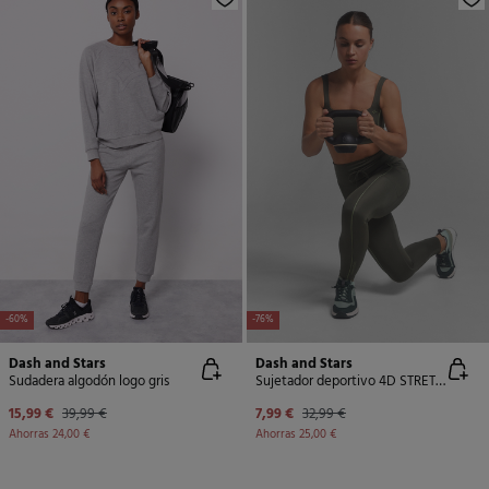
-60%
-76%
Dash and Stars
Dash and Stars
Sudadera algodón logo gris
Sujetador deportivo 4D STRETCH kaki oscuro
15,99 €
39,99 €
7,99 €
32,99 €
Ahorras
24,00 €
Ahorras
25,00 €