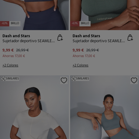
-63%
BRILLO
-63%
BRILLO
Dash and Stars
Dash and Stars
Sujetador deportivo SEAMLESS COMFORT azul
Sujetador deportivo SEAMLESS COMFORT verde
9,99 €
26,99 €
9,99 €
26,99 €
Ahorras
17,00 €
Ahorras
17,00 €
+2 Colores
+2 Colores
SIMILARES
SIMILARES