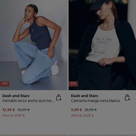
-68%
-67%
Dash and Stars
Dash and Stars
Pantalón recto ancho azul medio
Camiseta manga corta blanca
12,99 €
39,99 €
9,99 €
29,99 €
Ahorras
27,00 €
Ahorras
20,00 €