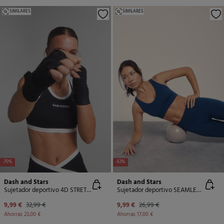
SIMILARES
SIMILARES
-70%
-63%
Dash and Stars
Dash and Stars
Sujetador deportivo 4D STRETCH negro
Sujetador deportivo SEAMLESS COMFORT azul marino
9,99 €
32,99 €
9,99 €
26,99 €
Ahorras
23,00 €
Ahorras
17,00 €