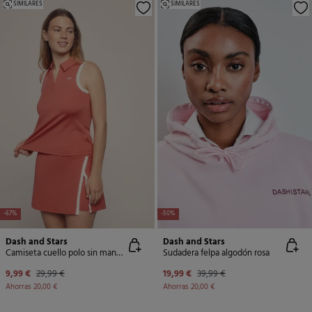
SIMILARES
SIMILARES
-67%
-50%
Dash and Stars
Dash and Stars
Camiseta cuello polo sin mangas coral
Sudadera felpa algodón rosa
9,99 €
29,99 €
19,99 €
39,99 €
Ahorras
20,00 €
Ahorras
20,00 €