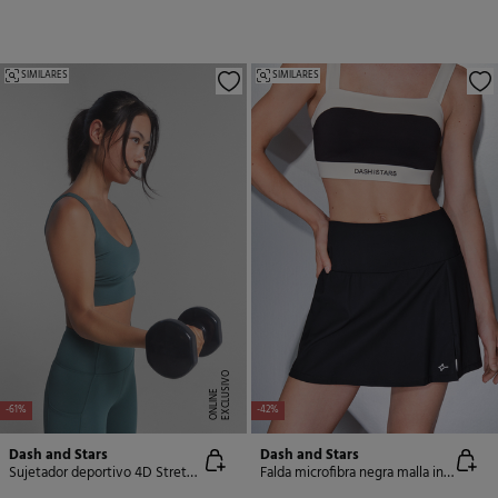
SIMILARES
SIMILARES
E
X
C
L
U
SI
V
O
O
N
LI
N
E
-61%
-42%
Dash and Stars
Dash and Stars
Sujetador deportivo 4D Stretch verde
Falda microfibra negra malla interior