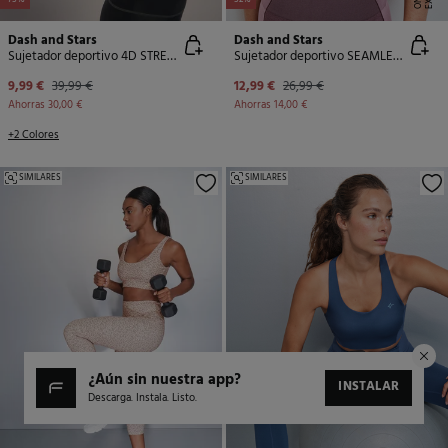
-75%
-52%
Dash and Stars
Dash and Stars
Sujetador deportivo 4D STRECH estampado verde
Sujetador deportivo SEAMLESS COMFORT rosa
9,99 €
39,99 €
12,99 €
26,99 €
Ahorras
30,00 €
Ahorras
14,00 €
+2 Colores
SIMILARES
SIMILARES
¿aún sin nuestra app?
INSTALAR
Descarga. Instala. Listo.