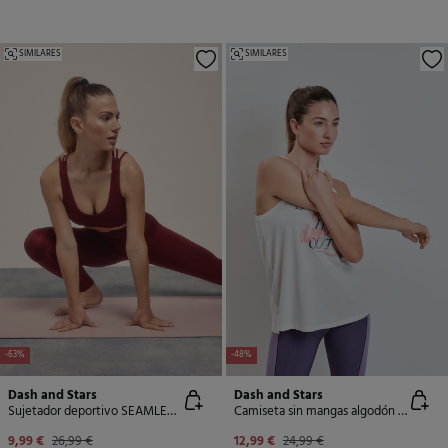
SIMILARES
SIMILARES
-63%
-48%
Dash and Stars
Dash and Stars
Sujetador deportivo SEAMLESS COMFORT burdeos
Camiseta sin mangas algodón blanco
9,99 €
26,99 €
12,99 €
24,99 €