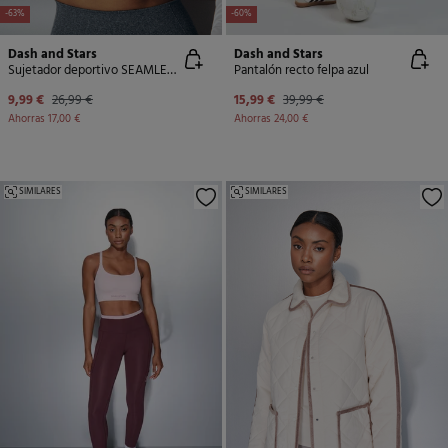
-63%
-60%
Dash and Stars
Dash and Stars
Sujetador deportivo SEAMLESS COMFORT gris
Pantalón recto felpa azul
9,99 €
26,99 €
15,99 €
39,99 €
Ahorras
17,00 €
Ahorras
24,00 €
SIMILARES
SIMILARES