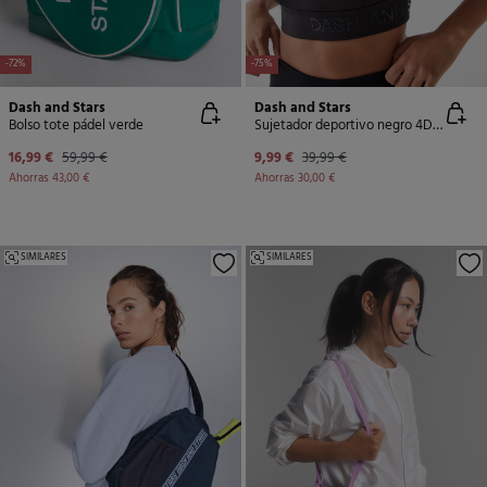
-72%
-75%
Dash and Stars
Dash and Stars
Bolso tote pádel verde
Sujetador deportivo negro 4D Stretch
16,99 €
59,99 €
9,99 €
39,99 €
Ahorras
43,00 €
Ahorras
30,00 €
SIMILARES
SIMILARES