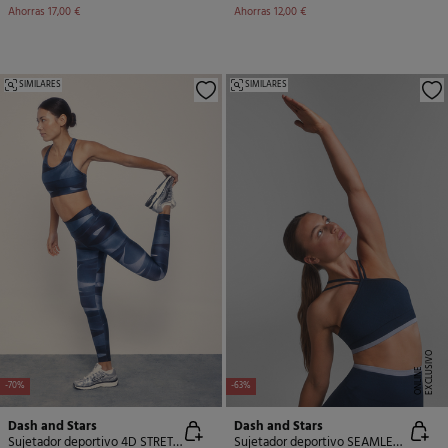
Ahorras
17,00 €
Ahorras
12,00 €
SIMILARES
SIMILARES
E
X
C
L
U
SI
V
O
O
N
LI
N
E
-70%
-63%
Dash and Stars
Dash and Stars
Sujetador deportivo 4D STRETCH estampado azul
Sujetador deportivo SEAMLESS COMFORT azul