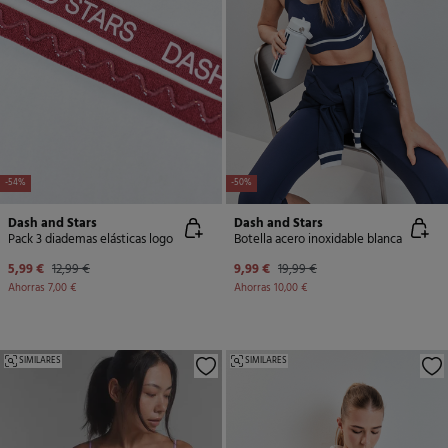
-54%
-50%
Dash and Stars
Dash and Stars
Pack 3 diademas elásticas logo
Botella acero inoxidable blanca
5,99 €
12,99 €
9,99 €
19,99 €
Ahorras
7,00 €
Ahorras
10,00 €
SIMILARES
SIMILARES