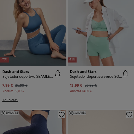
-70%
-52%
Dash and Stars
Dash and Stars
Sujetador deportivo SEAMLESS COMFORT azul
Sujetador deportivo verde SOFT MOVE
7,99 €
26,99 €
12,99 €
26,99 €
Ahorras
19,00 €
Ahorras
14,00 €
+2 Colores
SIMILARES
SIMILARES