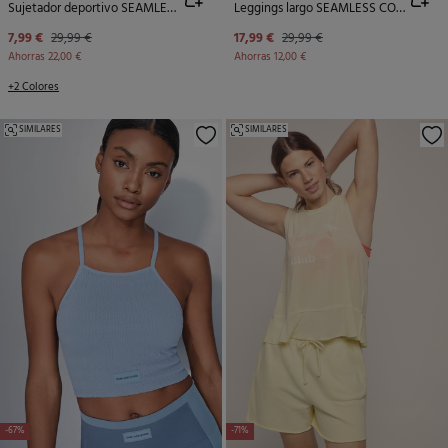
Sujetador deportivo SEAMLESS COMFORT smock azul
Leggings largo SEAMLESS COMFORT azul
7,99 €
29,99 €
17,99 €
29,99 €
Ahorras
22,00 €
Ahorras
12,00 €
+2 Colores
SIMILARES
SIMILARES
-67%
-71%