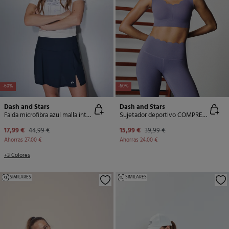
-60%
-60%
Dash and Stars
Dash and Stars
Falda microfibra azul malla interior
Sujetador deportivo COMPRESSIVE morado
17,99 €
44,99 €
15,99 €
39,99 €
Ahorras
27,00 €
Ahorras
24,00 €
+3 Colores
SIMILARES
SIMILARES