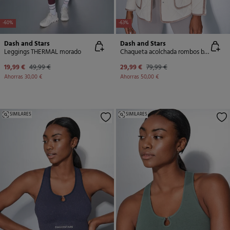
-60%
-63%
Dash and Stars
Dash and Stars
Leggings THERMAL morado
Chaqueta acolchada rombos beige
19,99 €
49,99 €
29,99 €
79,99 €
Ahorras
30,00 €
Ahorras
50,00 €
SIMILARES
SIMILARES