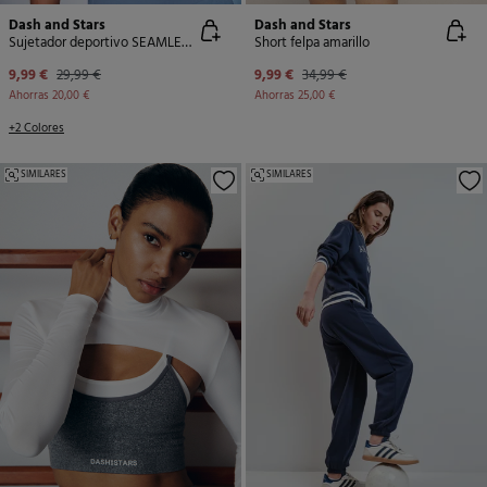
Dash and Stars
Dash and Stars
Sujetador deportivo SEAMLESS COMFORT smock azul
Short felpa amarillo
9,99 €
29,99 €
9,99 €
34,99 €
Ahorras
20,00 €
Ahorras
25,00 €
+2 Colores
SIMILARES
SIMILARES