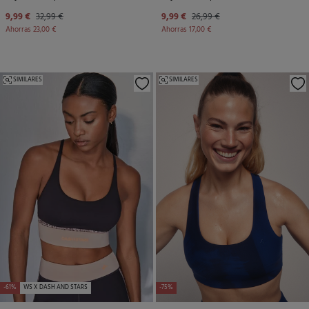
9,99 €
32,99 €
9,99 €
26,99 €
Ahorras
23,00 €
Ahorras
17,00 €
SIMILARES
SIMILARES
-61%
WS X DASH AND STARS
-75%