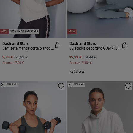
-63%
WS X DASH AND STARS
-60%
Dash and Stars
Dash and Stars
Camiseta manga corta blanco drapeado
Sujetador deportivo COMPRESSIVE azul
9,99 €
26,99 €
15,99 €
39,99 €
Ahorras
17,00 €
Ahorras
24,00 €
+2 Colores
SIMILARES
SIMILARES