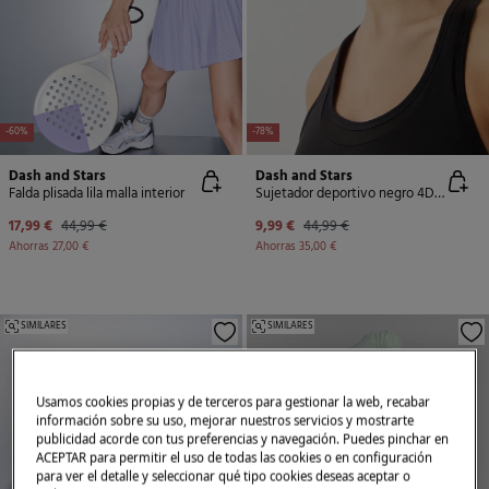
-60%
-78%
Dash and Stars
Dash and Stars
Falda plisada lila malla interior
Sujetador deportivo negro 4D Stretch
17,99 €
44,99 €
9,99 €
44,99 €
Ahorras
27,00 €
Ahorras
35,00 €
SIMILARES
SIMILARES
Usamos cookies propias y de terceros para gestionar la web, recabar
información sobre su uso, mejorar nuestros servicios y mostrarte
publicidad acorde con tus preferencias y navegación. Puedes pinchar en
ACEPTAR para permitir el uso de todas las cookies o en configuración
para ver el detalle y seleccionar qué tipo cookies deseas aceptar o