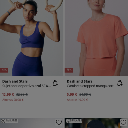
-61%
-76%
Dash and Stars
Dash and Stars
Sujetador deportivo azul SEAMLESS FIT
Camiseta cropped manga corta melocotón
12,99 €
32,99 €
5,99 €
24,99 €
Ahorras
20,00 €
Ahorras
19,00 €
SIMILARES
SIMILARES