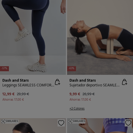
-57%
-63%
Dash and Stars
Dash and Stars
Leggings SEAMLESS COMFORT crop azul
Sujetador deportivo SEAMLESS COMFORT negro
12,99 €
29,99 €
9,99 €
26,99 €
Ahorras
17,00 €
Ahorras
17,00 €
+2 Colores
SIMILARES
SIMILARES