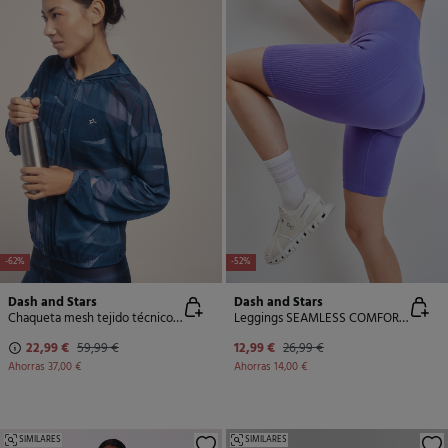
-62%
-52%
Dash and Stars
Dash and Stars
Chaqueta mesh tejido técnico ligero
Leggings SEAMLESS COMFORT ciclista morado
22,99 €
59,99 €
12,99 €
26,99 €
Ahorras
37,00 €
Ahorras
14,00 €
SIMILARES
SIMILARES