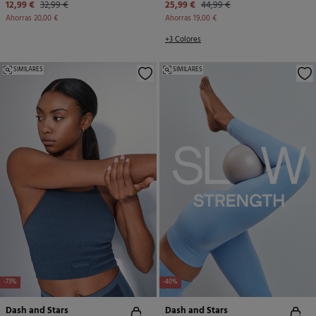
12,99 €
32,99 €
25,99 €
44,99 €
Ahorras
20,00 €
Ahorras
19,00 €
+3 Colores
SIMILARES
SIMILARES
-73%
-40%
Dash and Stars
Dash and Stars