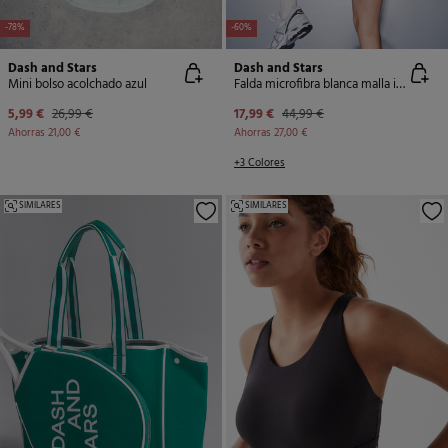
-78%
-60%
Dash and Stars
Dash and Stars
Mini bolso acolchado azul
Falda microfibra blanca malla interior
5,99 €
26,99 €
17,99 €
44,99 €
Ahorras
21,00 €
Ahorras
27,00 €
+3 Colores
SIMILARES
SIMILARES