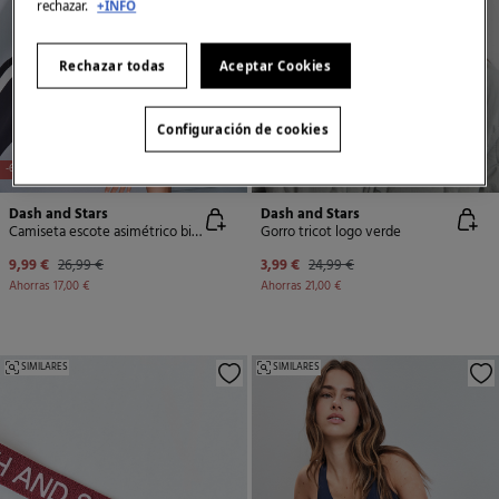
rechazar.
+INFO
Rechazar todas
Aceptar Cookies
Configuración de cookies
-63%
-84%
Dash and Stars
Dash and Stars
Camiseta escote asimétrico bicolor
Gorro tricot logo verde
9,99 €
26,99 €
3,99 €
24,99 €
Ahorras
17,00 €
Ahorras
21,00 €
SIMILARES
SIMILARES