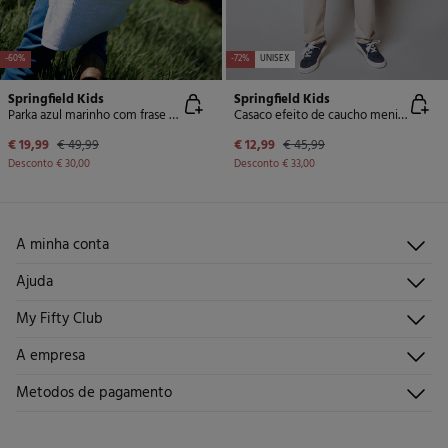
-60%
-72%
UNISEX
Springfield Kids
Springfield Kids
Parka azul marinho com frase para criança
Casaco efeito de caucho menino
€ 19,99
€ 49,99
€ 12,99
€ 45,99
Desconto
€ 30,00
Desconto
€ 33,00
A minha conta
Iniciar sessão
Ajuda
Registar-me
Atendimento ao cliente
My Fifty Club
Direções de envio
Envie-nos um e-mail
Histórico de pedidos
Descúbrelo
A empresa
Perguntas frequentes
Torne-se sócio
Junta-te
Envios
Quem somos?
Metodos de pagamento
Promoções vigentes
Trabalha connosco
Trocas, devoluções e desistências
Lojas