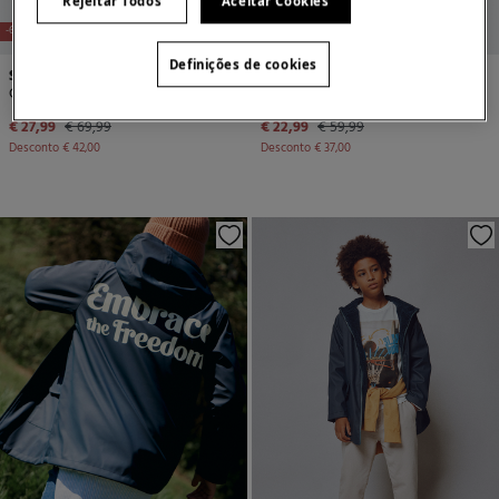
Rejeitar Todos
Aceitar Cookies
-60%
-62%
Definições de cookies
Springfield Kids
Springfield Kids
Casaco acolchoada infantil
Criança de pano Trenka
€ 27,99
€ 69,99
€ 22,99
€ 59,99
Desconto
€ 42,00
Desconto
€ 37,00