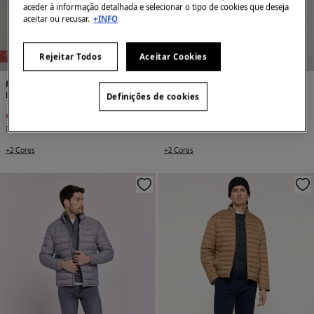
aceder à informação detalhada e selecionar o tipo de cookies que deseja
aceitar ou recusar.
+INFO
NEW
NEW
-56%
-56%
Rejeitar Todos
Aceitar Cookies
Milano
Milano
Blusão com bolsos
Blusão com bolsos
Definições de cookies
€ 39,99
€ 89,99
€ 39,99
€ 89,99
Desconto
€ 50,00
Desconto
€ 50,00
+2 Cores
+2 Cores