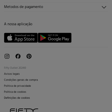
Torne-se sócio
Junta-te
Envios
Quem somos?
Metodos de pagamento
Promoções vigentes
Trabalha connosco
Trocas, devoluções e desistências
Lojas
Cartão de Devolução
A nossa aplicação
Cartão Presente online
Livro de Reclamações online
Fifty Outlet 2024©
Avisos legais
Condições gerais de compra
Politica de privacidade
Politica de cookies
Definições de cookies