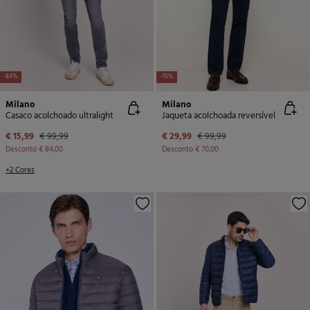
-84%
-70%
Milano
Milano
Casaco acolchoado ultralight
Jaqueta acolchoada reversível
€ 15,99
€ 99,99
€ 29,99
€ 99,99
Desconto
€ 84,00
Desconto
€ 70,00
+2 Cores