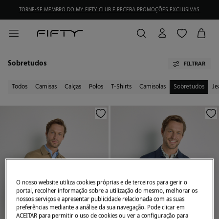
TORNE-SE MEMBRO DO MY FIFTY CLUB E RECEBA PROMOÇÕES EXCLUSIVAS.
Sobretudos
FILTRAR
Todos
Camisas
Calças
Polos
T-Shirts
Camisolas
Sobretudos
Je
O nosso website utiliza cookies próprias e de terceiros para gerir o
portal, recolher informação sobre a utilização do mesmo, melhorar os
nossos serviços e apresentar publicidade relacionada com as suas
preferências mediante a análise da sua navegação. Pode clicar em
ACEITAR para permitir o uso de cookies ou ver a configuração para