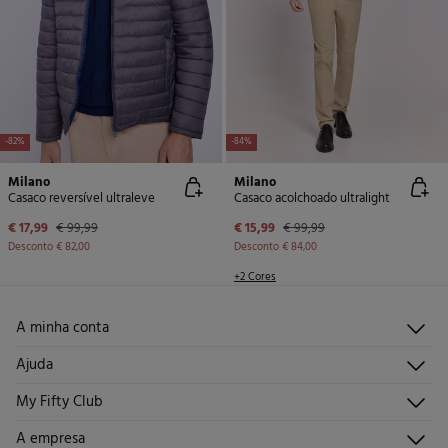
-82%
-84%
Milano
Milano
Casaco reversível ultraleve
Casaco acolchoado ultralight
€ 17,99
€ 99,99
€ 15,99
€ 99,99
Desconto
€ 82,00
Desconto
€ 84,00
+2 Cores
A minha conta
Iniciar sessão
Ajuda
Registar-me
Atendimento ao cliente
My Fifty Club
Direções de envio
Envie-nos um e-mail
Histórico de pedidos
Descúbrelo
A empresa
Perguntas frequentes