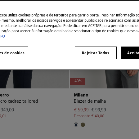
ite utiliza cookies próprias e de terceiros para gerir o portal, recolher informação s
do mesmo, melhorar os nossos serviços e apresentar publicidade relacionada com as s
s mediante a análise da sua navegação. Pode clicar em ACEITAR para permitir o uso d
uração para aceder à informação detalhada e selecionar o tipo de cookies que deseja 
NFO
es de cookies
Rejeitar Todos
Aceit
-40%
ierro
Milano
cro xadrez tailored
Blazer de malha
 349,00
€ 59,99
€ 99,99
9,01
Desconto
€ 40,00