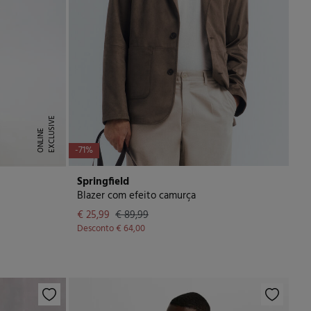
E
X
C
L
U
I
V
E
O
N
L
I
N
S
E
-71%
Springfield
Blazer com efeito camurça
€ 25,99
€ 89,99
Desconto
€ 64,00