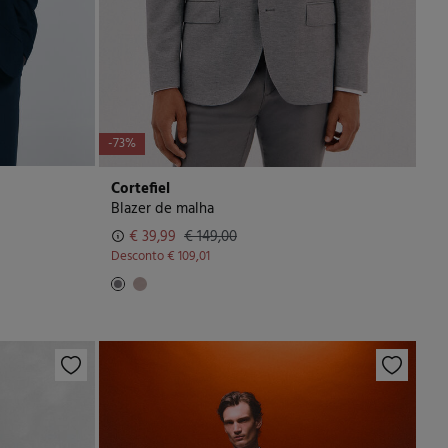
-73%
Cortefiel
Blazer de malha
€ 39,99
€ 149,00
Desconto
€ 109,01