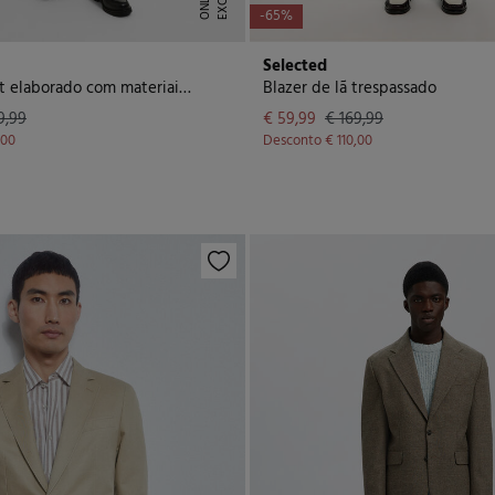
S
E
-65%
Selected
Blazer slim fit elaborado com materiais reciclados
Blazer de lã trespassado
9,99
€ 59,99
€ 169,99
,00
Desconto
€ 110,00