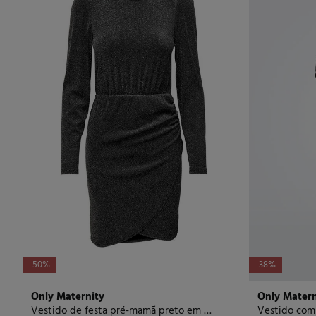
-50%
-38%
Only Maternity
Only Matern
Vestido de festa pré-mamã preto em tecido com detalhe de glitter
Vestido com