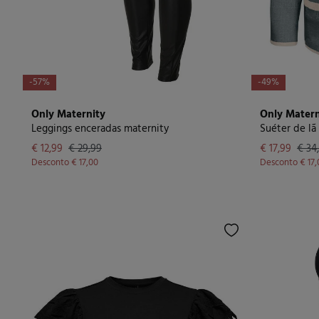
-57%
-49%
Only Maternity
Only Matern
Leggings enceradas maternity
€ 12,99
€ 29,99
€ 17,99
€ 34
Desconto
€ 17,00
Desconto
€ 17