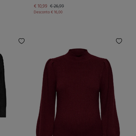
€ 10,99
€ 26,99
Desconto
€ 16,00