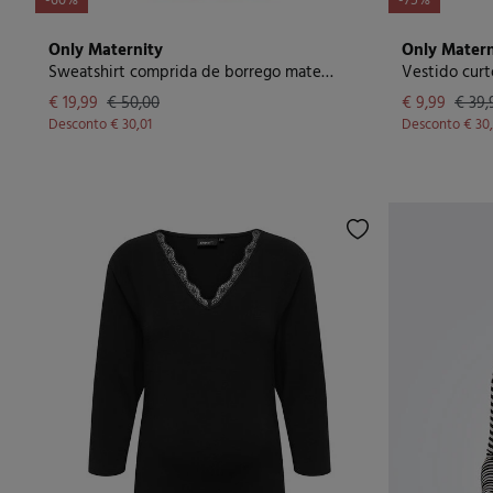
-60%
-75%
Only Maternity
Only Matern
Sweatshirt comprida de borrego maternidade
Vestido curt
€ 19,99
€ 50,00
€ 9,99
€ 39,
Desconto
€ 30,01
Desconto
€ 30