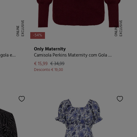
E
X
C
L
U
I
V
E
O
N
L
I
N
E
X
C
L
U
I
V
E
O
N
L
I
N
S
E
S
E
-54%
Only Maternity
Vestido pré-mamã em bico com gola em malha
Camisola Perkins Maternity com Gola Gola
€ 15,99
€ 34,99
Desconto
€ 19,00