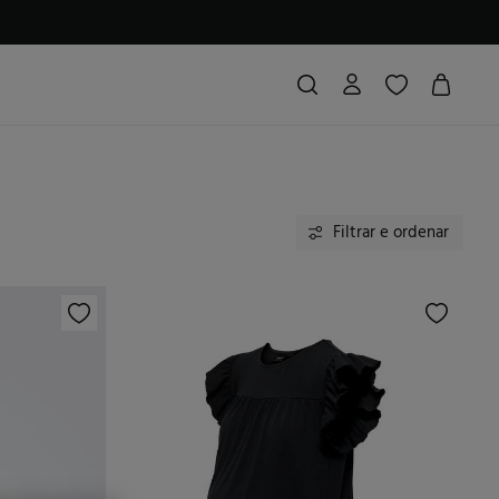
Filtrar e ordenar