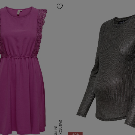
E
X
C
L
U
I
V
E
O
N
L
I
N
S
E