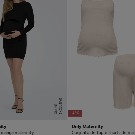
E
X
C
L
U
I
V
E
O
N
L
I
N
S
E
-43%
ity
Only Maternity
 manga maternity