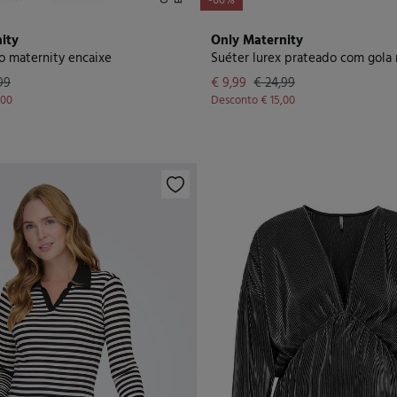
-60%
ity
Only Maternity
o maternity encaixe
99
€ 9,99
€ 24,99
,00
Desconto
€ 15,00