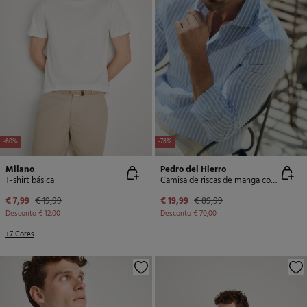
-60%
-78%
Milano
Pedro del Hierro
T-shirt básica
Camisa de riscas de manga comprida
€ 7,99
€ 19,99
€ 19,99
€ 89,99
Desconto
€ 12,00
Desconto
€ 70,00
+7 Cores