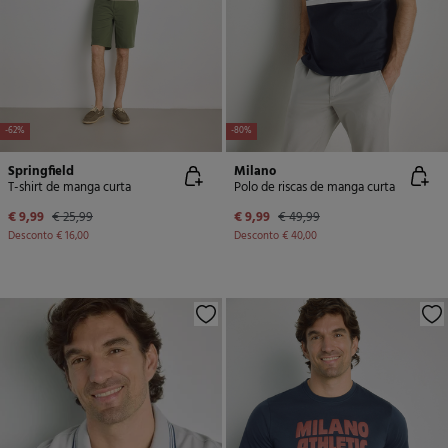
-62%
-80%
Springfield
Milano
T-shirt de manga curta
Polo de riscas de manga curta
€ 9,99
€ 25,99
€ 9,99
€ 49,99
Desconto
€ 16,00
Desconto
€ 40,00