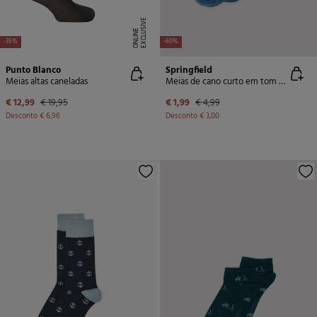
E
X
C
L
U
SI
V
E
O
N
LI
N
E
-35%
-60%
Punto Blanco
Springfield
Meias altas caneladas
Meias de cano curto em tom abacate
€ 12,99
€ 19,95
€ 1,99
€ 4,99
Desconto
€ 6,96
Desconto
€ 3,00