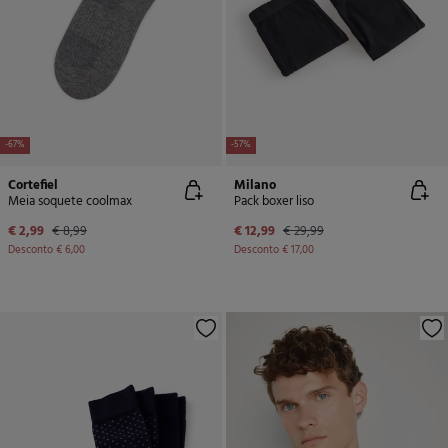
-67%
-57%
Cortefiel
Milano
Meia soquete coolmax
Pack boxer liso
€ 2,99
€ 8,99
€ 12,99
€ 29,99
Desconto
€ 6,00
Desconto
€ 17,00