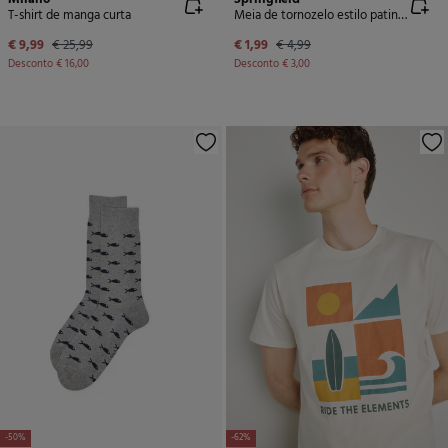
T-shirt de manga curta
Meia de tornozelo estilo patinete de gato
€ 9,99
€ 25,99
€ 1,99
€ 4,99
Desconto
€ 16,00
Desconto
€ 3,00
-50%
-62%