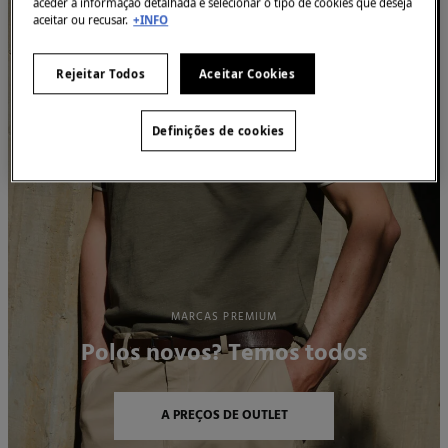
aceder à informação detalhada e selecionar o tipo de cookies que deseja
aceitar ou recusar.
+INFO
Rejeitar Todos
Aceitar Cookies
Definições de cookies
MARCAS PREMIUM
Polos novos? Temos todos
A PREÇOS DE OUTLET