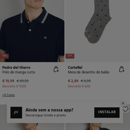
-78%
-67%
Pedro del Hierro
Cortefiel
Polo de manga curta
Meia de desenho de balão
€ 19,99
€ 89,99
€ 2,99
€ 8,99
Desconto
€ 70,00
Desconto
€ 6,00
+4 Cores
ainda sem a nossa app?
INSTALAR
Descarregue instale e pronto