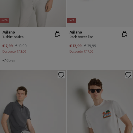
-60%
-57%
Milano
Milano
T-shirt básica
Pack boxer liso
€ 7,99
€ 19,99
€ 12,99
€ 29,99
Desconto
€ 12,00
Desconto
€ 17,00
+7 Cores