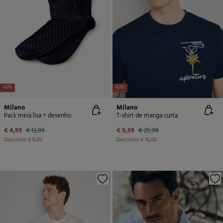
-62%
-62%
Milano
Milano
Pack meia lisa + desenho
T-shirt de manga curta
€ 4,99
€ 12,99
€ 9,99
€ 25,99
Desconto
€ 8,00
Desconto
€ 16,00