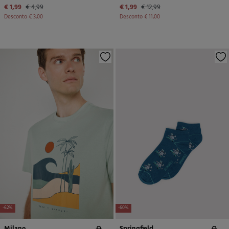
€ 1,99
€ 4,99
€ 1,99
€ 12,99
Desconto
€ 3,00
Desconto
€ 11,00
-62%
-60%
Milano
Springfield