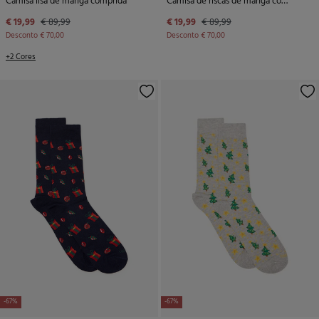
Camisa lisa de manga comprida
Camisa de riscas de manga comprida
€ 19,99
€ 89,99
€ 19,99
€ 89,99
Desconto
€ 70,00
Desconto
€ 70,00
+2 Cores
-67%
-67%