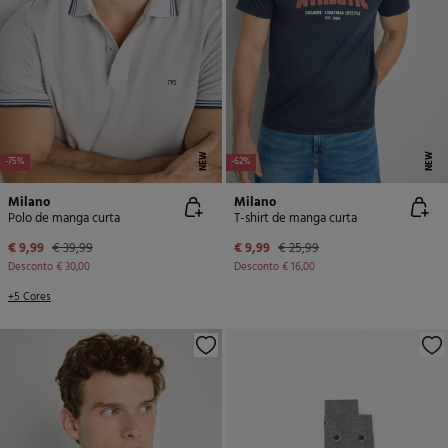
NEW
NEW
-75%
-62%
Milano
Milano
Polo de manga curta
T-shirt de manga curta
€ 9,99
€ 39,99
€ 9,99
€ 25,99
Desconto
€ 30,00
Desconto
€ 16,00
+5 Cores