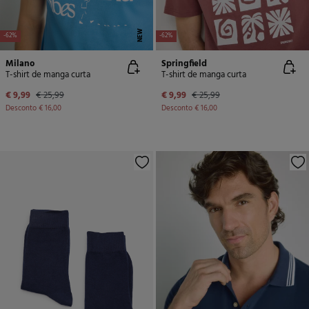
NEW
-62%
-62%
Milano
Springfield
T-shirt de manga curta
T-shirt de manga curta
€ 9,99
€ 25,99
€ 9,99
€ 25,99
Desconto
€ 16,00
Desconto
€ 16,00