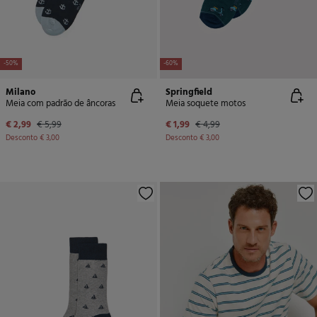
-50%
-60%
Milano
Springfield
Meia com padrão de âncoras
Meia soquete motos
€ 2,99
€ 5,99
€ 1,99
€ 4,99
Desconto
€ 3,00
Desconto
€ 3,00