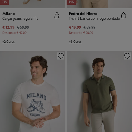
-78%
-50%
Milano
Pedro del Hierro
Calças jeans regular fit
T-shirt básica com logo bordado
€ 12,99
€ 59,99
€ 19,99
€ 39,99
Desconto
€ 47,00
Desconto
€ 20,00
+2 Cores
+6 Cores