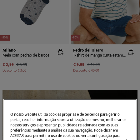
-50%
-80%
Milano
Pedro del Hierro
Meia com padrão de barcos
T-shirt de manga curta estampada
€ 2,99
€ 5,99
€ 9,99
€ 49,99
Desconto
€ 3,00
Desconto
€ 40,00
O nosso website utiliza cookies próprias e de terceiros para gerir o
portal, recolher informação sobre a utilização do mesmo, melhorar os
nossos serviços e apresentar publicidade relacionada com as suas
preferências mediante a análise da sua navegação. Pode clicar em
ACEITAR para permitir o uso de cookies ou ver a configuração para