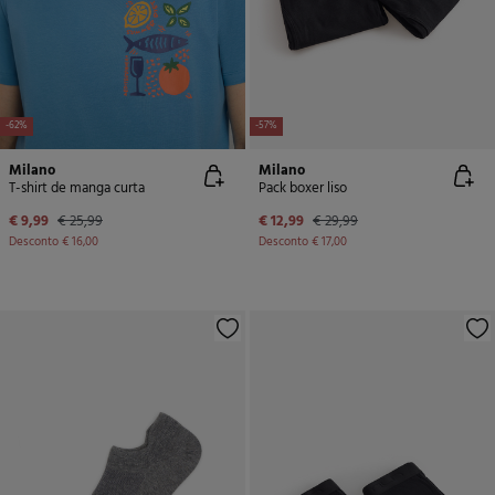
-62%
-57%
Milano
Milano
T-shirt de manga curta
Pack boxer liso
€ 9,99
€ 25,99
€ 12,99
€ 29,99
Desconto
€ 16,00
Desconto
€ 17,00