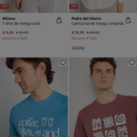
-62%
-78%
Milano
Pedro del Hierro
T-shirt de manga curta
Camisa lisa de manga comprida
€ 9,99
€ 25,99
€ 19,99
€ 89,99
Desconto
€ 16,00
Desconto
€ 70,00
+2 Cores