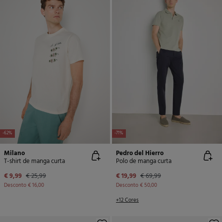
-62%
-71%
Milano
Pedro del Hierro
T-shirt de manga curta
Polo de manga curta
€ 9,99
€ 25,99
€ 19,99
€ 69,99
Desconto
€ 16,00
Desconto
€ 50,00
+12 Cores