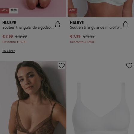
-60%
TEEN
-60%
HI&BYE
HI&BYE
Soutien triangular de algodão rosa com copas removível
Soutien triangular de microfibra verde com glitter
€ 7,99
€ 19,99
€ 7,99
€ 19,99
Desconto
€ 12,00
Desconto
€ 12,00
+6 Cores