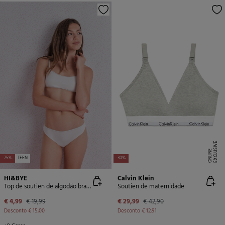
E
X
C
L
U
SI
V
E
O
N
LI
N
E
-75%
TEEN
-30%
HI&BYE
Calvin Klein
Top de soutien de algodão branco com copas removíveis
Soutien de maternidade
€ 4,99
€ 19,99
€ 29,99
€ 42,90
Desconto
€ 15,00
Desconto
€ 12,91