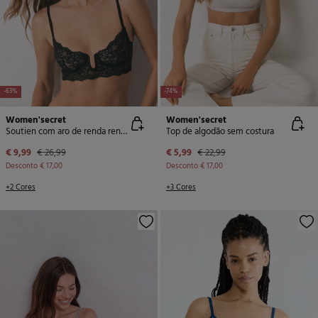
-63%
-74%
Women'secret
Women'secret
Soutien com aro de renda renda PRETTY
Top de algodão sem costura
€ 9,99
€ 26,99
€ 5,99
€ 22,99
Desconto
€ 17,00
Desconto
€ 17,00
+2 Cores
+3 Cores