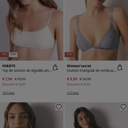
-60%
TEEN
-60%
HI&BYE
Women'secret
Top de soutien de algodão amarelo com copas removíveis
Soutien triangular de renda azul NATURAL
€ 7,99
€ 19,99
€ 9,99
€ 24,99
Desconto
€ 12,00
Desconto
€ 15,00
+9 Cores
+2 Cores