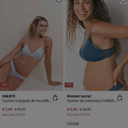
-60%
-63%
HI&BYE
Women'secret
Soutien triangular de microfibra azul claro com glitter
Soutien de maternity CHARMING em microfibra verde
€ 7,99
€ 19,99
€ 9,99
€ 26,99
Desconto
€ 12,00
Desconto
€ 17,00
+2 Cores