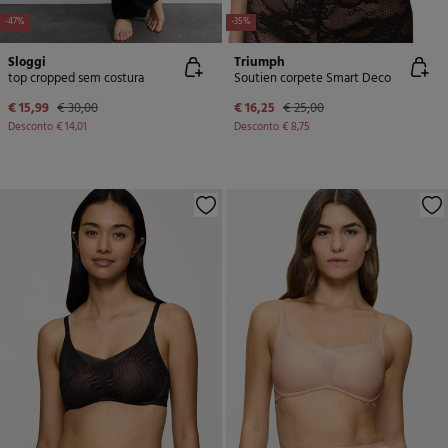
-47%
-35%
Sloggi
Triumph
top cropped sem costura
Soutien corpete Smart Deco
€ 15,99
€ 30,00
€ 16,25
€ 25,00
Desconto
€ 14,01
Desconto
€ 8,75