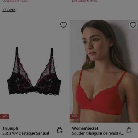
Desconto
€ 14,00
Desconto
€ 15,00
+2 Cores
-52%
-60%
Triumph
Women'secret
Sutiã WP Destaque Sensual
Soutien triangular de renda vermelha CHARMING