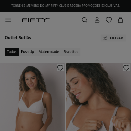
TORNE-SE MEMBRO DO MY FIFTY CLUB E RECEBA PROMOÇÕES EXCLUSIVAS.
Outlet Sutiãs
FILTRAR
Todos
Push Up
Maternidade
Bralettes