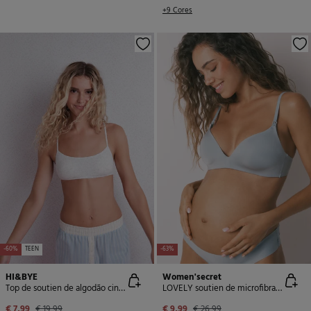
+9 Cores
-60%
TEEN
-63%
HI&BYE
Women'secret
Top de soutien de algodão cinza com copas removíveis
LOVELY soutien de microfibra azul para maternity
€ 7,99
€ 19,99
€ 9,99
€ 26,99