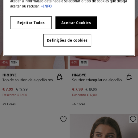
aceder à informação detalhada e selecionar o tipo de cookies que deseja
aceitar ou recusar.
+INFO
Rejeitar Todos
Aceitar Cookies
Definições de cookies
-60%
TEEN
-60%
TEEN
HI&BYE
HI&BYE
Top de soutien de algodão rosa com copas removíveis
Soutien triangular de algodão turquesa com copas removível
€ 7,99
€ 19,99
€ 7,99
€ 19,99
Desconto
€ 12,00
Desconto
€ 12,00
+9 Cores
+6 Cores