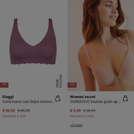
E
X
C
L
U
SI
V
E
O
N
LI
N
E
-31%
-78%
Sloggi
Women'secret
Sutiã macio com bojos removíveis
GORGEOUS Soutien push-up renda tule rosa
€ 30,99
€ 45,00
€ 5,99
€ 26,99
Desconto
€ 14,01
Desconto
€ 21,00
+2 Cores