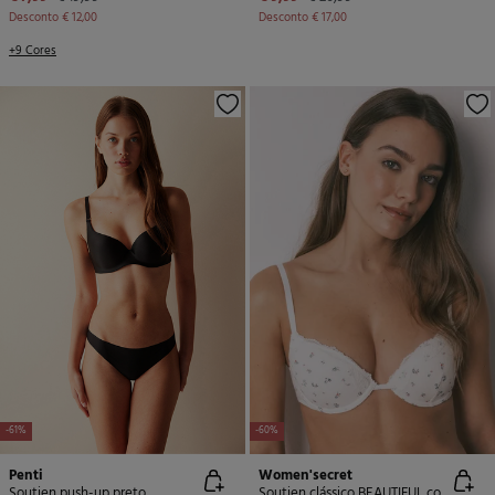
Desconto
€ 12,00
Desconto
€ 17,00
+9 Cores
-61%
-60%
Penti
Women'secret
Soutien push-up preto
Soutien clássico BEAUTIFUL com enchimento e estampa de renda branca