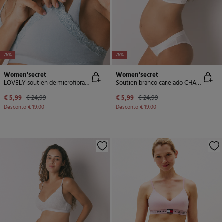
-76%
-76%
Women'secret
Women'secret
LOVELY soutien de microfibra sem costura para maternity em azul
Soutien branco canelado CHARMING para maternity
€ 5,99
€ 24,99
€ 5,99
€ 24,99
Desconto
€ 19,00
Desconto
€ 19,00