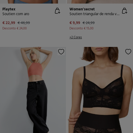
Playtex
Women'secret
Soutien com aro
Soutien triangular de renda verde CHARMING
€ 22,99
€ 46,99
€ 9,99
€ 24,99
Desconto
€ 24,00
Desconto
€ 15,00
+2 Cores