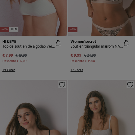
-60%
TEEN
-60%
HI&BYE
Women'secret
Top de soutien de algodão verde com copas removíveis
Soutien triangular marrom NATURAL com estampa animal
€ 7,99
€ 19,99
€ 9,99
€ 24,99
Desconto
€ 12,00
Desconto
€ 15,00
+9 Cores
+2 Cores