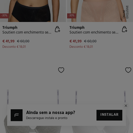
E
X
C
L
U
SI
V
E
O
N
LI
N
E
-30%
-30%
Triumph
Triumph
Soutien com enchimento sem aro Shape Smart
Soutien com enchimento sem aro Shape Smart
€ 41,99
€ 60,00
€ 41,99
€ 60,00
Desconto
€ 18,01
Desconto
€ 18,01
ainda sem a nossa app?
INSTALAR
Descarregue instale e pronto