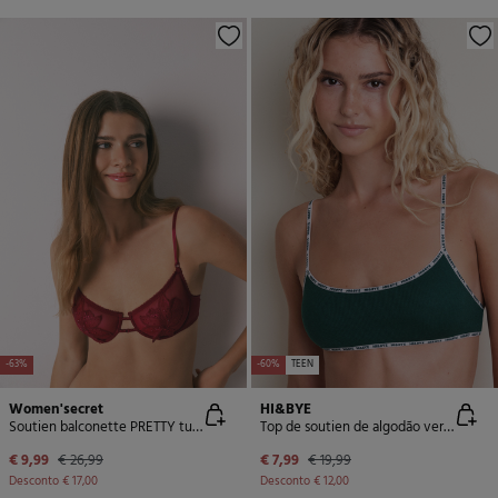
-63%
-60%
TEEN
Women'secret
HI&BYE
Soutien balconette PRETTY tule vermelho brilho
Top de soutien de algodão verde com copas removíveis
€ 9,99
€ 26,99
€ 7,99
€ 19,99
Desconto
€ 17,00
Desconto
€ 12,00