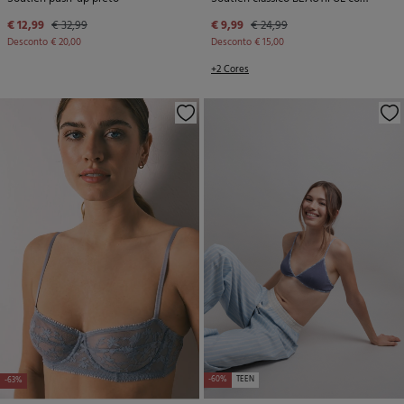
€ 12,99
€ 32,99
€ 9,99
€ 24,99
Desconto
€ 20,00
Desconto
€ 15,00
+2 Cores
-60%
TEEN
-63%