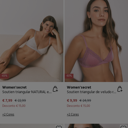
-65%
-60%
Women'secret
Women'secret
Soutien triangular NATURAL em algodão cinza
Soutien triangular de veludo rosa NATURAL
€ 7,99
€ 22,99
€ 9,99
€ 24,99
Desconto
€ 15,00
Desconto
€ 15,00
+2 Cores
+2 Cores