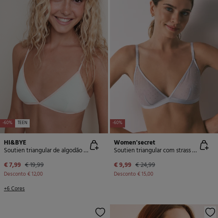
-60%
TEEN
-60%
HI&BYE
Women'secret
Soutien triangular de algodão verde com copas removíveis
Soutien triangular com strass azul NATURAL
€ 7,99
€ 19,99
€ 9,99
€ 24,99
Desconto
€ 12,00
Desconto
€ 15,00
+6 Cores