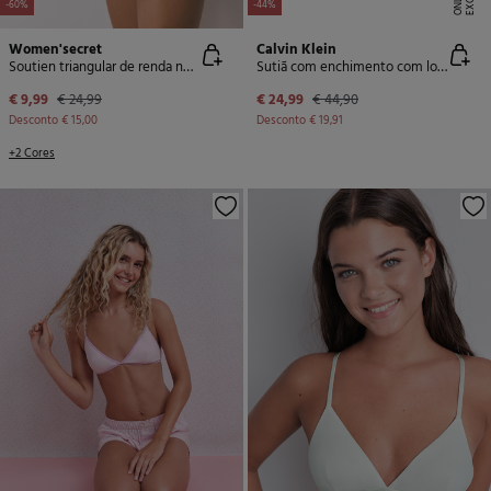
-60%
-44%
Women'secret
Calvin Klein
Soutien triangular de renda nude NATURAL
Sutiã com enchimento com logo CK
€ 9,99
€ 24,99
€ 24,99
€ 44,90
Desconto
€ 15,00
Desconto
€ 19,91
+2 Cores