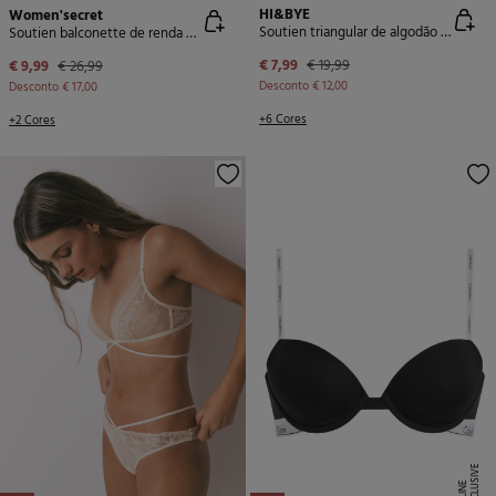
HI&BYE
Women'secret
Soutien triangular de algodão azul com copas removíveis
Soutien balconette de renda azul PRETTY
€ 7,99
€ 19,99
€ 9,99
€ 26,99
Desconto
€ 12,00
Desconto
€ 17,00
+6 Cores
+2 Cores
E
X
C
L
U
SI
V
E
O
N
LI
N
E