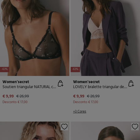
-63%
-63%
Women'secret
Women'secret
Soutien triangular NATURAL com tule bordado
LOVELY bralette triangular de renda rosa
€ 9,99
€ 26,99
€ 9,99
€ 26,99
Desconto
€ 17,00
Desconto
€ 17,00
+3 Cores