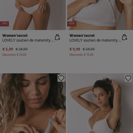
-76%
-60%
Women'secret
Women'secret
LOVELY soutien de maternity de algodão branco
LOVELY soutien de maternity de algodão branco
€ 5,99
€ 24,99
€ 9,99
€ 24,99
Desconto
€ 19,00
Desconto
€ 15,00