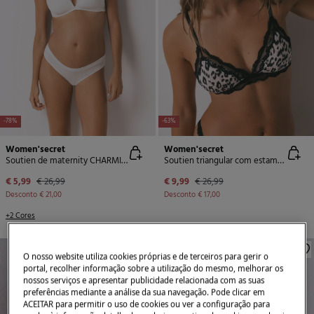
-78%
-63%
Women'secret
Women'secret
Soutien de maternity CHARMING em microfibra branca
Soutien triangular com estampa animal NATURAL em preto
€ 5,99
€ 26,99
€ 9,99
€ 26,99
Desconto
€ 21,00
Desconto
€ 17,00
+2 Cores
O nosso website utiliza cookies próprias e de terceiros para gerir o
portal, recolher informação sobre a utilização do mesmo, melhorar os
nossos serviços e apresentar publicidade relacionada com as suas
preferências mediante a análise da sua navegação. Pode clicar em
ACEITAR para permitir o uso de cookies ou ver a configuração para