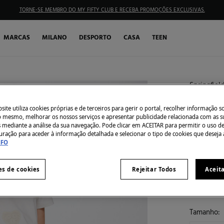
TORNE-SE MEMBRO DO MY FIFTY CLUB E RECEBA PROMOÇÕES EXCLUSIVAS.
MARCAS
MILANO
DESPORTO
CASA
TEEN
Springfiel
Calças 
ite utiliza cookies próprias e de terceiros para gerir o portal, recolher informação s
€ 5,99
do mesmo, melhorar os nossos serviços e apresentar publicidade relacionada com as s
s mediante a análise da sua navegação. Pode clicar em ACEITAR para permitir o uso d
€ 22,99
Des
uração para aceder à informação detalhada e selecionar o tipo de cookies que deseja 
NFO
30% EXTR
Côr:
came
es de cookies
Rejeitar Todos
Aceit
Tamanho: