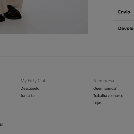
Compos
Envio
58%
lin
ST
Devolu
Cuidad
Ent
Má
Tem
30 
dos seg
Não
De
En
Pro
My Fifty Club
A empresa
Descúbrelo
Quem somos?
Junta-te
Trabalha connosco
Lojas
as