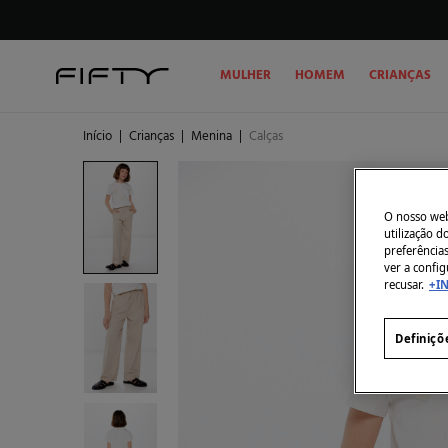
MULHER
HOMEM
CRIANÇAS
Início
|
Crianças
|
Menina
|
Calças
O nosso webs
utilização 
preferência
ver a config
recusar.
+I
Definiçõ