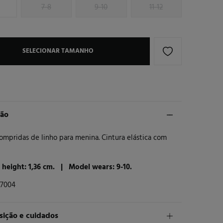
7-8
9-10
11-12
SELECIONAR TAMANHO
ção
ompridas de linho para menina. Cintura elástica com
 height: 1,36 cm. |
Model wears: 9-10.
97004
ição e cuidados