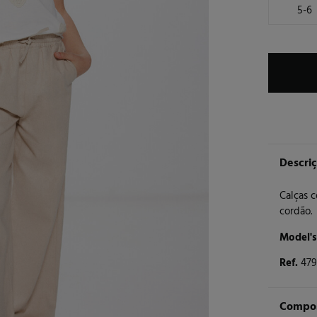
5-6
Descri
Calças c
cordão.
Model's
Ref.
47
Compos