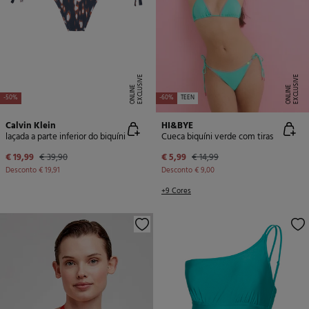
E
X
C
L
U
SI
V
E
O
N
LI
N
E
X
C
L
U
SI
V
E
O
N
LI
N
E
E
-50%
-60%
TEEN
Calvin Klein
HI&BYE
laçada a parte inferior do biquíni
Cueca biquíni verde com tiras
€ 19,99
€ 39,90
€ 5,99
€ 14,99
Desconto
€ 19,91
Desconto
€ 9,00
+9 Cores