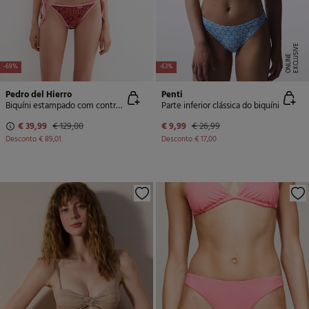
E
X
C
L
U
SI
V
E
O
N
LI
N
E
-69%
-63%
Pedro del Hierro
Penti
Biquíni estampado com contrastes
Parte inferior clássica do biquíni
€ 39,99
€ 129,00
€ 9,99
€ 26,99
Desconto
€ 89,01
Desconto
€ 17,00