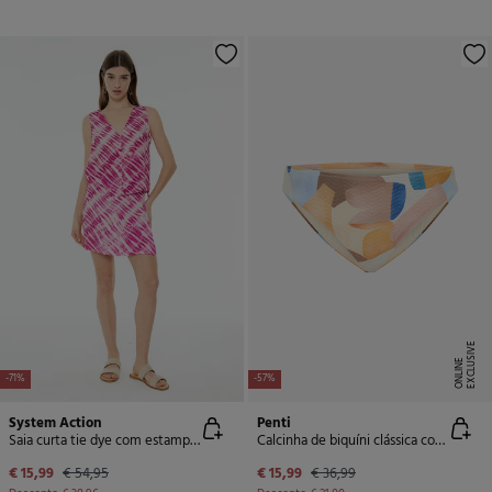
E
X
C
L
U
SI
V
E
O
N
LI
N
E
-71%
-57%
System Action
Penti
Saia curta tie dye com estampado tie- páreo
Calcinha de biquíni clássica com estampa étnica
€ 15,99
€ 54,95
€ 15,99
€ 36,99