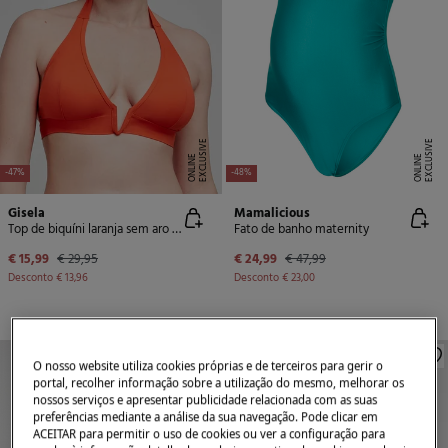
E
X
C
L
U
SI
V
E
O
N
LI
N
E
X
C
L
U
SI
V
E
O
N
LI
N
E
E
-47%
-48%
Gisela
Mamalicious
Top de biquíni laranja sem aro e enchimento removível
Fato de banho maternity
€ 15,99
€ 29,95
€ 24,99
€ 47,99
Desconto
€ 13,96
Desconto
€ 23,00
O nosso website utiliza cookies próprias e de terceiros para gerir o
portal, recolher informação sobre a utilização do mesmo, melhorar os
nossos serviços e apresentar publicidade relacionada com as suas
preferências mediante a análise da sua navegação. Pode clicar em
ACEITAR para permitir o uso de cookies ou ver a configuração para