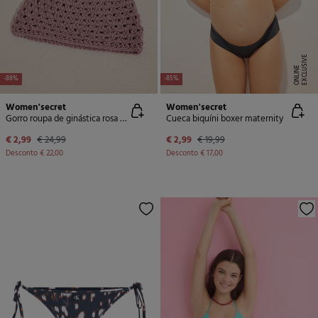
E
X
C
L
U
SI
V
E
O
N
LI
N
E
-88%
-85%
Women'secret
Women'secret
Gorro roupa de ginástica rosa brilho
Cueca biquíni boxer maternity
€ 2,99
€ 24,99
€ 2,99
€ 19,99
Desconto
€ 22,00
Desconto
€ 17,00