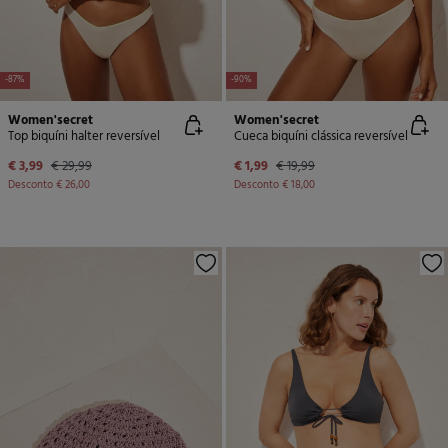
-87%
-90%
Women'secret
Women'secret
Top biquíni halter reversível
Cueca biquíni clássica reversível
€ 3,99
€ 29,99
€ 1,99
€ 19,99
Desconto
€ 26,00
Desconto
€ 18,00