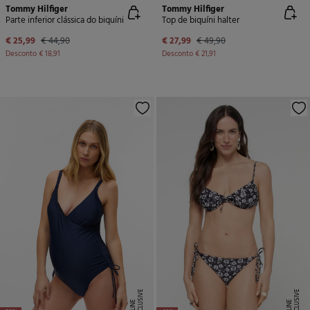
Tommy Hilfiger
Tommy Hilfiger
Parte inferior clássica do biquíni
Top de biquíni halter
€ 25,99
€ 44,90
€ 27,99
€ 49,90
Desconto
€ 18,91
Desconto
€ 21,91
E
X
C
L
U
SI
V
E
O
N
LI
N
E
X
C
L
U
SI
V
E
O
N
LI
N
E
E