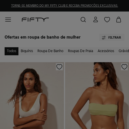
TORNE-SE MEMBRO DO MY FIFTY CLUB E RECEBA PROMOÇÕES EXCLUSIVAS.
Ofertas em roupa de banho de mulher
FILTRAR
Todos
Biquínis
Roupa De Banho
Roupas De Praia
Acessórios
Grávid