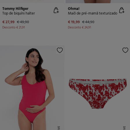
Tommy Hilfiger
Ohma!
Top de biquíni halter
Maiô de pré-mamã texturizado
€ 27,99
€ 49,90
€ 19,99
€ 44,90
Desconto
€ 21,91
Desconto
€ 24,91