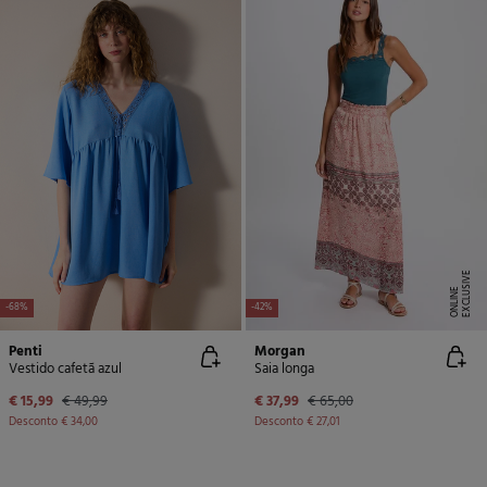
E
X
C
L
U
SI
V
E
O
N
LI
N
E
-68%
-42%
Penti
Morgan
Vestido cafetã azul
Saia longa
€ 15,99
€ 49,99
€ 37,99
€ 65,00
Desconto
€ 34,00
Desconto
€ 27,01