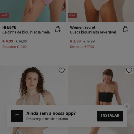
-67%
-85%
HI&BYE
Women'secret
Calcinha de biquíni rosa meia cueca
Cueca biquíni alta reversível
€ 4,99
€ 14,99
€ 2,99
€ 19,99
Desconto
€ 10,00
Desconto
€ 17,00
ainda sem a nossa app?
INSTALAR
Descarregue instale e pronto