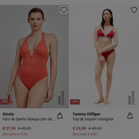
E
X
C
L
U
SI
V
E
O
N
LI
N
E
X
C
L
U
SI
V
E
O
N
LI
N
E
E
-39%
-40%
Gisela
Tommy Hilfiger
Fato de banho laranja com decote única
Top de biquíni triangular
€ 27,99
€ 45,95
€ 29,99
€ 49,90
Desconto
€ 17,96
Desconto
€ 19,91