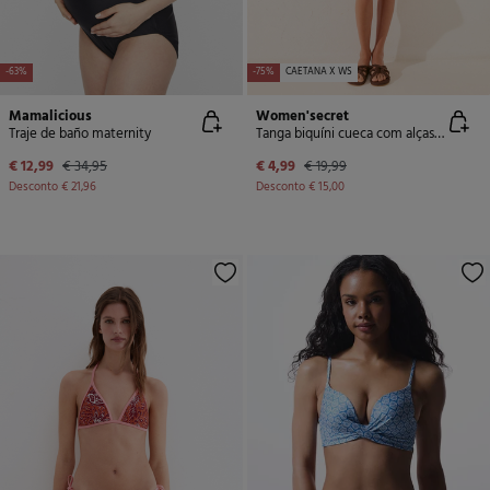
-63%
-75%
CAETANA X WS
Mamalicious
Women'secret
Traje de baño maternity
Tanga biquíni cueca com alças mix de estampas
€ 12,99
€ 34,95
€ 4,99
€ 19,99
Desconto
€ 21,96
Desconto
€ 15,00