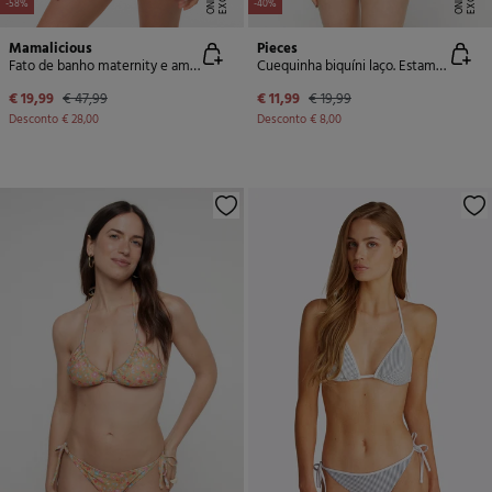
-58%
-40%
Mamalicious
Pieces
Fato de banho maternity e amamentação
Cuequinha biquíni laço. Estampado de flores.
€ 19,99
€ 47,99
€ 11,99
€ 19,99
Desconto
€ 28,00
Desconto
€ 8,00