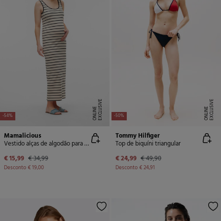
E
X
C
L
U
SI
V
E
O
N
LI
N
E
X
C
L
U
SI
V
E
O
N
LI
N
E
E
-54%
-50%
Mamalicious
Tommy Hilfiger
Vestido alças de algodão para maternity
Top de biquíni triangular
€ 15,99
€ 34,99
€ 24,99
€ 49,90
Desconto
€ 19,00
Desconto
€ 24,91