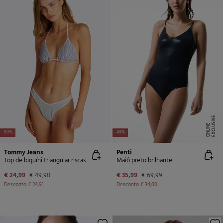
E
X
C
L
U
SI
V
E
O
N
LI
N
E
-50%
-49%
Tommy Jeans
Penti
Top de biquíni triangular riscas
Maiô preto brilhante
€ 24,99
€ 49,90
€ 35,99
€ 69,99
Desconto
€ 24,91
Desconto
€ 34,00