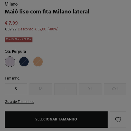
Milano
Maiô liso com fita Milano lateral
€ 7,99
€ 39,99
Desconto
€ 32,00
80
10% EXTRA NA CESTA
Côr:
Púrpura
Tamanho:
S
M
L
XL
XXL
Guia de Tamanhos
SELECIONAR TAMANHO