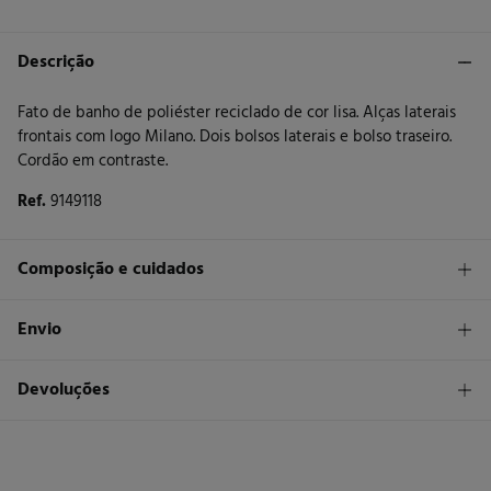
Descrição
Fato de banho de poliéster reciclado de cor lisa. Alças laterais
frontais com logo Milano. Dois bolsos laterais e bolso traseiro.
Cordão em contraste.
Ref.
9149118
Composição e cuidados
Composição
Envio
100%
poliéster
STANDARD
Devoluções
Cuidados
26 €
Entrega em Portugal Madeira
Máxima temperatura de lavagem 30C
Tem
30 dias
para fazer a sua devolução através de qualquer dos
seguintes métodos:
Não secar em secador rotativo