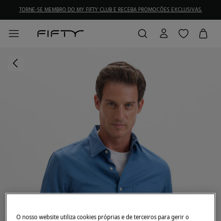
TORNE-SE MEMBRO DO MY FIFTY CLUB E RECEBA PROMOÇÕES EXCLUSIVAS.
O nosso website utiliza cookies próprias e de terceiros para gerir o