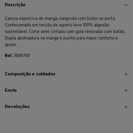
Descrição
Camisa esportiva de manga comprida com bolso no peito.
Confecionada em tecido de aspeto leve 100% algodão
sustentável. Corte semi cintado com gola renovada com botão.
Dupla abotoadura na manga e punho para maior conforto e
ajuste.
Ref.
3689768
Composição e cuidados
Composição
Envio
100%
algodão
STANDARD
Devoluções
Cuidados
26 €
Entrega em Portugal Madeira
Máxima temperatura de lavagem 30C
Tem
30 dias
para fazer a sua devolução através de qualquer dos
seguintes métodos:
Secar em secador rotativo a baixa temperatura