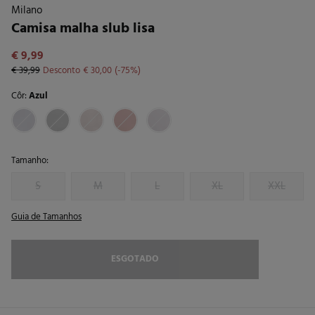
Milano
Camisa malha slub lisa
€ 9,99
€ 39,99
Desconto
€ 30,00
75
Côr:
Azul
Tamanho:
S
M
L
XL
XXL
Guia de Tamanhos
ESGOTADO