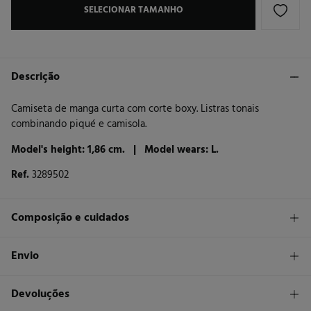
SELECIONAR TAMANHO
Descrição
Camiseta de manga curta com corte boxy. Listras tonais
combinando piqué e camisola.
Model's height: 1,86 cm. |
Model wears: L.
Ref.
3289502
Composição e cuidados
Composição
Envio
100%
algodão
STANDARD
Devoluções
Cuidados