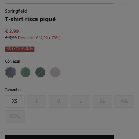
Springfield
T-shirt risca piqué
€ 3,99
€ 17,99
Desconto
€ 14,00
78
10% EXTRA NA CESTA
Côr:
azul
Tamanho:
XS
S
M
L
XL
XXL
XXXL