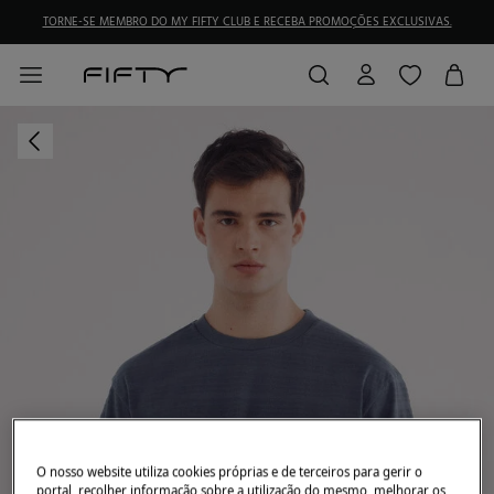
TORNE-SE MEMBRO DO MY FIFTY CLUB E RECEBA PROMOÇÕES EXCLUSIVAS.
O nosso website utiliza cookies próprias e de terceiros para gerir o
portal, recolher informação sobre a utilização do mesmo, melhorar os