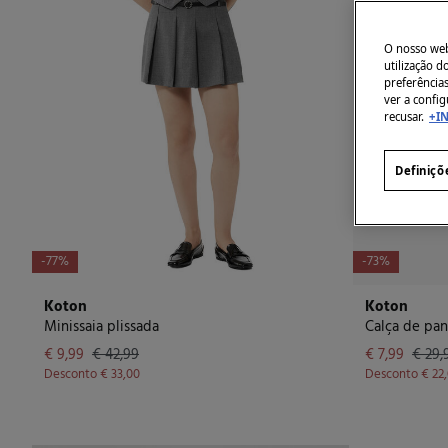
O nosso webs
utilização 
preferência
ver a config
recusar.
+I
Definiçõ
-77%
-73%
Koton
Koton
Minissaia plissada
Calça de pan
€ 9,99
€ 42,99
€ 7,99
€ 29,
Desconto
€ 33,00
Desconto
€ 22