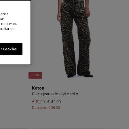
obre a
uas
e cookies ou
aceitar ou
ar Cookies
-57%
Koton
Calça jeans de corte reto
€ 19,99
€ 45,99
Desconto
€ 26,00