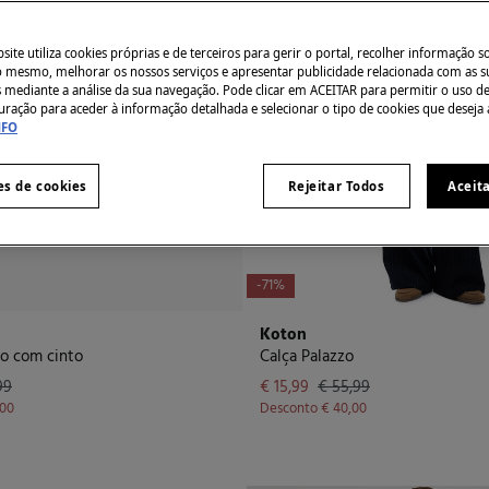
ite utiliza cookies próprias e de terceiros para gerir o portal, recolher informação s
do mesmo, melhorar os nossos serviços e apresentar publicidade relacionada com as s
s mediante a análise da sua navegação. Pode clicar em ACEITAR para permitir o uso d
uração para aceder à informação detalhada e selecionar o tipo de cookies que deseja 
NFO
es de cookies
Rejeitar Todos
Aceit
-71%
Koton
o com cinto
Calça Palazzo
99
€ 15,99
€ 55,99
,00
Desconto
€ 40,00