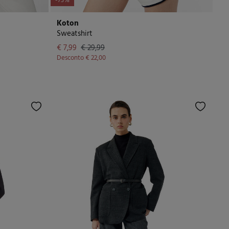
-73%
Koton
Sweatshirt
€ 7,99
€ 29,99
Desconto
€ 22,00