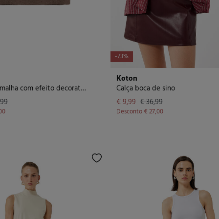
-73%
Koton
Camisola de malha com efeito decorativo
Calça boca de sino
,99
€ 9,99
€ 36,99
,00
Desconto
€ 27,00