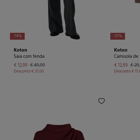
-74%
-57%
Koton
Koton
Saia com fenda
€ 12,99
€ 49,99
€ 12,99
€ 29
Desconto
€ 37,00
Desconto
€ 17