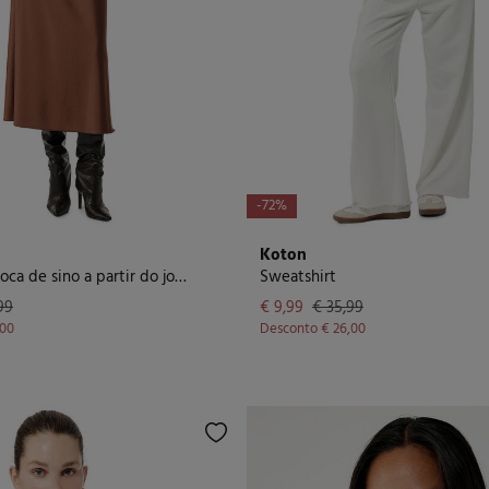
-72%
Koton
Calça jeans boca de sino a partir do joelho
Sweatshirt
99
€ 9,99
€ 35,99
,00
Desconto
€ 26,00