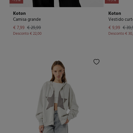
-73%
-75%
Koton
Koton
Camisa grande
Vestido cur
€ 7,99
€ 29,99
€ 9,99
€ 39,
Desconto
€ 22,00
Desconto
€ 30