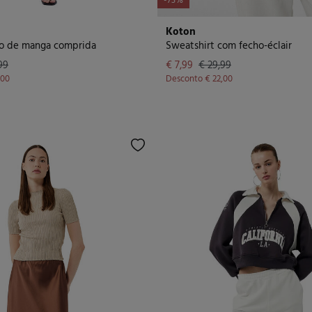
-73%
Koton
to de manga comprida
Sweatshirt com fecho-éclair
99
€ 7,99
€ 29,99
,00
Desconto
€ 22,00