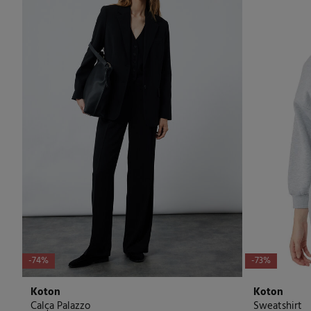
-74%
-73%
Koton
Koton
Calça Palazzo
Sweatshirt