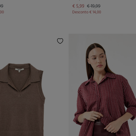
99
€ 5,99
€ 19,99
,00
Desconto
€ 14,00