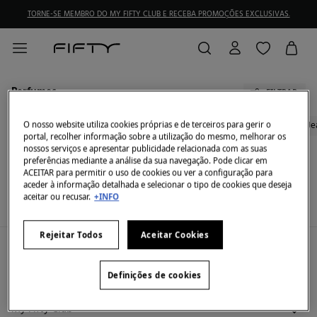
TORNE-SE MEMBRO DO MY FIFTY CLUB E RECEBA PROMOÇÕES EXCLUSIVAS.
Perfumes
FILTRAR
Todos
Camisas
Calças
Polos
T-Shirts
Camisolas
Sobretudos
Je
O nosso website utiliza cookies próprias e de terceiros para gerir o
portal, recolher informação sobre a utilização do mesmo, melhorar os
nossos serviços e apresentar publicidade relacionada com as suas
preferências mediante a análise da sua navegação. Pode clicar em
Neste momento não temos artigos em stock da
ACEITAR para permitir o uso de cookies ou ver a configuração para
categoria selecionada.
aceder à informação detalhada e selecionar o tipo de cookies que deseja
Mas não se preocupe, temos imensos artigos que
aceitar ou recusar.
+INFO
podem ser seus.
Rejeitar Todos
Aceitar Cookies
A minha conta
Iniciar sessão
Definições de cookies
Ajuda
Registar-me
Atendimento ao cliente
My Fifty Club
Direções de envio