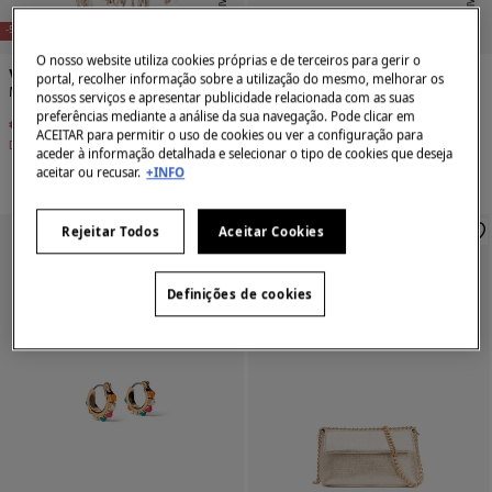
E
X
C
L
U
SI
V
E
O
N
LI
N
E
X
C
L
U
SI
V
E
O
N
LI
N
E
E
-50%
-50%
O nosso website utiliza cookies próprias e de terceiros para gerir o
Vilanova
Vilanova
portal, recolher informação sobre a utilização do mesmo, melhorar os
Manta cachecol
Carteira Acolchoada Estampada
nossos serviços e apresentar publicidade relacionada com as suas
preferências mediante a análise da sua navegação. Pode clicar em
€ 7,99
€ 15,99
€ 2,99
€ 5,99
ACEITAR para permitir o uso de cookies ou ver a configuração para
Desconto
€ 8,00
Desconto
€ 3,00
aceder à informação detalhada e selecionar o tipo de cookies que deseja
aceitar ou recusar.
+INFO
Rejeitar Todos
Aceitar Cookies
Definições de cookies