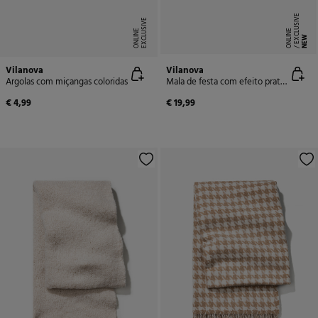
E
X
C
L
U
SI
V
E
O
N
LI
N
E
X
C
L
U
SI
V
E
O
N
LI
N
E
E
NEW
Vilanova
Vilanova
Argolas com miçangas coloridas
Mala de festa com efeito prateado
€ 4,99
€ 19,99