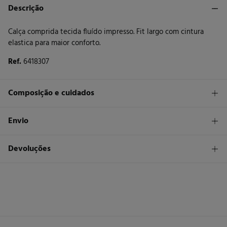
Descrição
Calça comprida tecida fluído impresso. Fit largo com cintura
elastica para maior conforto.
Ref.
6418307
Composição e cuidados
Composição
Envio
100%
viscose
STANDARD
Devoluções
Cuidados
26 €
Entrega em Portugal Madeira
Máxima temperatura de lavagem 30C
Tem
30 dias
para fazer a sua devolução através de qualquer dos
seguintes métodos:
Não secar em secador rotativo
Devolução por correio
Engomar a baixa temperatura