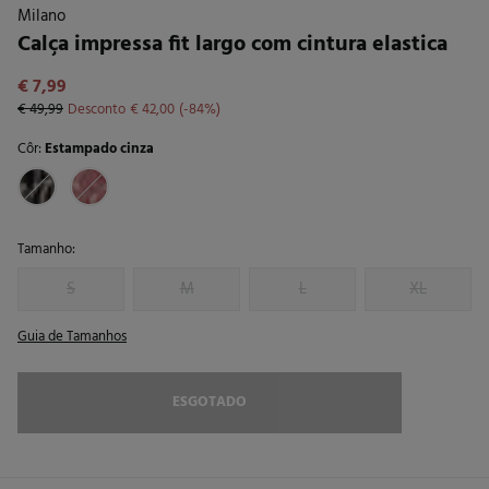
Milano
Calça impressa fit largo com cintura elastica
€ 7,99
€ 49,99
Desconto
€ 42,00
84
Côr:
Estampado cinza
Tamanho:
S
M
L
XL
Guia de Tamanhos
ESGOTADO