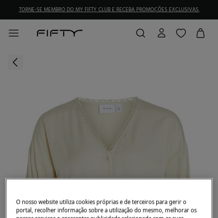
TORNE-SE MEMBRO DO MY FIFTY CLUB E RECEBA PROMOÇÕES EXCLUSIVAS.
O nosso website utiliza cookies próprias e de terceiros para gerir o
portal, recolher informação sobre a utilização do mesmo, melhorar os