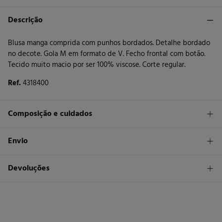
Descrição
Blusa manga comprida com punhos bordados. Detalhe bordado
no decote. Gola M em formato de V. Fecho frontal com botão.
Tecido muito macio por ser 100% viscose. Corte regular.
Ref.
4318400
Composição e cuidados
Composição
Envio
100%
viscose
STANDARD
Devoluções
Cuidados
26 €
Entrega em Portugal Madeira
Máxima temperatura de lavagem 30C. Processo suave
Tem
30 dias
para fazer a sua devolução através de qualquer dos
seguintes métodos:
Não secar em secador rotativo