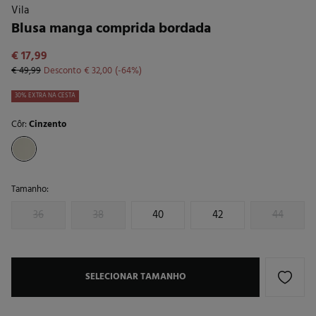
Vila
Blusa manga comprida bordada
€ 17,99
€ 49,99
Desconto
€ 32,00
64
30% EXTRA NA CESTA
Côr:
Cinzento
Tamanho:
36
38
40
42
44
SELECIONAR TAMANHO