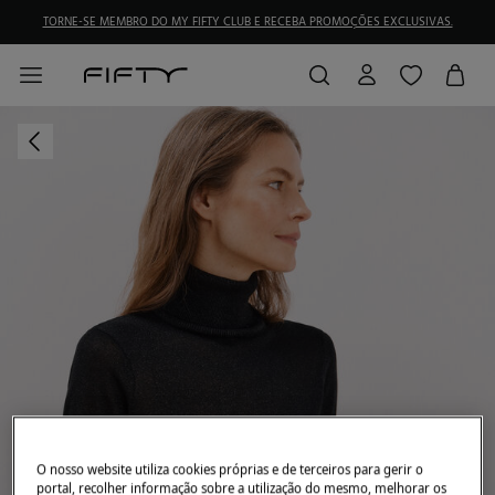
TORNE-SE MEMBRO DO MY FIFTY CLUB E RECEBA PROMOÇÕES EXCLUSIVAS.
O nosso website utiliza cookies próprias e de terceiros para gerir o
portal, recolher informação sobre a utilização do mesmo, melhorar os