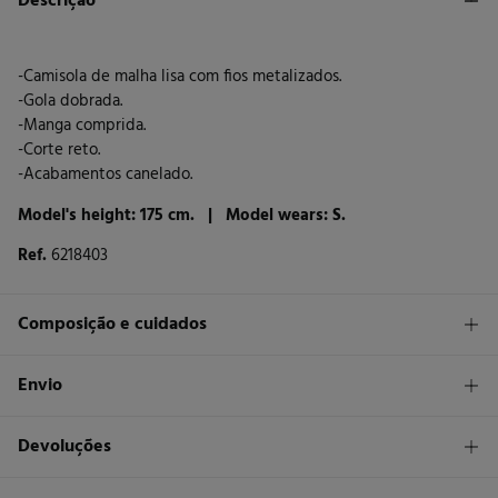
Descrição
-Camisola de malha lisa com fios metalizados.
-Gola dobrada.
-Manga comprida.
-Corte reto.
-Acabamentos canelado.
Model's height: 175 cm. |
Model wears: S.
Ref.
6218403
Composição e cuidados
Composição
Envio
77%
viscose
,
15%
poliéster
,
8%
fibra de metal
STANDARD
Devoluções
Cuidados
26 €
Entrega em Portugal Madeira
Máxima temperatura de lavagem 30C. Processo suave
Tem
30 dias
para fazer a sua devolução através de qualquer dos