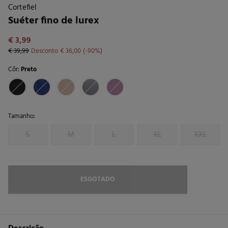
Cortefiel
Suéter fino de lurex
€ 3,99
€ 39,99
Desconto
€ 36,00
90
Côr:
Preto
Tamanho:
S
M
L
XL
XXL
ESGOTADO