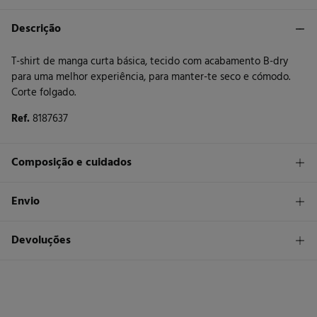
Descrição
T-shirt de manga curta básica, tecido com acabamento B-dry
para uma melhor experiência, para manter-te seco e cómodo.
Corte folgado.
Ref.
8187637
Composição e cuidados
Composição
Envio
96%
poliéster
,
4%
elastano
STANDARD
Devoluções
Cuidados
26 €
Entrega em Portugal Madeira
Máxima temperatura de lavagem 30C. Processo suave
Tem
30 dias
para fazer a sua devolução através de qualquer dos
seguintes métodos:
Não secar em secador rotativo