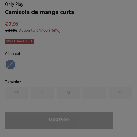
Only Play
Camisola de manga curta
€ 7,99
€ 24,99
Desconto
€ 17,00
68
10% EXTRA NA CESTA
Côr:
azul
Tamanho:
XS
S
M
L
XL
ESGOTADO