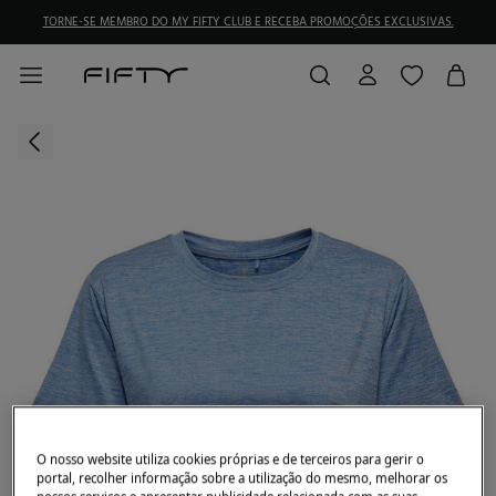
TORNE-SE MEMBRO DO MY FIFTY CLUB E RECEBA PROMOÇÕES EXCLUSIVAS.
O nosso website utiliza cookies próprias e de terceiros para gerir o
portal, recolher informação sobre a utilização do mesmo, melhorar os