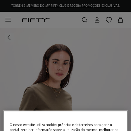
TORNE-SE MEMBRO DO MY FIFTY CLUB E RECEBA PROMOÇÕES EXCLUSIVAS.
O nosso website utiliza cookies próprias e de terceiros para gerir o
portal, recolher informação sobre a utilização do mesmo, melhorar os