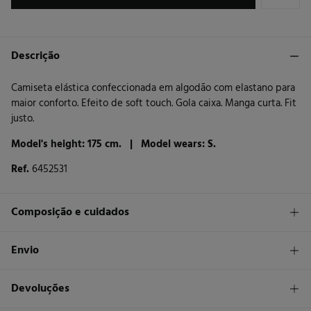
Descrição
Camiseta elástica confeccionada em algodão com elastano para
maior conforto. Efeito de soft touch. Gola caixa. Manga curta. Fit
justo.
Model's height: 175 cm. |
Model wears: S.
Ref.
6452531
Composição e cuidados
Composição
Envio
95%
algodão
,
5%
elastano
STANDARD
Devoluções
Cuidados
26 €
Entrega em Portugal Madeira