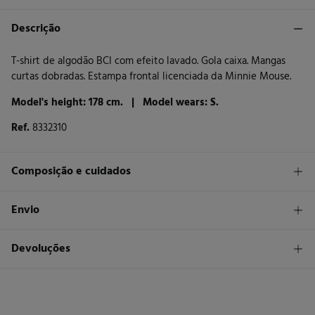
Descrição
T-shirt de algodão BCI com efeito lavado. Gola caixa. Mangas
curtas dobradas. Estampa frontal licenciada da Minnie Mouse.
Model's height: 178 cm. |
Model wears: S.
Ref.
8332310
Composição e cuidados
Composição
Envio
100%
algodão
STANDARD
Devoluções
Cuidados
26 €
Entrega em Portugal Madeira
Máxima temperatura de lavagem 30C
Tem
30 dias
para fazer a sua devolução através de qualquer dos
seguintes métodos:
Proibido utilizar branqueadores ou lixívia