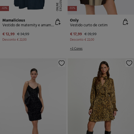
E
X
C
L
U
SI
V
E
O
N
LI
N
E
-63%
-55%
Mamalicious
Only
Vestido de maternity e amamentação de manga comprida
Vestido curto de cetim
€ 12,99
€ 34,99
€ 17,99
€ 39,99
Desconto
€ 22,00
Desconto
€ 22,00
+3 Cores