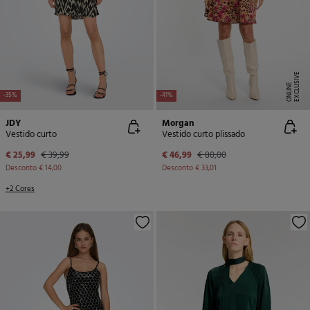
E
X
C
L
U
SI
V
E
O
N
LI
N
E
-35%
-41%
JDY
Morgan
Vestido curto
Vestido curto plissado
€ 25,99
€ 39,99
€ 46,99
€ 80,00
Desconto
€ 14,00
Desconto
€ 33,01
+2 Cores