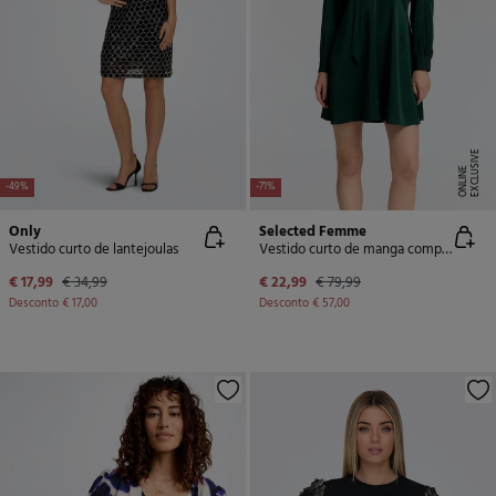
E
X
C
L
U
SI
V
E
O
N
LI
N
E
-49%
-71%
Only
Selected Femme
Vestido curto de lantejoulas
Vestido curto de manga comprida confeccionado com Lenzing Ecovero.
€ 17,99
€ 34,99
€ 22,99
€ 79,99
Desconto
€ 17,00
Desconto
€ 57,00