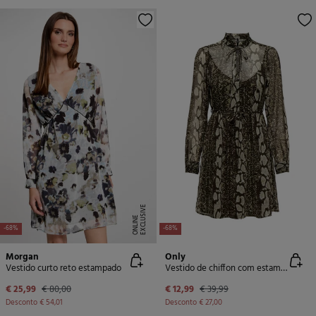
E
X
C
L
U
SI
V
E
O
N
LI
N
E
-68%
-68%
Morgan
Only
Vestido curto reto estampado
Vestido de chiffon com estampa animal
€ 25,99
€ 80,00
€ 12,99
€ 39,99
Desconto
€ 54,01
Desconto
€ 27,00