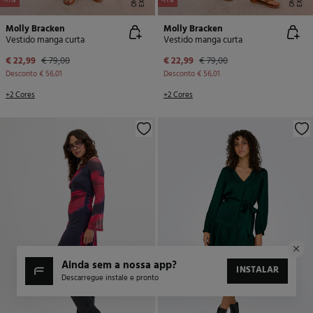
-71%
-71%
Molly Bracken
Molly Bracken
Vestido manga curta
Vestido manga curta
€ 22,99
€ 79,00
€ 22,99
€ 79,00
Desconto
€ 56,01
Desconto
€ 56,01
+2 Cores
+2 Cores
ainda sem a nossa app?
INSTALAR
Descarregue instale e pronto