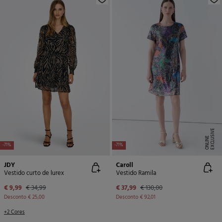
E
X
C
L
U
SI
V
E
O
N
LI
N
E
-71%
-71%
JDY
Caroll
Vestido curto de lurex
Vestido Ramila
€ 9,99
€ 34,99
€ 37,99
€ 130,00
Desconto
€ 25,00
Desconto
€ 92,01
+2 Cores