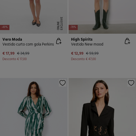
E
X
C
L
U
SI
V
E
O
N
LI
N
E
-49%
-78%
Vero Moda
High Spirits
Vestido curto com gola Perkins
Vestido New mood
€ 17,99
€ 34,99
€ 12,99
€ 59,99
Desconto
€ 17,00
Desconto
€ 47,00