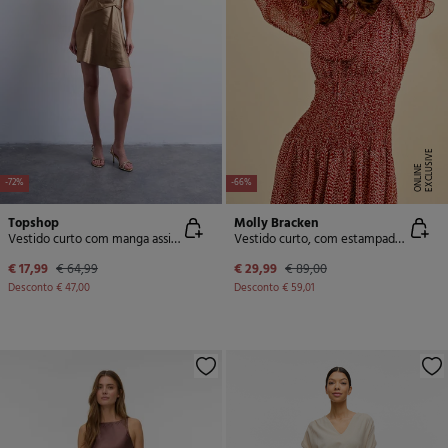
E
X
C
L
U
SI
V
E
O
N
LI
N
E
-72%
-66%
Topshop
Molly Bracken
Vestido curto com manga assimétricas
Vestido curto, com estampado e babados.
€ 17,99
€ 64,99
€ 29,99
€ 89,00
Desconto
€ 47,00
Desconto
€ 59,01