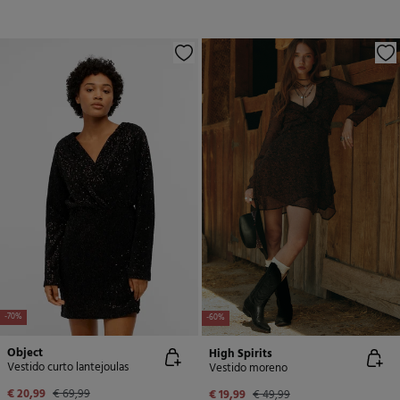
-70%
-60%
Object
High Spirits
Vestido curto lantejoulas
Vestido moreno
€ 20,99
€ 69,99
€ 19,99
€ 49,99