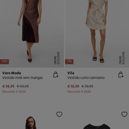
E
X
C
L
U
SI
V
E
O
N
LI
N
E
X
C
L
U
SI
V
E
O
N
LI
N
E
E
-50%
-73%
Vero Moda
Vila
Vestido midi sem mangas
Vestido curto camiseiro
€ 34,99
€ 69,99
€ 10,99
€ 39,99
Desconto
€ 35,00
Desconto
€ 29,00