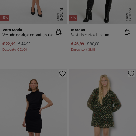
E
X
C
L
U
SI
V
E
O
N
LI
N
E
X
C
L
U
SI
V
E
O
N
LI
N
E
E
-49%
-41%
Vero Moda
Morgan
Vestido de alças de lantejoulas
Vestido curto de cetim
€ 22,99
€ 44,99
€ 46,99
€ 80,00
Desconto
€ 22,00
Desconto
€ 33,01