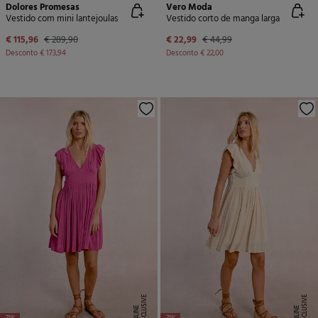
Dolores Promesas
Vero Moda
Vestido com mini lantejoulas
Vestido corto de manga larga
€ 115,96
€ 289,90
€ 22,99
€ 44,99
Desconto
€ 173,94
Desconto
€ 22,00
E
X
C
L
U
SI
V
E
O
N
LI
N
E
X
C
L
U
SI
V
E
O
N
LI
N
E
E