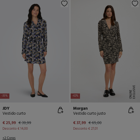
E
X
C
L
U
SI
V
E
O
N
LI
N
E
-35%
-42%
JDY
Morgan
Vestido curto
Vestido curto justo
€ 25,99
€ 39,99
€ 37,99
€ 65,00
Desconto
€ 14,00
Desconto
€ 27,01
+2 Cores