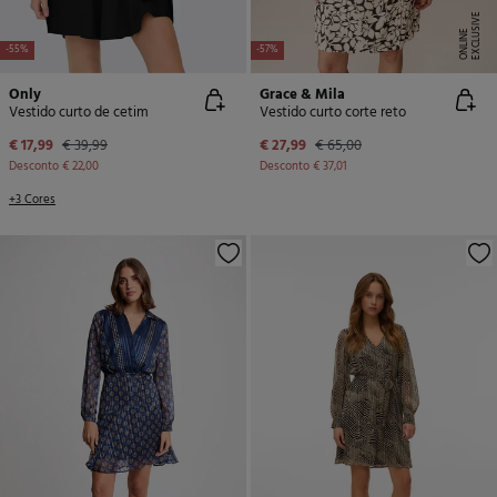
E
X
C
L
U
SI
V
E
O
N
LI
N
E
-55%
-57%
Only
Grace & Mila
Vestido curto de cetim
Vestido curto corte reto
€ 17,99
€ 39,99
€ 27,99
€ 65,00
Desconto
€ 22,00
Desconto
€ 37,01
+3 Cores