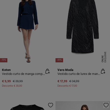
E
X
C
L
U
SI
V
E
O
N
LI
N
E
-75%
-49%
Koton
Vero Moda
Vestido curto de manga comprida
Vestido curto de lurex de manga
€ 9,99
€ 39,99
€ 17,99
€ 34,99
Desconto
€ 30,00
Desconto
€ 17,00