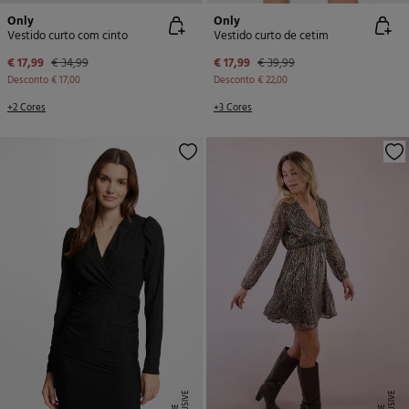
Only
Only
Vestido curto com cinto
Vestido curto de cetim
€ 17,99
€ 34,99
€ 17,99
€ 39,99
Desconto
€ 17,00
Desconto
€ 22,00
+2 Cores
+3 Cores