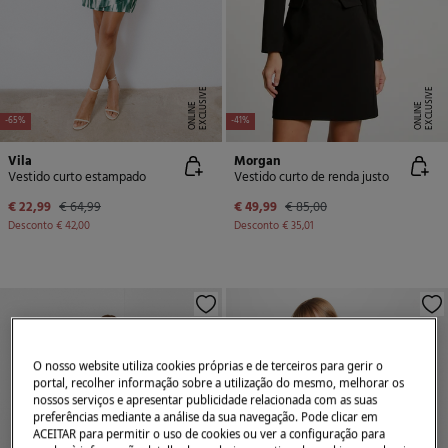
E
X
C
L
U
SI
V
E
O
N
LI
N
E
X
C
L
U
SI
V
E
O
N
LI
N
E
E
-65%
-41%
Vila
Morgan
Vestido curto estampado
Vestido curto de renda justo
€ 22,99
€ 64,99
€ 49,99
€ 85,00
Desconto
€ 42,00
Desconto
€ 35,01
O nosso website utiliza cookies próprias e de terceiros para gerir o
portal, recolher informação sobre a utilização do mesmo, melhorar os
nossos serviços e apresentar publicidade relacionada com as suas
preferências mediante a análise da sua navegação. Pode clicar em
ACEITAR para permitir o uso de cookies ou ver a configuração para