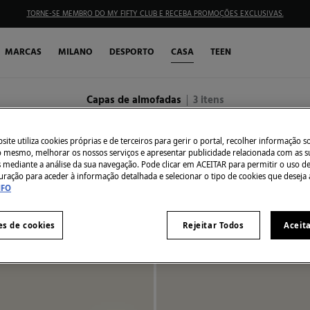
TORNE-SE MEMBRO DO MY FIFTY CLUB E RECEBA PROMOÇÕES EXCLUSIVAS.
MARCAS
MILANO
DESPORTO
CASA
TEEN
Capas de almofadas
3
itens
ite utiliza cookies próprias e de terceiros para gerir o portal, recolher informação s
dos
Lençóis
Capas De Almofadas
Capas Nórdicas
Borregos
Capas De Co
do mesmo, melhorar os nossos serviços e apresentar publicidade relacionada com as s
s mediante a análise da sua navegação. Pode clicar em ACEITAR para permitir o uso d
uração para aceder à informação detalhada e selecionar o tipo de cookies que deseja 
NFO
es de cookies
Rejeitar Todos
Aceit