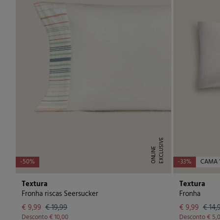
E
X
C
L
U
I
V
E
O
N
L
I
N
S
E
-50%
-33%
CAMA 1
Textura
Textura
Fronha riscas Seersucker
Fronha
€ 9,99
€ 19,99
€ 9,99
€ 14,
Desconto
€ 10,00
Desconto
€ 5,