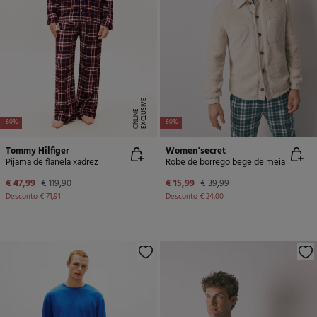
E
X
C
L
U
SI
V
E
O
N
LI
N
E
-60%
-60%
Tommy Hilfiger
Women'secret
Pijama de flanela xadrez
Robe de borrego bege de meia
€ 47,99
€ 119,90
€ 15,99
€ 39,99
Desconto
€ 71,91
Desconto
€ 24,00