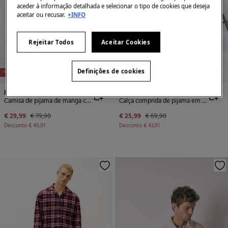
aceder à informação detalhada e selecionar o tipo de cookies que deseja
aceitar ou recusar.
+INFO
Rejeitar Todos
Aceitar Cookies
Definições de cookies
-62%
ALGODÃO ESPANHOL
-63%
ALGODÃO ESPANHOL
Pedro del Hierro
Pedro del Hierro
Camisa de pijama de manga comprida em algodão espanhol
Calça comprida de pijama em algodão espanhol
€ 29,99
€ 79,90
€ 25,99
€ 69,90
Desconto
€ 49,91
Desconto
€ 43,91