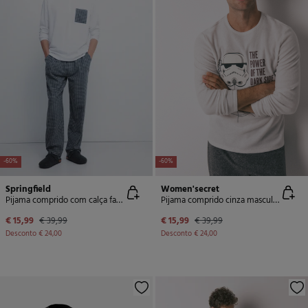
-60%
-60%
Springfield
Women'secret
Pijama comprido com calça fannel xadrez calça
Pijama comprido cinza masculino polar Star Wars
€ 15,99
€ 39,99
€ 15,99
€ 39,99
Desconto
€ 24,00
Desconto
€ 24,00