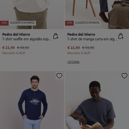
-62%
ALGODÃO ESPANHOL
-62%
ALGODÃO ESPANHOL
Pedro del Hierro
Pedro del Hierro
T-shirt waffle em algodão espanhol
T-shirt de manga curta em algodão espanhol
€ 22,99
€ 59,90
€ 22,99
€ 59,90
Desconto
€ 36,91
Desconto
€ 36,91
+2 Cores