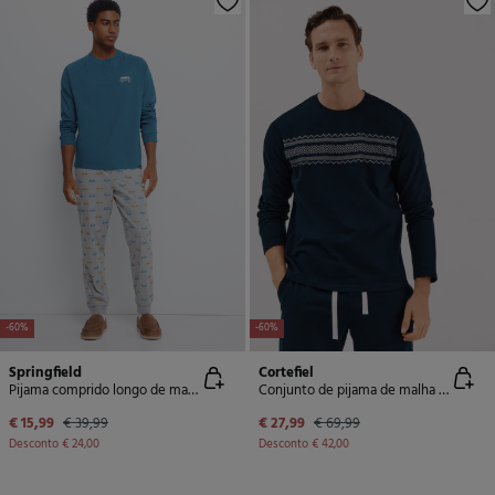
-60%
-60%
Springfield
Cortefiel
Pijama comprido longo de manga raglan com calça de carro
Conjunto de pijama de malha polar
€ 15,99
€ 39,99
€ 27,99
€ 69,99
Desconto
€ 24,00
Desconto
€ 42,00