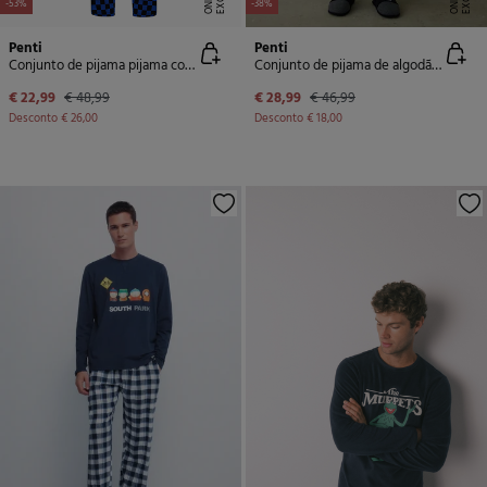
-53%
-38%
Penti
Penti
Conjunto de pijama pijama comprido estampado
Conjunto de pijama de algodão com estampa de slogan de velocidade masculino
€ 22,99
€ 48,99
€ 28,99
€ 46,99
Desconto
€ 26,00
Desconto
€ 18,00