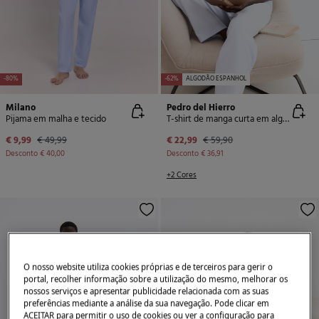
-80%
-62%
ALGODÃO ESPANHOL
Milano
Pedro del Hierro
Pijama em malha e tecido
T-shirt de manga curta em algodão espanhol
€ 9,99
€ 49,99
€ 22,99
€ 59,90
Desconto
€ 40,00
Desconto
€ 36,91
+2 Cores
O nosso website utiliza cookies próprias e de terceiros para gerir o
portal, recolher informação sobre a utilização do mesmo, melhorar os
nossos serviços e apresentar publicidade relacionada com as suas
preferências mediante a análise da sua navegação. Pode clicar em
ACEITAR para permitir o uso de cookies ou ver a configuração para