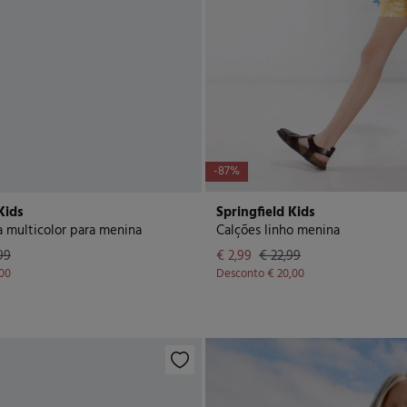
-87%
Kids
Springfield Kids
da multicolor para menina
Calções linho menina
99
€ 2,99
€ 22,99
,00
Desconto
€ 20,00