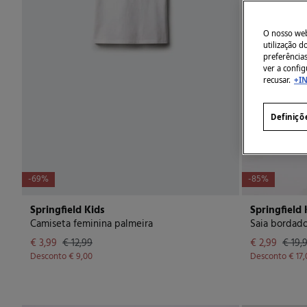
O nosso webs
utilização 
preferência
ver a config
recusar.
+I
Definiçõ
-69%
-85%
Springfield Kids
Springfield 
Camiseta feminina palmeira
Saia bordad
€ 3,99
€ 12,99
€ 2,99
€ 19,
Desconto
€ 9,00
Desconto
€ 17