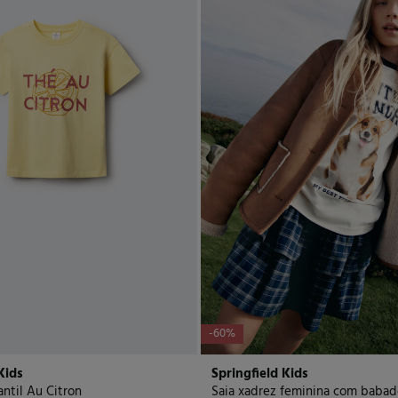
-60%
Kids
Springfield Kids
antil Au Citron
Saia xadrez feminina com babad