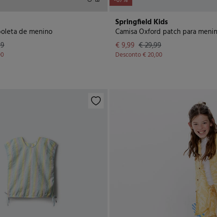
-67%
Springfield Kids
boleta de menino
Camisa Oxford patch para meni
99
€ 9,99
€ 29,99
00
Desconto
€ 20,00