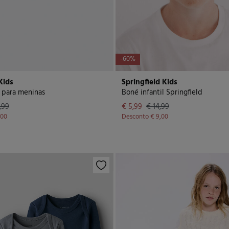
-60%
Kids
Springfield Kids
a para meninas
Boné infantil Springfield
,99
€ 5,99
€ 14,99
,00
Desconto
€ 9,00