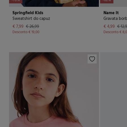
-70%
-62%
Springfield Kids
Name It
Sweatshirt do capuz
Gravata bor
€ 7,99
€ 26,99
€ 4,99
€ 12,
Desconto
€ 19,00
Desconto
€ 8,