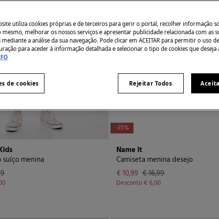
ite utiliza cookies próprias e de terceiros para gerir o portal, recolher informação s
do mesmo, melhorar os nossos serviços e apresentar publicidade relacionada com as s
s mediante a análise da sua navegação. Pode clicar em ACEITAR para permitir o uso d
uração para aceder à informação detalhada e selecionar o tipo de cookies que deseja 
NFO
es de cookies
Rejeitar Todos
Aceit
-35%
Kids
Name it
o suíço menina
Camiseta menina desejo
99
€ 10,99
€ 16,99
,00
Desconto
€ 6,00