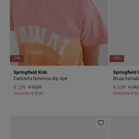
-71%
-76%
Springfield Kids
Springfield 
Camiseta feminina dip dye
Blusa listra
€ 3,99
€ 13,99
€ 5,99
€ 24,
Desconto
€ 10,00
Desconto
€ 19