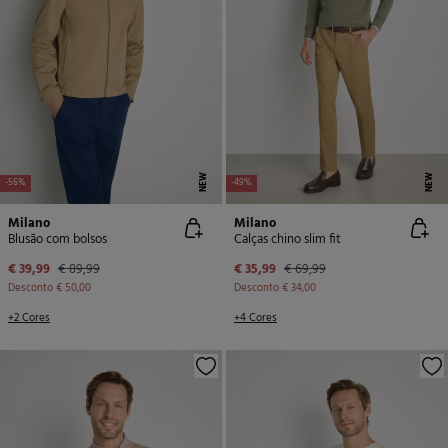
NEW
NEW
-56%
-49%
Milano
Milano
Blusão com bolsos
Calças chino slim fit
€ 39,99
€ 89,99
€ 35,99
€ 69,99
Desconto
€ 50,00
Desconto
€ 34,00
+2 Cores
+4 Cores