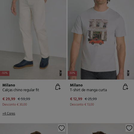
NEW
NEW
-50%
-50%
Milano
Milano
Calças chino regular fit
T-shirt de manga curta
€ 29,99
€ 59,99
€ 12,99
€ 25,99
Desconto
€ 30,00
Desconto
€ 13,00
+4 Cores