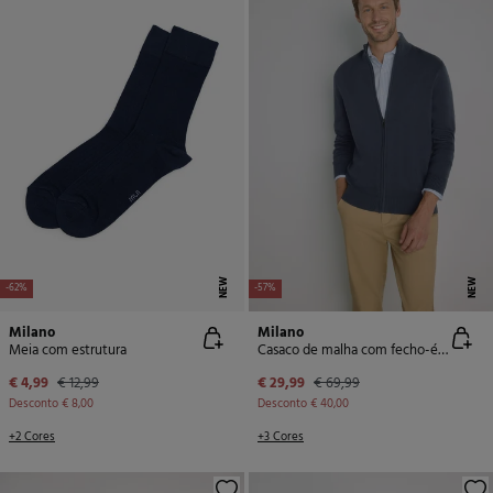
NEW
NEW
-62%
-57%
Milano
Milano
Meia com estrutura
Casaco de malha com fecho-éclair
€ 4,99
€ 12,99
€ 29,99
€ 69,99
Desconto
€ 8,00
Desconto
€ 40,00
+2 Cores
+3 Cores