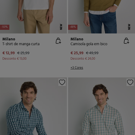
NEW
NEW
-50%
-48%
Milano
Milano
T-shirt de manga curta
Camisola gola em bico
€ 12,99
€ 25,99
€ 25,99
€ 49,99
Desconto
€ 13,00
Desconto
€ 24,00
+3 Cores