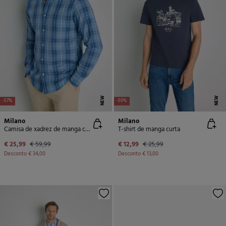
NEW
NEW
-57%
-50%
Milano
Milano
Camisa de xadrez de manga comprida
T-shirt de manga curta
€ 25,99
€ 59,99
€ 12,99
€ 25,99
Desconto
€ 34,00
Desconto
€ 13,00