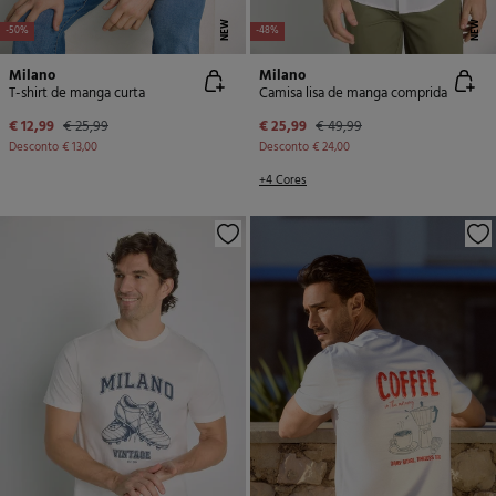
NEW
NEW
-50%
-48%
Milano
Milano
T-shirt de manga curta
Camisa lisa de manga comprida
€ 12,99
€ 25,99
€ 25,99
€ 49,99
Desconto
€ 13,00
Desconto
€ 24,00
+4 Cores