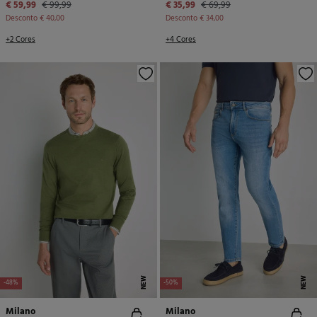
€ 59,99
€ 99,99
€ 35,99
€ 69,99
Desconto
€ 40,00
Desconto
€ 34,00
+2 Cores
+4 Cores
NEW
NEW
-48%
-50%
Milano
Milano