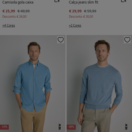
Camisola gola caixa
Calça jeans slim fit
€ 25,99
€ 49,99
€ 29,99
€ 59,99
Desconto
€ 24,00
Desconto
€ 30,00
+4 Cores
+2 Cores
NEW
NEW
-53%
-48%