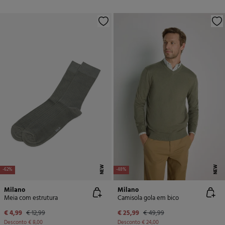
NEW
NEW
-62%
-48%
Milano
Milano
Meia com estrutura
Camisola gola em bico
€ 4,99
€ 12,99
€ 25,99
€ 49,99
Desconto
€ 8,00
Desconto
€ 24,00