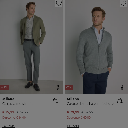
NEW
NEW
-49%
-57%
Milano
Milano
Calças chino slim fit
Casaco de malha com fecho-éclair
€ 35,99
€ 69,99
€ 29,99
€ 69,99
Desconto
€ 34,00
Desconto
€ 40,00
+4 Cores
+3 Cores