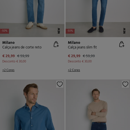
NEW
NEW
-50%
-50%
Milano
Milano
Calça jeans de corte reto
Calça jeans slim fit
€ 29,99
€ 59,99
€ 29,99
€ 59,99
Desconto
€ 30,00
Desconto
€ 30,00
+2 Cores
+2 Cores