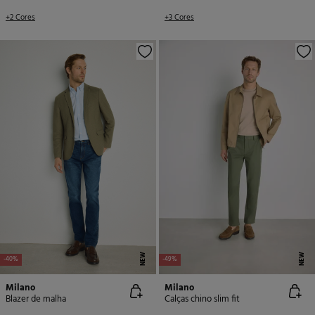
+2 Cores
+3 Cores
NEW
NEW
-40%
-49%
Milano
Milano
Blazer de malha
Calças chino slim fit