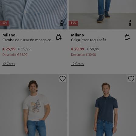
NEW
NEW
-57%
-50%
Milano
Milano
Camisa de riscas de manga comprida
Calça jeans regular fit
€ 25,99
€ 59,99
€ 29,99
€ 59,99
Desconto
€ 34,00
Desconto
€ 30,00
+2 Cores
+2 Cores