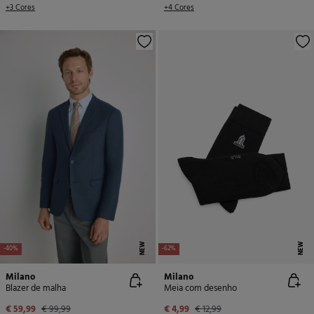
+3 Cores
+4 Cores
NEW
NEW
-40%
-62%
Milano
Milano
Blazer de malha
Meia com desenho
€ 59,99
€ 99,99
€ 4,99
€ 12,99