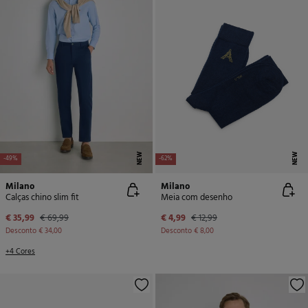
NEW
NEW
-49%
-62%
Milano
Milano
Calças chino slim fit
Meia com desenho
€ 35,99
€ 69,99
€ 4,99
€ 12,99
Desconto
€ 34,00
Desconto
€ 8,00
+4 Cores