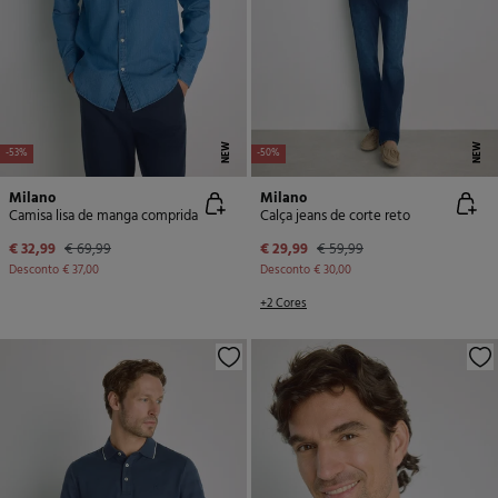
NEW
NEW
-53%
-50%
Milano
Milano
Camisa lisa de manga comprida
Calça jeans de corte reto
€ 32,99
€ 69,99
€ 29,99
€ 59,99
Desconto
€ 37,00
Desconto
€ 30,00
+2 Cores