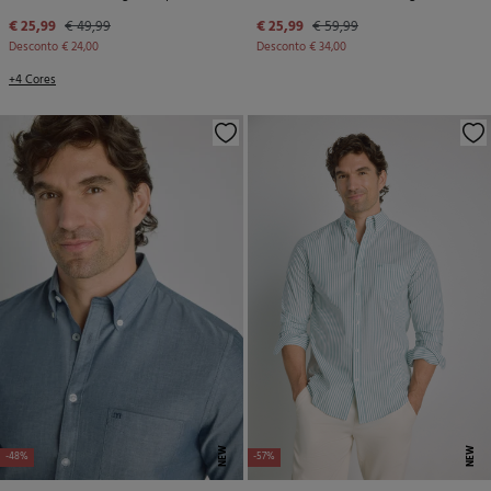
€ 25,99
€ 49,99
€ 25,99
€ 59,99
Desconto
€ 24,00
Desconto
€ 34,00
+4 Cores
NEW
NEW
-48%
-57%