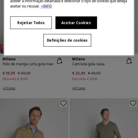
aceder à informação detalhada e selecionar o tipo de cookies que deseja
aceitar ou recusar.
+INFO
Rejeitar Todos
Aceitar Cookies
Definições de cookies
NEW
NEW
-60%
-48%
Milano
Milano
Polo de manga curta gola mao
Camisola gola caixa
€ 19,99
€ 49,99
€ 25,99
€ 49,99
Desconto
€ 30,00
Desconto
€ 24,00
+3 Cores
+4 Cores