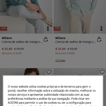
NEW
NEW
-57%
-57%
Milano
Milano
Camisa de xadrez de manga comprida
Camisa de xadrez de manga comprida
€ 25,99
€ 59,99
€ 25,99
€ 59,99
Desconto
€ 34,00
Desconto
€ 34,00
+2 Cores
O nosso website utiliza cookies próprias e de terceiros para gerir o
portal, recolher informação sobre a utilização do mesmo, melhorar os
nossos serviços e apresentar publicidade relacionada com as suas
preferências mediante a análise da sua navegação. Pode clicar em
ACEITAR para permitir o uso de cookies ou ver a configuração para