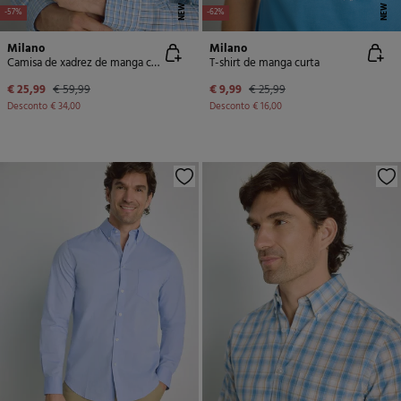
NEW
NEW
-57%
-62%
Milano
Milano
Camisa de xadrez de manga comprida
T-shirt de manga curta
€ 25,99
€ 59,99
€ 9,99
€ 25,99
Desconto
€ 34,00
Desconto
€ 16,00