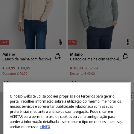
NEW
NEW
-57%
-57%
Milano
Milano
Casaco de malha com fecho-éclair
Casaco de malha com fecho-éclair
€ 29,99
€ 69,99
€ 29,99
€ 69,99
Desconto
€ 40,00
Desconto
€ 40,00
+3 Cores
+3 Cores
O nosso website utiliza cookies próprias e de terceiros para gerir o
portal, recolher informação sobre a utilização do mesmo, melhorar os
nossos serviços e apresentar publicidade relacionada com as suas
preferências mediante a análise da sua navegação. Pode clicar em
ACEITAR para permitir o uso de cookies ou ver a configuração para
aceder à informação detalhada e selecionar o tipo de cookies que deseja
aceitar ou recusar.
+INFO