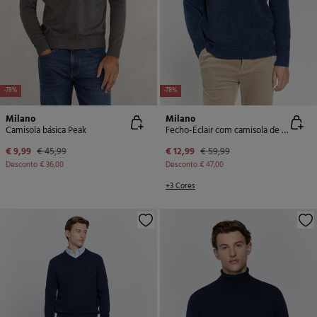
-78%
-78%
Milano
Milano
Camisola básica Peak
Fecho-Éclair com camisola de malha
€ 9,99
€ 45,99
€ 12,99
€ 59,99
Desconto
€ 36,00
Desconto
€ 47,00
+3 Cores