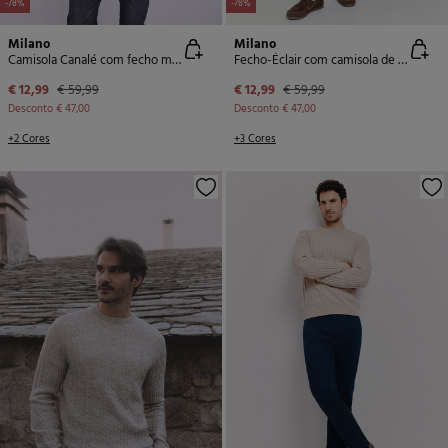
-78%
-78%
Milano
Milano
Camisola Canalé com fecho médio
Fecho-Éclair com camisola de malha
€ 12,99
€ 59,99
€ 12,99
€ 59,99
Desconto
€ 47,00
Desconto
€ 47,00
+2 Cores
+3 Cores