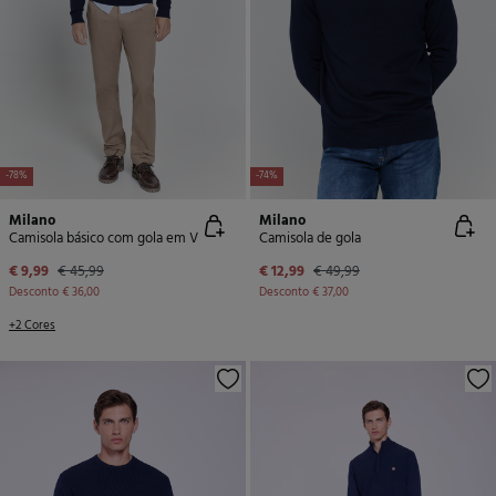
-78%
-74%
Milano
Milano
Camisola básico com gola em V
Camisola de gola
€ 9,99
€ 45,99
€ 12,99
€ 49,99
Desconto
€ 36,00
Desconto
€ 37,00
+2 Cores