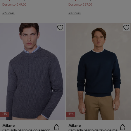
Desconto
€ 47,00
Desconto
€ 37,00
+2 Cores
+3 Cores
-74%
-84%
Milano
Milano
Camisola básico de gola redonda
Camisola básico de favo de mel