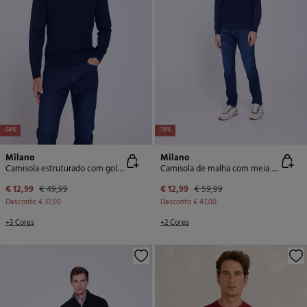
-74%
-78%
Milano
Milano
Camisola estruturado com gola redonda
Camisola de malha com meia fecho-éclair
€ 12,99
€ 49,99
€ 12,99
€ 59,99
Desconto
€ 37,00
Desconto
€ 47,00
+3 Cores
+2 Cores