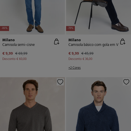
-86%
-78%
Milano
Milano
Camisola semi-cisne
Camisola básico com gola em V
€ 9,99
€ 69,99
€ 9,99
€ 45,99
Desconto
€ 60,00
Desconto
€ 36,00
+2 Cores