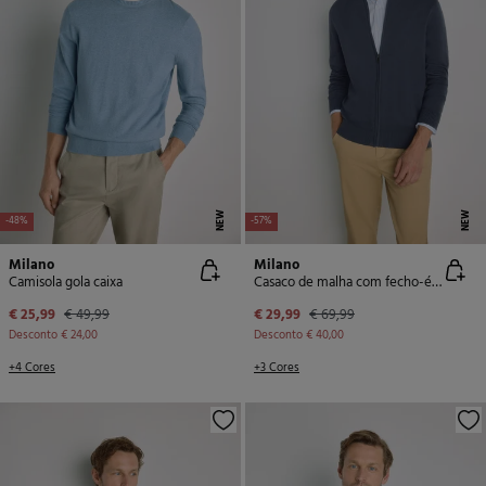
NEW
NEW
-48%
-57%
Milano
Milano
Camisola gola caixa
Casaco de malha com fecho-éclair
€ 25,99
€ 49,99
€ 29,99
€ 69,99
Desconto
€ 24,00
Desconto
€ 40,00
+4 Cores
+3 Cores