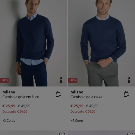
NEW
NEW
-48%
-48%
Milano
Milano
Camisola gola em bico
Camisola gola caixa
€ 25,99
€ 49,99
€ 25,99
€ 49,99
Desconto
€ 24,00
Desconto
€ 24,00
+3 Cores
+4 Cores