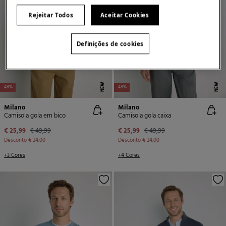
Rejeitar Todos
Aceitar Cookies
Definições de cookies
NEW
NEW
-48%
-48%
Milano
Milano
Camisola gola em bico
Camisola gola caixa
€ 25,99
€ 49,99
€ 25,99
€ 49,99
Desconto
€ 24,00
Desconto
€ 24,00
+3 Cores
+4 Cores