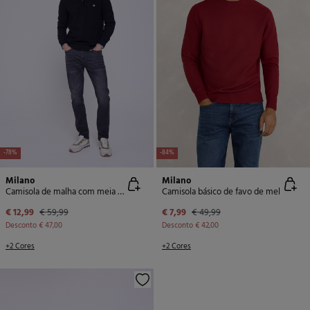
-78%
-84%
Milano
Milano
Camisola de malha com meia fecho-éclair
Camisola básico de favo de mel
€ 12,99
€ 59,99
€ 7,99
€ 49,99
Desconto
€ 47,00
Desconto
€ 42,00
+2 Cores
+2 Cores