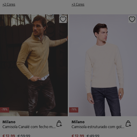
+2 Cores
+3 Cores
-78%
-74%
Milano
Milano
Camisola Canalé com fecho médio
Camisola estruturado com gola redonda
€ 12,99
€ 59,99
€ 12,99
€ 49,99