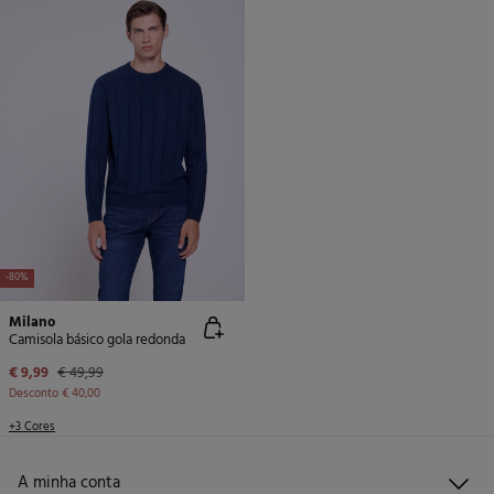
-80%
Milano
Camisola básico gola redonda
€ 9,99
€ 49,99
Desconto
€ 40,00
+3 Cores
A minha conta