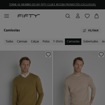
TORNE-SE MEMBRO DO MY FIFTY CLUB E RECEBA PROMOÇÕES EXCLUSIVAS.
Camisolas
FILTRAR
Todos
Camisas
Calças
Polos
T-Shirts
Camisolas
Sobretudos
Je