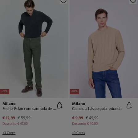
-78%
-80%
Milano
Milano
Fecho-Éclair com camisola de malha
Camisola básico gola redonda
€ 12,99
€ 59,99
€ 9,99
€ 49,99
Desconto
€ 47,00
Desconto
€ 40,00
+3 Cores
+3 Cores