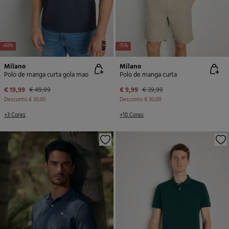
NEW
-60%
-75%
Milano
Milano
Polo de manga curta gola mao
Polo de manga curta
€ 19,99
€ 49,99
€ 9,99
€ 39,99
Desconto
€ 30,00
Desconto
€ 30,00
+3 Cores
+10 Cores