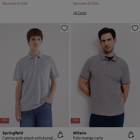
Desconto
€ 17,00
Desconto
€ 27,00
+8 Cores
-73%
-75%
Springfield
Milano
Camisa polo piqué estruturada bicolor de corte regular fit
Polo manga curta