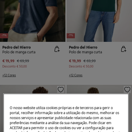
-71%
-71%
Pedro del Hierro
Pedro del Hierro
Polo de manga curta
Polo de manga curta
€ 19,99
€ 69,99
€ 19,99
€ 69,99
Desconto
€ 50,00
Desconto
€ 50,00
+12 Cores
+12 Cores
O nosso website utiliza cookies próprias e de terceiros para gerir o
portal, recolher informação sobre a utilização do mesmo, melhorar os
nossos serviços e apresentar publicidade relacionada com as suas
preferências mediante a análise da sua navegação. Pode clicar em
ACEITAR para permitir o uso de cookies ou ver a configuração para