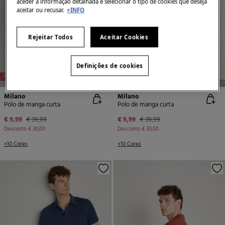
aceder à informação detalhada e selecionar o tipo de cookies que deseja
aceitar ou recusar.
+INFO
Rejeitar Todos
Aceitar Cookies
Definições de cookies
-75%
-75%
Milano
Milano
Polo de manga curta
Polo de manga curta
€ 9,99
€ 39,99
€ 9,99
€ 39,99
Desconto
€ 30,00
Desconto
€ 30,00
+10 Cores
+10 Cores