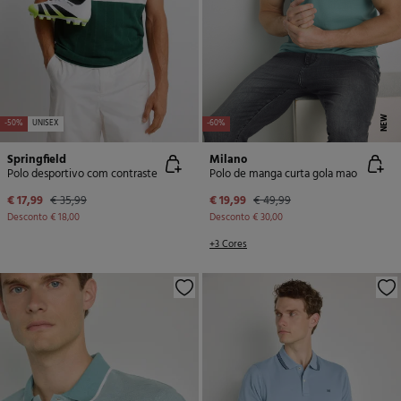
NEW
-50%
UNISEX
-60%
Springfield
Milano
Polo desportivo com contraste
Polo de manga curta gola mao
€ 17,99
€ 35,99
€ 19,99
€ 49,99
Desconto
€ 18,00
Desconto
€ 30,00
+3 Cores