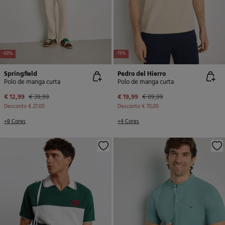
-68%
-78%
Springfield
Pedro del Hierro
Polo de manga curta
Polo de manga curta
€ 12,99
€ 39,99
€ 19,99
€ 89,99
Desconto
€ 27,00
Desconto
€ 70,00
+8 Cores
+4 Cores