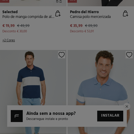
-60%
-60%
Selected
Pedro del Hierro
Polo de manga comprida de algodão reciclado.
Camisa polo mercerizada
€ 19,99
€ 49,99
€ 35,99
€ 89,90
Desconto
€ 30,00
Desconto
€ 53,91
+2 Cores
ainda sem a nossa app?
INSTALAR
Descarregue instale e pronto