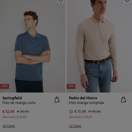
-68%
-82%
Springfield
Pedro del Hierro
Polo de manga curta
Polo manga comprida
€ 12,99
€ 39,99
€ 17,99
€ 99,90
Desconto
€ 27,00
Desconto
€ 81,91
+8 Cores
+2 Cores