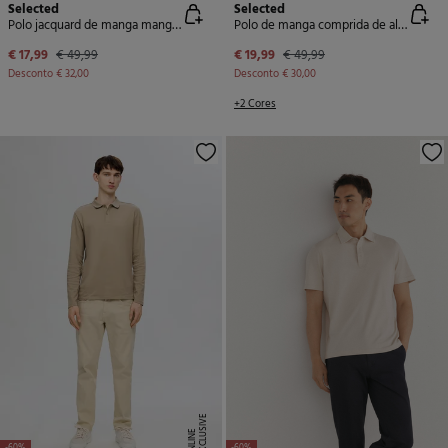
Selected
Selected
Polo jacquard de manga manga 100% algodão orgânico
Polo de manga comprida de algodão reciclado.
€ 17,99
€ 49,99
€ 19,99
€ 49,99
Desconto
€ 32,00
Desconto
€ 30,00
+2 Cores
E
X
C
L
U
SI
V
E
O
N
LI
N
E