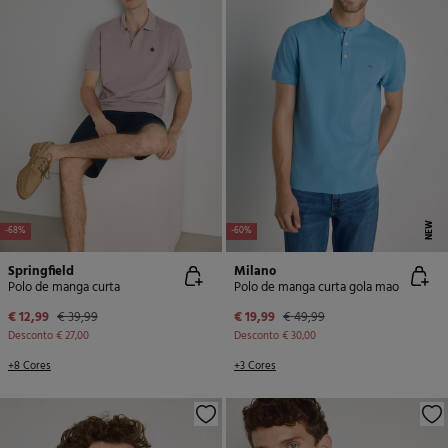
NEW
-68%
-60%
Springfield
Milano
Polo de manga curta
Polo de manga curta gola mao
€ 12,99
€ 39,99
€ 19,99
€ 49,99
Desconto
€ 27,00
Desconto
€ 30,00
+8 Cores
+3 Cores