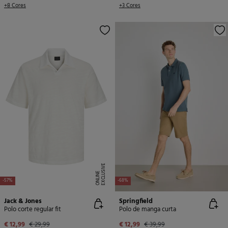
+8 Cores
+3 Cores
E
X
C
L
U
SI
V
E
O
N
LI
N
E
-57%
-68%
Jack & Jones
Springfield
Polo corte regular fit
Polo de manga curta
€ 12,99
€ 29,99
€ 12,99
€ 39,99