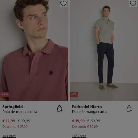
-68%
-71%
Springfield
Pedro del Hierro
Polo de manga curta
Polo de manga curta
€ 12,99
€ 39,99
€ 19,99
€ 69,99
Desconto
€ 27,00
Desconto
€ 50,00
+8 Cores
+12 Cores