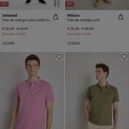
E
X
C
L
U
SI
V
E
O
N
LI
N
E
-43%
-68%
Selected
Milano
Polo de manga curta confecionado com algodão orgânico
Polo de manga curta
€ 19,99
€ 34,99
€ 15,99
€ 49,99
Desconto
€ 15,00
Desconto
€ 34,00
+3 Cores
+4 Cores