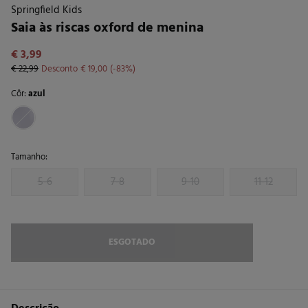
Springfield Kids
Saia às riscas oxford de menina
€ 3,99
€ 22,99
Desconto
€ 19,00
83
Côr:
azul
Tamanho:
5-6
7-8
9-10
11-12
ESGOTADO