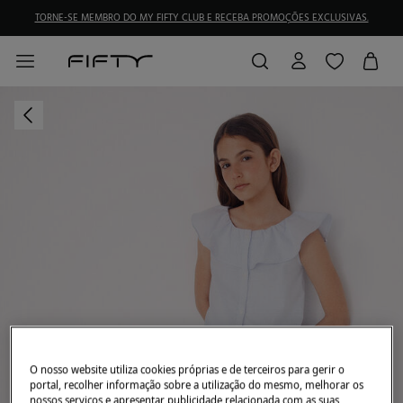
TORNE-SE MEMBRO DO MY FIFTY CLUB E RECEBA PROMOÇÕES EXCLUSIVAS.
O nosso website utiliza cookies próprias e de terceiros para gerir o
portal, recolher informação sobre a utilização do mesmo, melhorar os
nossos serviços e apresentar publicidade relacionada com as suas