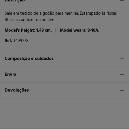
Descrição
Saia em tecido de algodão para menina. Estampado às riscas.
Blusa a condizer disponível.
Model's height: 1,48 cm. |
Model wears: 9-10A.
Ref.
3499778
Composição e cuidados
Composição
Envio
100%
algodão
STANDARD
Devoluções
Cuidados
30 €
Entrega em Portugal Azores
Máxima temperatura de lavagem 30C
Tem
30 dias
para fazer a sua devolução através de qualquer dos
seguintes métodos:
Não secar em secador rotativo
Devolução por correio
Engomar a baixa temperatura