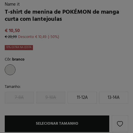
Name it
T-shirt de menina de POKÉMON de manga
curta com lantejoulas
€ 10,50
€ 20,99
Desconto
€ 10,49
50
10% EXTRA NA CESTA
Côr:
branco
Tamanho:
7-8A
9-10A
11-12A
13-14A
SELECIONAR TAMANHO