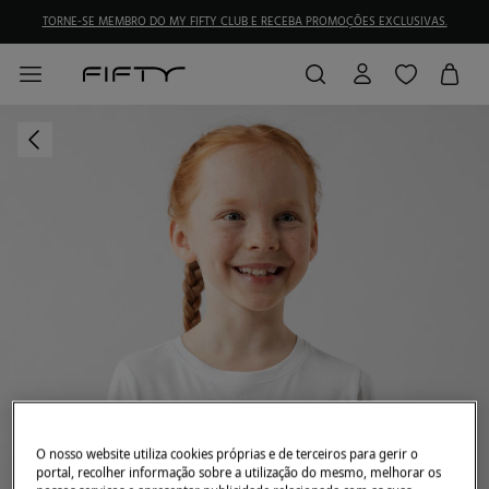
TORNE-SE MEMBRO DO MY FIFTY CLUB E RECEBA PROMOÇÕES EXCLUSIVAS.
O nosso website utiliza cookies próprias e de terceiros para gerir o
portal, recolher informação sobre a utilização do mesmo, melhorar os