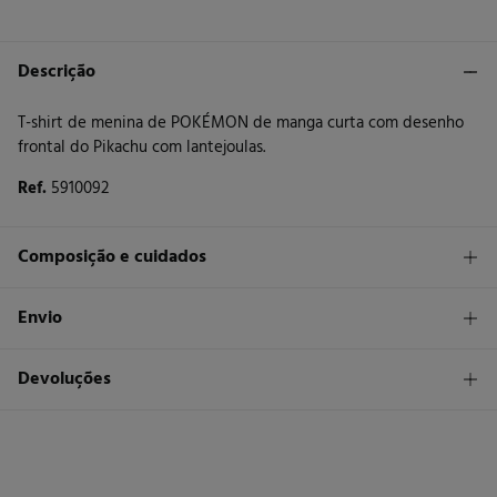
Descrição
T-shirt de menina de POKÉMON de manga curta com desenho
frontal do Pikachu com lantejoulas.
Ref.
5910092
Composição e cuidados
Composição
Envio
100%
algodão
STANDARD
Devoluções
Cuidados
30 €
Entrega em Portugal Azores
Máxima temperatura de lavagem 30C. Processo suave
Tem
30 dias
para fazer a sua devolução através de qualquer dos
seguintes métodos:
Não secar em secador rotativo