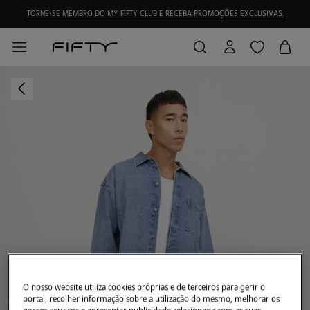
TORNE-SE MEMBRO DO MY FIFTY CLUB E RECEBA PROMOÇÕES EXCLUSIVAS.
O nosso website utiliza cookies próprias e de terceiros para gerir o
portal, recolher informação sobre a utilização do mesmo, melhorar os