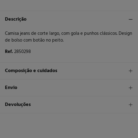
Descrição
Camisa jeans de corte largo, com gola e punhos clássicos. Design
de bolso com botão no peito.
Ref.
2850298
Composição e cuidados
Composição
Envio
100%
algodão
STANDARD
Devoluções
Cuidados
30 €
Entrega em Portugal Azores
Máxima temperatura de lavagem 30C. Processo suave
Tem
30 dias
para fazer a sua devolução através de qualquer dos
seguintes métodos:
Não secar em secador rotativo