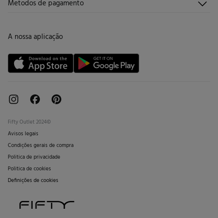
Metodos de pagamento
Promoções vigentes
Trabalha connosco
Trocas, devoluções e desistências
Lojas
Cartão de Devolução
A nossa aplicação
Cartão Presente online
Livro de Reclamações online
Fifty Outlet 2024©
Avisos legais
Condições gerais de compra
Politica de privacidade
Politica de cookies
Definições de cookies