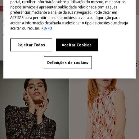
E
X
C
L
U
SI
V
E
O
N
LI
N
E
X
C
L
U
SI
V
E
O
N
LI
N
portal, recolher informação sobre a utilização do mesmo, melhorar os
E
E
nossos serviços e apresentar publicidade relacionada com as suas
-71%
-70%
preferências mediante a análise da sua navegação. Pode clicar em
ACEITAR para permitir o uso de cookies ou ver a configuração para
Dolores Promesas
Dolores Promesas
aceder à informação detalhada e selecionar o tipo de cookies que deseja
Macaco Soei
Vestido curto de Marselha
aceitar ou recusar.
+INFO
€ 52,99
€ 179,90
€ 32,99
€ 109,90
Desconto
€ 126,91
Desconto
€ 76,91
Rejeitar Todos
Aceitar Cookies
Definições de cookies