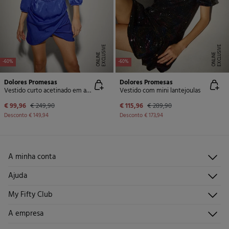
E
X
C
L
U
SI
V
E
O
N
LI
N
E
X
C
L
U
SI
V
E
O
N
LI
N
E
E
-60%
-60%
Dolores Promesas
Dolores Promesas
Vestido curto acetinado em azul Klein
Vestido com mini lantejoulas
€ 99,96
€ 249,90
€ 115,96
€ 289,90
Desconto
€ 149,94
Desconto
€ 173,94
A minha conta
Iniciar sessão
Ajuda
Registar-me
Atendimento ao cliente
My Fifty Club
Direções de envio
Envie-nos um e-mail
Histórico de pedidos
Descúbrelo
A empresa
Perguntas frequentes
Torne-se sócio
Junta-te
Envios
Quem somos?