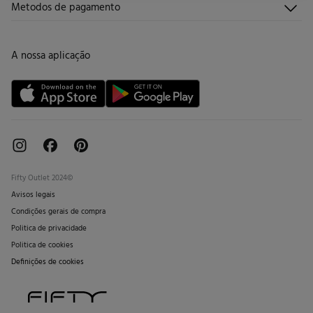
Metodos de pagamento
Promoções vigentes
Trabalha connosco
Trocas, devoluções e desistências
Lojas
Cartão de Devolução
A nossa aplicação
Cartão Presente online
Livro de Reclamações online
Fifty Outlet 2024©
Avisos legais
Condições gerais de compra
Politica de privacidade
Politica de cookies
Definições de cookies