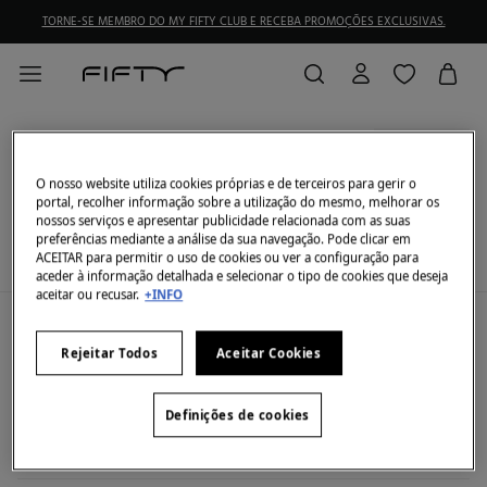
TORNE-SE MEMBRO DO MY FIFTY CLUB E RECEBA PROMOÇÕES EXCLUSIVAS.
Regatta
FILTRAR
O nosso website utiliza cookies próprias e de terceiros para gerir o
portal, recolher informação sobre a utilização do mesmo, melhorar os
Neste momento não temos artigos em stock da
nossos serviços e apresentar publicidade relacionada com as suas
categoria selecionada.
preferências mediante a análise da sua navegação. Pode clicar em
Mas não se preocupe, temos imensos artigos que
ACEITAR para permitir o uso de cookies ou ver a configuração para
podem ser seus.
aceder à informação detalhada e selecionar o tipo de cookies que deseja
aceitar ou recusar.
+INFO
A minha conta
Rejeitar Todos
Aceitar Cookies
Iniciar sessão
Ajuda
Registar-me
Atendimento ao cliente
My Fifty Club
Definições de cookies
Direções de envio
Envie-nos um e-mail
Histórico de pedidos
Descúbrelo
A empresa
Perguntas frequentes
Torne-se sócio
Junta-te
Envios
Quem somos?