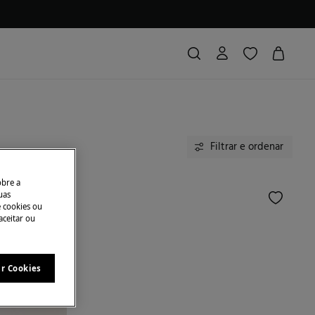
Filtrar e ordenar
obre a
uas
e cookies ou
aceitar ou
ar Cookies