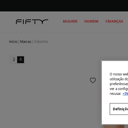
MULHER
HOMEM
CRIANÇAS
Início
Marcas
Vidorreta
2
4
O nosso webs
utilização 
preferência
ver a config
recusar.
+I
Definiçõ