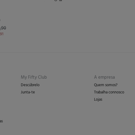
a
,90
,91
My Fifty Club
A empresa
Descúbrelo
Quem somos?
Junta-te
Trabalha connosco
Lojas
as