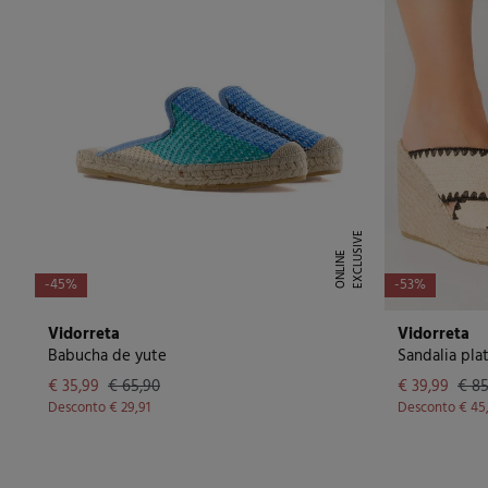
E
X
C
L
U
I
V
E
O
N
L
I
N
S
E
-45%
-53%
Vidorreta
Vidorreta
Babucha de yute
Sandalia pla
€ 35,99
€ 65,90
€ 39,99
€ 85
Desconto
€ 29,91
Desconto
€ 45