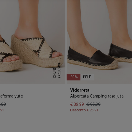
E
X
C
L
U
I
V
E
O
N
L
I
N
S
E
-39%
PELE
Vidorreta
taforma yute
Alpercata Camping rasa juta
,90
€ 39,99
€ 65,90
,91
Desconto
€ 25,91