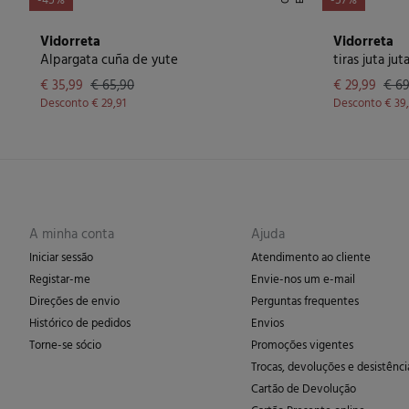
-45%
-57%
Vidorreta
Vidorreta
Alpargata cuña de yute
tiras juta jut
€ 35,99
€ 65,90
€ 29,99
€ 69
Desconto
€ 29,91
Desconto
€ 39
A minha conta
Ajuda
Iniciar sessão
Atendimento ao cliente
Registar-me
Envie-nos um e-mail
Direções de envio
Perguntas frequentes
Histórico de pedidos
Envios
Torne-se sócio
Promoções vigentes
Trocas, devoluções e desistênci
Cartão de Devolução