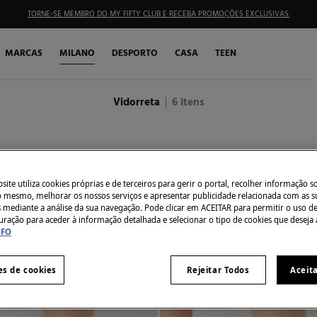
TORNE-SE MEMBRO DO MY FIFTY CLUB E RECEBA PROMOÇÕES EXCLUSIVAS.
MARCAS
MILANO
DESPORTO
CASA
TEEN
Vidorreta
6
itens
ite utiliza cookies próprias e de terceiros para gerir o portal, recolher informação s
do mesmo, melhorar os nossos serviços e apresentar publicidade relacionada com as s
s mediante a análise da sua navegação. Pode clicar em ACEITAR para permitir o uso d
uração para aceder à informação detalhada e selecionar o tipo de cookies que deseja 
NFO
es de cookies
Rejeitar Todos
Aceit