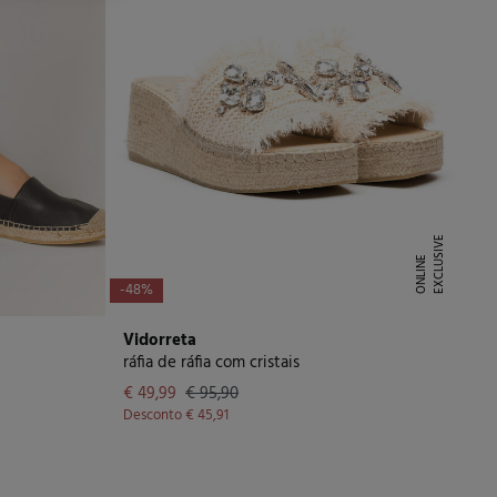
E
X
C
L
U
I
V
E
O
N
L
I
N
S
E
-48%
Vidorreta
ráfia de ráfia com cristais
€ 49,99
€ 95,90
Desconto
€ 45,91