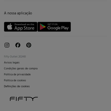
Trocas, devoluções e desistências
Lojas
Cartão de Devolução
A nossa aplicação
Cartão Presente online
Livro de Reclamações online
Fifty Outlet 2024©
Avisos legais
Condições gerais de compra
Politica de privacidade
Politica de cookies
Definições de cookies