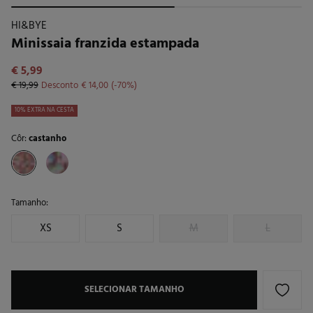
HI&BYE
Minissaia franzida estampada
€ 5,99
€ 19,99
Desconto
€ 14,00
70
10% EXTRA NA CESTA
Côr:
castanho
Tamanho:
XS
S
M
L
SELECIONAR TAMANHO