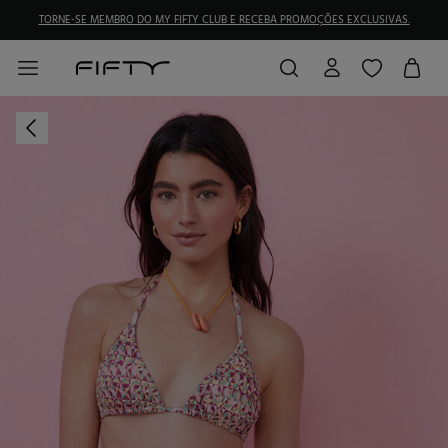
TORNE-SE MEMBRO DO MY FIFTY CLUB E RECEBA PROMOÇÕES EXCLUSIVAS.