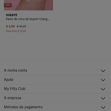
-80%
HI&BYE
Parte de cima de biquíni triangular cortina estampado
€ 3,99
€ 19,99
Desconto
€ 16,00
A minha conta
Iniciar sessão
Ajuda
Registar-me
Atendimento ao cliente
My Fifty Club
Direções de envio
Envie-nos um e-mail
Histórico de pedidos
Descúbrelo
A empresa
Perguntas frequentes
Torne-se sócio
Junta-te
Envios
Quem somos?
Metodos de pagamento
Promoções vigentes
Trabalha connosco