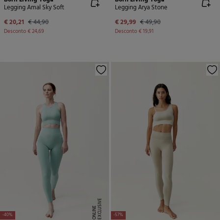
Legging Amal Sky Soft
Legging Arya Stone
€ 20,21
€ 44,90
€ 29,99
€ 49,90
Desconto
€ 24,69
Desconto
€ 19,91
E
X
C
L
U
SI
V
E
O
N
LI
N
E
-40%
-57%