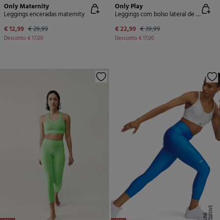
Only Maternity
Only Play
Leggings enceradas maternity
Leggings com bolso lateral de cintura alta
€ 12,99
€ 29,99
€ 22,99
€ 39,99
Desconto
€ 17,00
Desconto
€ 17,00
E
X
C
L
U
SI
V
E
O
N
LI
N
E