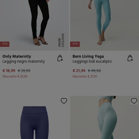
E
X
C
L
U
SI
V
E
O
N
LI
N
E
-53%
-56%
Only Maternity
Born Living Yoga
Legging negro maternity
Leggings Indi eucalipto
€ 18,99
€ 39,99
€ 21,99
€ 49,90
Desconto
€ 21,00
Desconto
€ 27,91