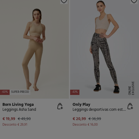
E
X
C
L
U
SI
V
E
O
N
LI
N
E
-60%
SUPER-PRECIO
-43%
Born Living Yoga
Only Play
Leggings Asha Sand
Leggings desportivas com estampado
€ 19,99
€ 49,90
€ 20,99
€ 36,99
Desconto
€ 29,91
Desconto
€ 16,00