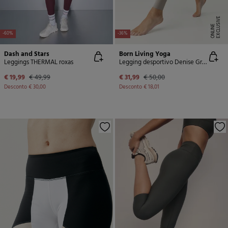
E
X
C
L
U
SI
V
E
O
N
LI
N
E
-60%
-36%
Dash and Stars
Born Living Yoga
Leggings THERMAL roxas
Legging desportivo Denise Grain
€ 19,99
€ 49,99
€ 31,99
€ 50,00
Desconto
€ 30,00
Desconto
€ 18,01