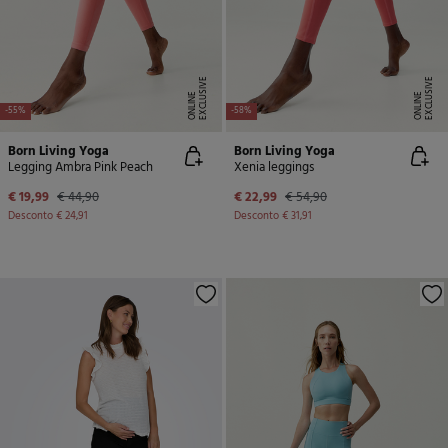
E
X
C
L
U
SI
V
E
O
N
LI
N
E
X
C
L
U
SI
V
E
O
N
LI
N
E
E
-55%
-58%
Born Living Yoga
Born Living Yoga
Legging Ambra Pink Peach
Xenia leggings
€ 19,99
€ 44,90
€ 22,99
€ 54,90
Desconto
€ 24,91
Desconto
€ 31,91