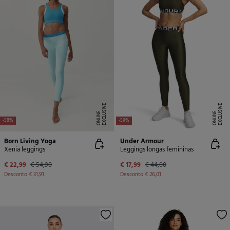
E
X
C
L
U
SI
V
E
O
N
LI
N
E
X
C
L
U
SI
V
E
O
N
LI
N
E
E
-58%
-59%
Born Living Yoga
Under Armour
Xenia leggings
Leggings longas femininas
€ 22,99
€ 54,90
€ 17,99
€ 44,00
Desconto
€ 31,91
Desconto
€ 26,01