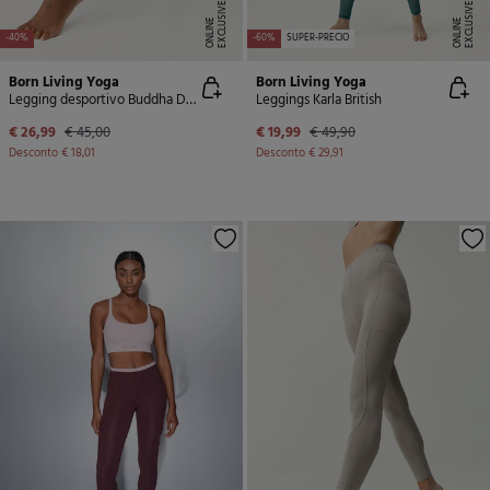
E
X
C
L
U
SI
V
E
O
N
LI
N
E
X
C
L
U
SI
V
E
O
N
LI
N
E
E
-40%
-60%
SUPER-PRECIO
Born Living Yoga
Born Living Yoga
Legging desportivo Buddha Deep Green/Grain
Leggings Karla British
€ 26,99
€ 45,00
€ 19,99
€ 49,90
Desconto
€ 18,01
Desconto
€ 29,91