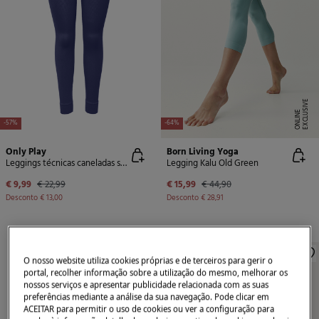
E
X
C
L
U
SI
V
E
O
N
LI
N
E
-57%
-64%
Only Play
Born Living Yoga
Leggings técnicas caneladas sem costura
Legging Kalu Old Green
€ 9,99
€ 22,99
€ 15,99
€ 44,90
Desconto
€ 13,00
Desconto
€ 28,91
O nosso website utiliza cookies próprias e de terceiros para gerir o
portal, recolher informação sobre a utilização do mesmo, melhorar os
nossos serviços e apresentar publicidade relacionada com as suas
preferências mediante a análise da sua navegação. Pode clicar em
ACEITAR para permitir o uso de cookies ou ver a configuração para