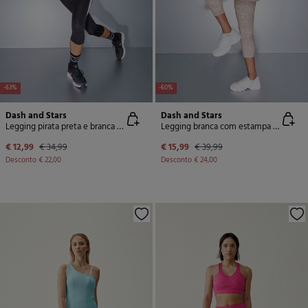
-63%
-60%
Dash and Stars
Dash and Stars
Legging pirata preta e branca 4D STRETCH
Legging branca com estampa animal 4D STRETCH
€ 12,99
€ 34,99
€ 15,99
€ 39,99
Desconto
€ 22,00
Desconto
€ 24,00