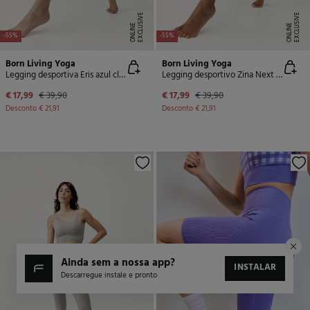
E
X
C
L
U
SI
V
E
O
N
LI
N
E
X
C
L
U
SI
V
E
O
N
LI
N
E
E
-55%
-55%
Born Living Yoga
Born Living Yoga
Legging desportiva Eris azul claro
Legging desportivo Zina Next Blue
€ 17,99
€ 39,90
€ 17,99
€ 39,90
Desconto
€ 21,91
Desconto
€ 21,91
ainda sem a nossa app?
INSTALAR
Descarregue instale e pronto