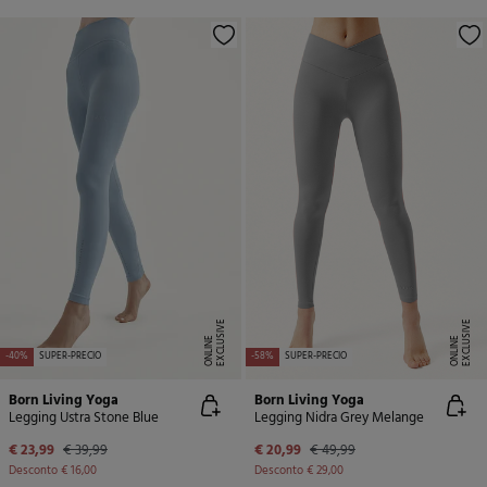
E
X
C
L
U
SI
V
E
O
N
LI
N
E
X
C
L
U
SI
V
E
O
N
LI
N
E
E
-40%
SUPER-PRECIO
-58%
SUPER-PRECIO
Born Living Yoga
Born Living Yoga
Legging Ustra Stone Blue
Legging Nidra Grey Melange
€ 23,99
€ 39,99
€ 20,99
€ 49,99
Desconto
€ 16,00
Desconto
€ 29,00