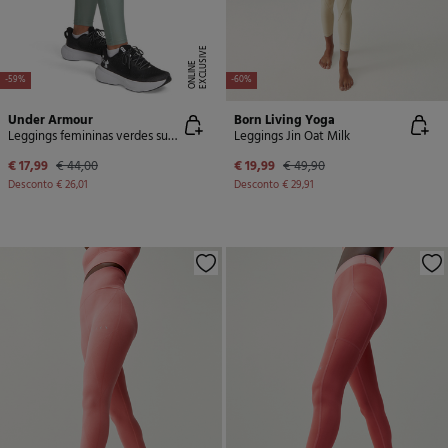
E
X
C
L
U
SI
V
E
O
N
LI
N
E
-59%
-60%
Under Armour
Born Living Yoga
Leggings femininas verdes superleves
Leggings Jin Oat Milk
€ 17,99
€ 44,00
€ 19,99
€ 49,90
Desconto
€ 26,01
Desconto
€ 29,91