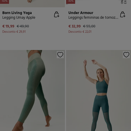
-60%
-40%
Born Living Yoga
Under Armour
Legging Umay Apple
Leggings femininas de tornozelo
€ 19,99
€ 49,90
€ 32,99
€ 55,00
Desconto
€ 29,91
Desconto
€ 22,01