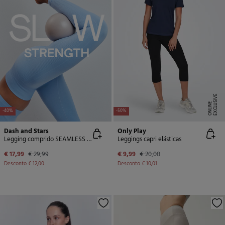
E
X
C
L
U
SI
V
E
O
N
LI
N
E
-40%
-50%
Dash and Stars
Only Play
Legging comprido SEAMLESS COMFORT azul
Leggings capri elásticas
€ 17,99
€ 29,99
€ 9,99
€ 20,00
Desconto
€ 12,00
Desconto
€ 10,01