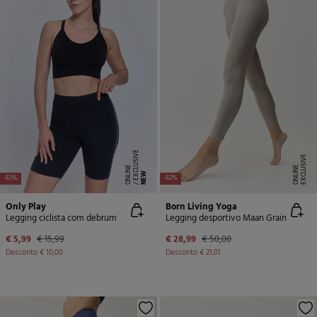
E
X
C
L
U
SI
V
E
O
N
LI
N
E
X
C
L
U
SI
V
E
O
N
LI
N
E
E
NEW
-63%
-42%
Only Play
Born Living Yoga
Legging ciclista com debrum
Legging desportivo Maan Grain
€ 5,99
€ 15,99
€ 28,99
€ 50,00
Desconto
€ 10,00
Desconto
€ 21,01