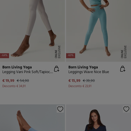
E
X
C
L
U
SI
V
E
O
N
LI
N
E
X
C
L
U
SI
V
E
O
N
LI
N
E
E
-64%
-60%
Born Living Yoga
Born Living Yoga
Legging Vani Pink Soft/Tapioca Soft
Leggings Wave Nice Blue
€ 19,99
€ 54,90
€ 15,99
€ 39,90
Desconto
€ 34,91
Desconto
€ 23,91