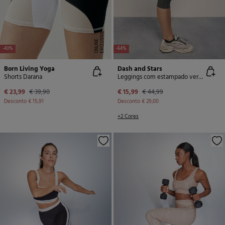
E
X
C
L
U
SI
V
E
O
N
LI
N
E
-40%
-64%
Born Living Yoga
Dash and Stars
Shorts Darana
Leggings com estampado verde 4D STRECH comprimento 3/4
€ 23,99
€ 39,90
€ 15,99
€ 44,99
Desconto
€ 15,91
Desconto
€ 29,00
+2 Cores