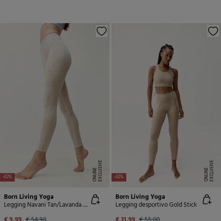
E
X
C
L
U
SI
V
E
O
N
LI
N
E
X
C
L
U
SI
V
E
O
N
LI
N
E
E
-82%
-42%
Born Living Yoga
Born Living Yoga
Legging Navani Tan/Lavanda Bright
Legging desportivo Gold Stick
€ 9,99
€ 54,90
€ 31,99
€ 55,00