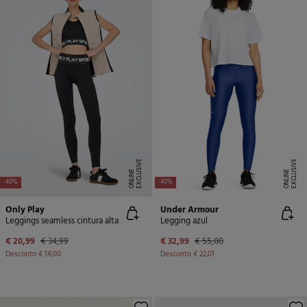
E
X
C
L
U
SI
V
E
O
N
LI
N
E
X
C
L
U
SI
V
E
O
N
LI
N
E
E
-40%
-40%
Only Play
Under Armour
Leggings seamless cintura alta
Legging azul
€ 20,99
€ 34,99
€ 32,99
€ 55,00
Desconto
€ 14,00
Desconto
€ 22,01