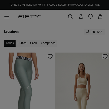
TORNE-SE MEMBRO DO MY FIFTY CLUB E RECEBA PROMOÇÕES EXCLUSIVAS.
Leggings
FILTRAR
Todos
Curtos
Capri
Compridos