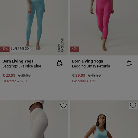
E
X
C
L
U
SI
V
E
O
N
LI
N
E
-40%
SUPER-PRECIO
-40%
Born Living Yoga
Born Living Yoga
Leggings Eka Nice Blue
Legging Umay Petunia
€ 23,99
€ 39,90
€ 29,99
€ 49,90
Desconto
€ 15,91
Desconto
€ 19,91