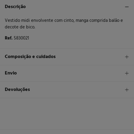
Descrição
Vestido midi envolvente com cinto, manga comprida balão e
decote de bico.
Ref.
5830021
Composição e cuidados
Composição
Envio
80%
viscose
,
20%
nylon
STANDARD
Devoluções
Cuidados
30 €
Entrega em Portugal Azores
Máxima temperatura de lavagem 30C. Processo suave
Tem
30 dias
para fazer a sua devolução através de qualquer dos
seguintes métodos:
Não secar em secador rotativo
Devolução por correio
Engomar a média temperatura